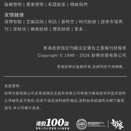
版權聲明
|
重要聲明
|
私隱政策
|
聯絡我們
友情鏈接
清博智能
|
艾媒諮詢
|
和訊
|
新時空
|
時代財經
|
證券市場周
刊
|
壹財信
|
權衡財經
|
攬富財經
|
更多...
香港政府指定刊載法定通告之憲報刊登報章
Copyright © 1998 - 2026 財華控股有限公司
香港財華社版權所有,未經同意不得轉載。
免責聲明：
財華控股有限公司及香港聯合交易所有限公司將盡力確保彼等所提供資料
之準確性及可靠性,但並不保證資料絕對無誤,資料如有錯漏而令閣下蒙受
損失,本公司概不負責。