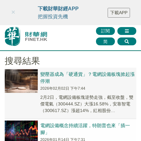
財華智庫網
FINTV
FINMETA
財華證券
媒體矩陣
下載財華財經APP
×
下載APP
智庫沙龍
聯絡我們
把握投資先機
訂閱
简
搜尋結果
變壓器成為「硬通貨」？電網設備板塊掀起漲
停潮
2026年02月02日 下午7:44
2月2日，電網設備板塊逆勢走強，截至收盤，雙
傑電氣（300444.SZ）大漲16.58%，安靠智電
（300617.SZ）漲超14%，紅相股份
（300427.SZ）漲近12%，保變...
電網設備概念持續活躍，特朗普也來「插一
腳」
2026年01月14日 下午7:31