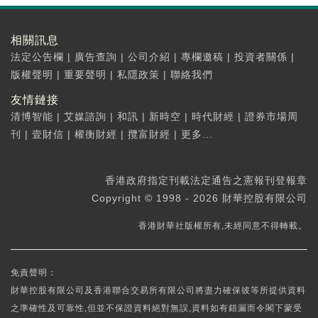
相關訊息
法定公告欄
|
廣告查詢
|
公司介紹
|
專欄邀稿
|
投資者關係
|
版權聲明
|
重要聲明
|
私隱政策
|
聯絡我們
友情鏈接
清博智能
|
艾媒諮詢
|
和訊
|
新時空
|
時代財經
|
證券市場周
刊
|
壹財信
|
權衡財經
|
攬富財經
|
更多...
香港政府指定刊載法定通告之憲報刊登報章
Copyright © 1998 - 2026 財華控股有限公司
香港財華社版權所有,未經同意不得轉載。
免責聲明：
財華控股有限公司及香港聯合交易所有限公司將盡力確保彼等所提供資料
之準確性及可靠性,但並不保證資料絕對無誤,資料如有錯漏而令閣下蒙受