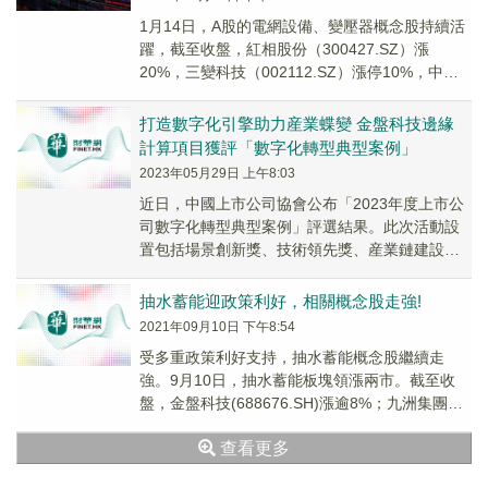
1月14日，A股的電網設備、變壓器概念股持續活
躍，截至收盤，紅相股份（300427.SZ）漲
20%，三變科技（002112.SZ）漲停10%，中國
西電（601179.SH）、億能...
打造數字化引擎助力産業蝶變 金盤科技邊緣
計算項目獲評「數字化轉型典型案例」
2023年05月29日 上午8:03
近日，中國上市公司協會公布「2023年度上市公
司數字化轉型典型案例」評選結果。此次活動設
置包括場景創新獎、技術領先獎、産業鏈建設獎
和社會價值貢獻獎四大類獎項。值得一提的是，
科創板...
抽水蓄能迎政策利好，相關概念股走強!
2021年09月10日 下午8:54
受多重政策利好支持，抽水蓄能概念股繼續走
強。9月10日，抽水蓄能板塊領漲兩市。截至收
盤，金盤科技(688676.SH)漲逾8%；九洲集團
(300040.SZ)漲逾5%；浙富控股(...
查看更多