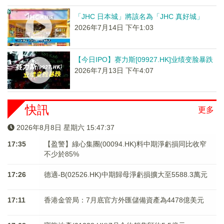
「JHC 日本城」將該名為「JHC 真好城」
2026年7月14日 下午1:03
【今日IPO】赛力斯[09927.HK]业绩变脸暴跌
2026年7月13日 下午4:07
快訊
更多
2026年8月8日 星期六 15:47:37
17:35
【盈警】綠心集團(00094.HK)料中期淨虧損同比收窄
不少於85%
17:26
德適-B(02526.HK)中期歸母淨虧損擴大至5588.3萬元
17:11
香港金管局：7月底官方外匯儲備資產為4478億美元