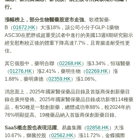
行。
漲幅榜上，部分生物醫藥股逆市走強
。歌禮製藥-
B（
01672.HK
）大漲18%，該公司小分子GLP-1藥物
ASC30在肥胖或超重受試者中進行的美國13週II期研究顯示
經安慰劑校正後的體重下降高達7.7%，且胃腸道耐受性更
佳。
其它個股中，藥明合聯（
02268.HK
）漲3.34%，恒瑞醫藥
（
01276.HK
）漲2.41%，藥明生物（
02269.HK
）漲
1.88%，藥明康德（
02359.HK
）漲1.06%。
消息面上，2025年國家醫保藥品目錄及首版商保創新藥目
錄在廣州發佈。2025年國家醫保藥品目錄成功新增114種藥
品，有50種是一類創新藥，總體成功率88%，較2024年的
76%明顯提高。19種藥品納入首版商保創新藥目錄。
SaaS
概念股也表現活躍
。易鑫集團（
02858.HK
）大漲
10.67%，獅騰控股（
02562.HK
）漲11.72%，金蝶國際