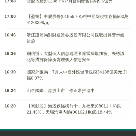
17:08
寶龍地產(01238.HK)7月合約銷售額約5.5億元
17:00
【盈警】中慶股份(01855.HK)料中期除稅後虧損500萬
至2000萬元
16:46
浙江證監局對財通證券股份有限公司採取出具警示函
措施
16:36
網信辦：大型個人信息處理者應當採取加密、去標識
化等措施保障所處理個人信息安全
16:30
國家外匯局：7月末中國外匯儲備規模34188億美元 升
幅0.07%
16:24
山金國際：港股上市工作正常推進中
16:20
【異動股】港股跌幅榜前十，九福來(08611.HK)跌
21.43%，天瑞汽車内飾(06162.HK)跌18.44%