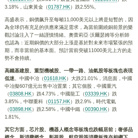
3.18%，山東黃金（
01787.HK
）跌2.55%。
高盛表示，銅價飙升至每噸11,000美元以上將是短暫的，因
為全球仍有充足的供應來滿足需求，為當前圍繞銅前景的樂
觀討論注入了一絲謹慎情緒。奧蕾莉亞·沃爾瑟姆等分析師
也認為：近期銅價的大部分上漲是基於對未來市場緊張的預
期，而非當前的基本面。預計當前突破11000美元上方的走
勢不會持續。
高鐵基建股、重型機械股、一帶一路、油氣股等板塊也表現
低迷
。中國中冶（
01618.HK
）大跌21.01%，消息面，中國
中冶擬607億元出售中冶置業；其它個股，中國重汽
（
03808.HK
）跌4.73%，中國龍工（
03339.HK
）跌
3.85%，中聯重科（
01157.HK
）跌2.9%，時代電氣
（
03898.HK
）跌2.58%，中國中鐵（
00390.HK
）跌
1.81%。
其它方面，芯片股、機器人概念等板塊也跌幅居前；奢侈品
概念、新消費概念、影視股、航空股等消費板塊亦相繼下