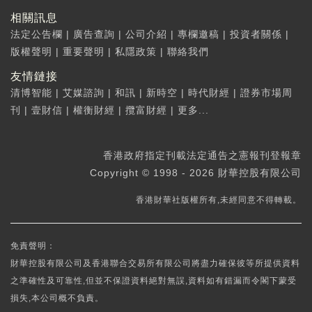
相關訊息
法定公告欄
|
廣告查詢
|
公司介紹
|
專欄邀稿
|
投資者關係
|
版權聲明
|
重要聲明
|
私隱政策
|
聯絡我們
友情鏈接
清博智能
|
艾媒諮詢
|
和訊
|
新時空
|
時代財經
|
證券市場周
刊
|
壹財信
|
權衡財經
|
攬富財經
|
更多...
香港政府指定刊載法定通告之憲報刊登報章
Copyright © 1998 - 2026 財華控股有限公司
香港財華社版權所有,未經同意不得轉載。
免責聲明：
財華控股有限公司及香港聯合交易所有限公司將盡力確保彼等所提供資料
之準確性及可靠性,但並不保證資料絕對無誤,資料如有錯漏而令閣下蒙受
損失,本公司概不負責。