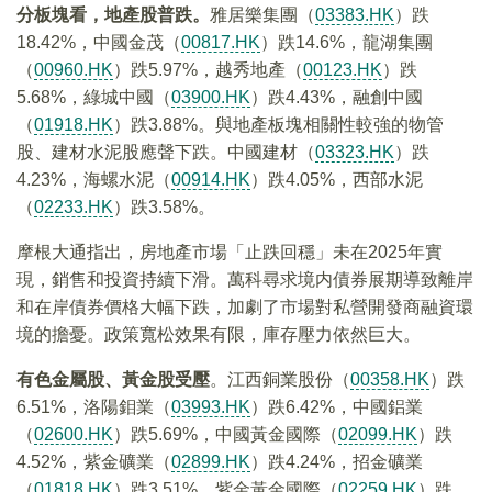
分板塊看，地產股普跌。
雅居樂集團（
03383.HK
）跌
18.42%，中國金茂（
00817.HK
）跌14.6%，龍湖集團
（
00960.HK
）跌5.97%，越秀地產（
00123.HK
）跌
5.68%，綠城中國（
03900.HK
）跌4.43%，融創中國
（
01918.HK
）跌3.88%。與地產板塊相關性較強的物管
股、建材水泥股應聲下跌。中國建材（
03323.HK
）跌
4.23%，海螺水泥（
00914.HK
）跌4.05%，西部水泥
（
02233.HK
）跌3.58%。
摩根大通指出，房地產市場「止跌回穩」未在2025年實
現，銷售和投資持續下滑。萬科尋求境内債券展期導致離岸
和在岸債券價格大幅下跌，加劇了市場對私營開發商融資環
境的擔憂。政策寬松效果有限，庫存壓力依然巨大。
有色金屬股、黃金股受壓
。江西銅業股份（
00358.HK
）跌
6.51%，洛陽鉬業（
03993.HK
）跌6.42%，中國鋁業
（
02600.HK
）跌5.69%，中國黃金國際（
02099.HK
）跌
4.52%，紫金礦業（
02899.HK
）跌4.24%，招金礦業
（
01818.HK
）跌3.51%，紫金黃金國際（
02259.HK
）跌