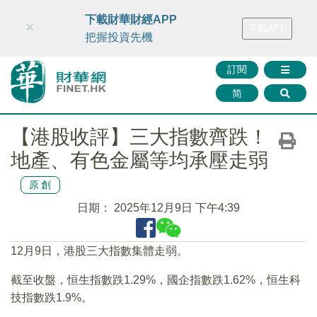
財華智庫網
FINTV
FINMETA
財華證券
媒體矩陣
下載財華財經APP
×
下載APP
智庫沙龍
聯絡我們
把握投資先機
訂閱
简
【港股收評】三大指數齊跌！
地產、有色金屬等均承壓走弱
原創
日期：
2025年12月9日 下午4:39
12月9日，港股三大指數集體走弱。
截至收盤，恒生指數跌1.29%，國企指數跌1.62%，恒生科
技指數跌1.9%。