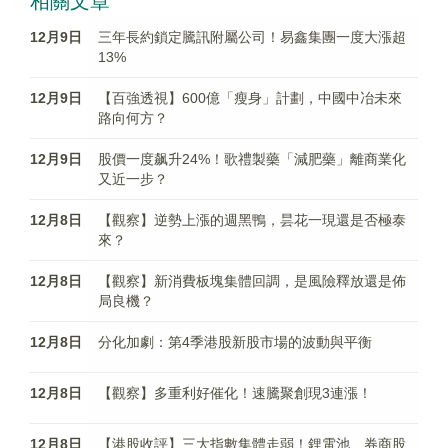
相關文章
12月9日
三年長約鎖定騰訊附屬公司！易鑫集團一度大漲超
13%
12月9日
【百強透視】600億「瘦身」計劃，中國中冶未來
路向何方？
12月9日
股價一度飙升24%！歌禮製藥「減肥藥」離商業化
又近一步？
12月8日
【觀察】逆勢上漲的週黑鴨，昙花一現還是否極泰
來？
12月8日
【觀察】新消費板塊集體回調，是風險釋放還是佈
局良機？
12月8日
分化加劇：第4季港股新股市場的波動與平衡
12月8日
【觀察】多重利好催化！速騰聚創現3連漲！
12月8日
【港股收評】三大指數集體走弱！鋰電池、券商股