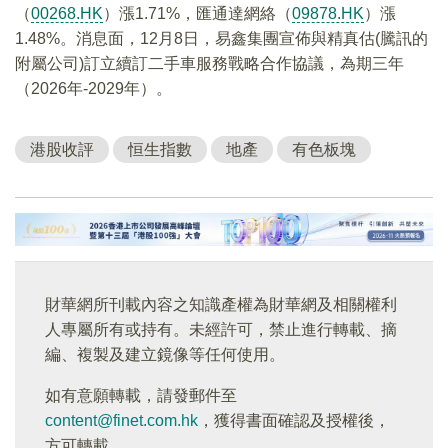
（
00268.HK
）漲1.71%，匯通達網絡（
09878.HK
）漲
1.48%。消息面，12月8日，易鑫集團宣佈與精真估(騰訊的
附屬公司)訂立續訂二手車服務戰略合作協議，為期三年
（2026年-2029年）。
港股收評
恒生指數
地產
有色板塊
財華網所刊載內容之知識產權為財華網及相關權利
人專屬所有或持有。未經許可，禁止進行轉載、摘
編、複製及建立鏡像等任何使用。
如有意願轉載，請發郵件至
content@finet.com.hk
，獲得書面確認及授權後，
方可轉載。