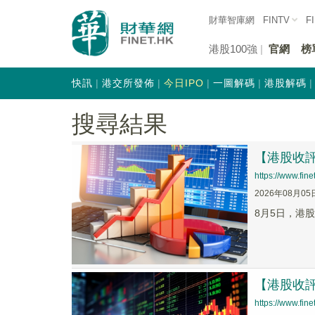
財華智庫網
FINTV
F
港股100強
官網
榜
快訊
港交所發佈
今日IPO
一圖解碼
港股解碼
搜尋結果
【港股收
https://www.fi
2026年08月05
8月5日，港股
【港股收
https://www.fi