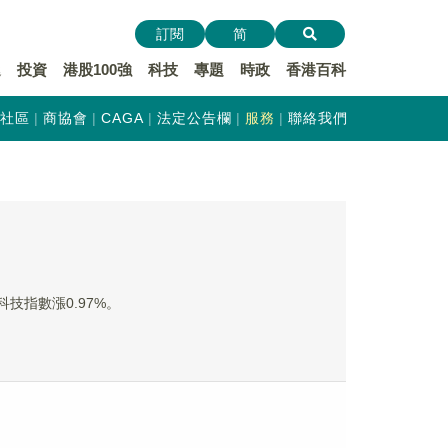
訂閱
简
遞
投資
港股100強
科技
專題
時政
香港百科
社區
商協會
CAGA
法定公告欄
服務
聯絡我們
技指數漲0.97%。