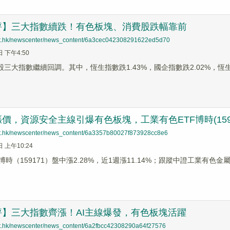
評】三大指數續跌！有色板塊、消費股跌幅靠前
net.hk/newscenter/news_content/6a3cec042308291622ed5d70
日 下午4:50
股三大指數繼續回調。其中，恆生指數跌1.43%，國企指數跌2.02%，恆生
價，資源安全主線引爆有色板塊，工業有色ETF博時(159
net.hk/newscenter/news_content/6a3357b80027f873928cc8e6
日 上午10:24
博時（159171）盤中漲2.28%，近1週漲11.14%；跟蹤中證工業有色
評】三大指數齊漲！AI主線爆發，有色板塊活躍
net.hk/newscenter/news_content/6a2fbcc42308290a64f27576