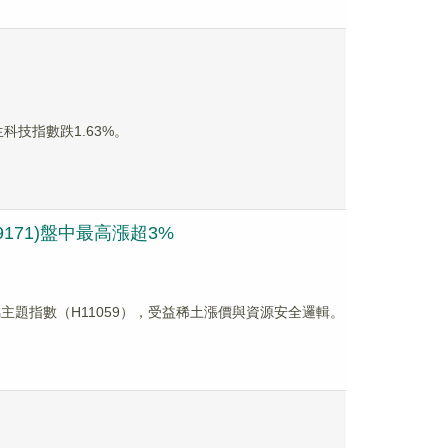
科技指數跌1.63%。
171)盤中最高漲超3%
金屬主題指數（H11059），受益稀土漲價與資源安全邏輯。