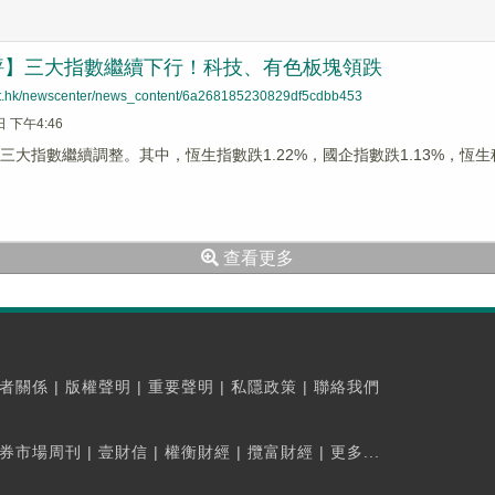
評】三大指數繼續下行！科技、有色板塊領跌
net.hk/newscenter/news_content/6a268185230829df5cdbb453
日 下午4:46
三大指數繼續調整。其中，恆生指數跌1.22%，國企指數跌1.13%，恆生科
查看更多
者關係
|
版權聲明
|
重要聲明
|
私隱政策
|
聯絡我們
券市場周刊
|
壹財信
|
權衡財經
|
攬富財經
|
更多...