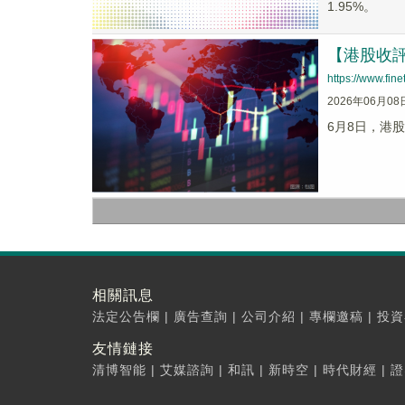
1.95%。
【港股收
https://www.fi
2026年06月08
6月8日，港股
相關訊息
法定公告欄
|
廣告查詢
|
公司介紹
|
專欄邀稿
|
投資
友情鏈接
清博智能
|
艾媒諮詢
|
和訊
|
新時空
|
時代財經
|
證