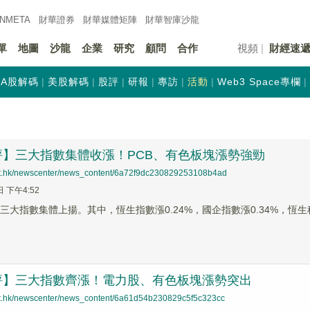
INMETA
財華證券
財華
媒體矩陣
財華
智庫沙龍
單
地圖
沙龍
企業
研究
顧問
合作
視頻
財經速
A股解碼
美股解碼
股評
研報
專訪
活動
Web3 Space專欄
評】三大指數集體收漲！PCB、有色板塊漲勢強勁
net.hk/newscenter/news_content/6a72f9dc230829253108b4ad
日 下午4:52
三大指數集體上揚。其中，恆生指數漲0.24%，國企指數漲0.34%，恆生科
評】三大指數齊漲！電力股、有色板塊漲勢突出
net.hk/newscenter/news_content/6a61d54b230829c5f5c323cc