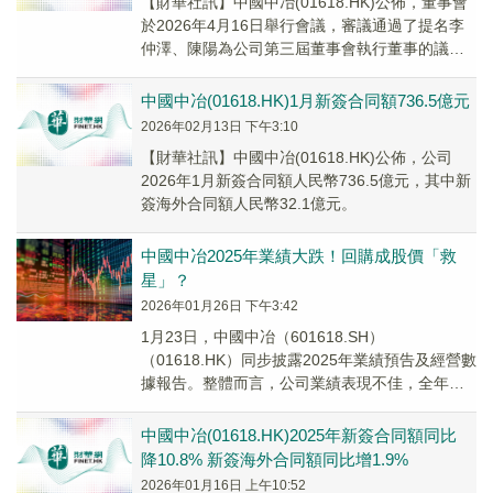
​【財華社訊】中國中冶(01618.HK)公佈，董事會
於2026年4月16日舉行會議，審議通過了提名李
仲澤、陳陽為公司第三屆董事會執行董事的議
案，並同意將該議案提交公司2026年...
中國中冶(01618.HK)1月新簽合同額736.5億元
2026年02月13日 下午3:10
【財華社訊】中國中冶(01618.HK)公佈，公司
2026年1月新簽合同額人民幣736.5億元，其中新
簽海外合同額人民幣32.1億元。
中國中冶2025年業績大跌！回購成股價「救
星」？
2026年01月26日 下午3:42
1月23日，中國中冶（601618.SH）
（01618.HK）同步披露2025年業績預告及經營數
據報告。整體而言，公司業績表現不佳，全年經
營數據和利潤均出現大幅下滑。
中國中冶(01618.HK)2025年新簽合同額同比
降10.8% 新簽海外合同額同比增1.9%
2026年01月16日 上午10:52