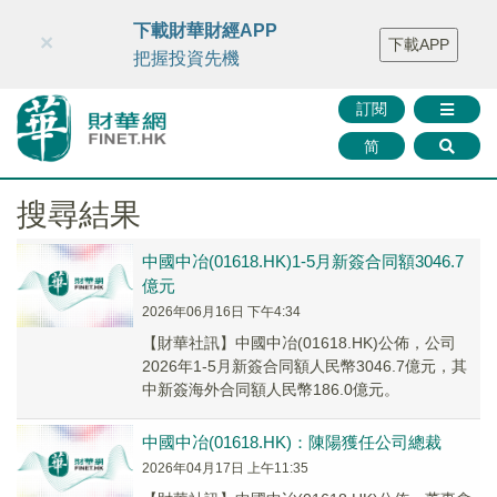
財華智庫網
FINTV
FINMETA
財華證券
媒體矩陣
下載財華財經APP
×
下載APP
智庫沙龍
聯絡我們
把握投資先機
訂閱
简
搜尋結果
中國中冶(01618.HK)1-5月新簽合同額3046.7
億元
2026年06月16日 下午4:34
​【財華社訊】中國中冶(01618.HK)公佈，公司
2026年1-5月新簽合同額人民幣3046.7億元，其
中新簽海外合同額人民幣186.0億元。
中國中冶(01618.HK)：陳陽獲任公司總裁
2026年04月17日 上午11:35