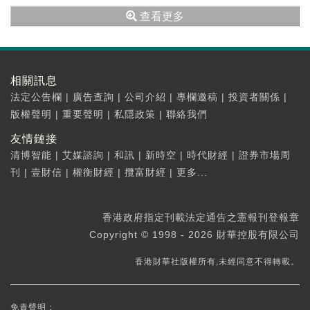
209億元，較上年同期增長151.2%。
查看更多
相關訊息
法定公告欄
|
廣告查詢
|
公司介紹
|
專欄邀稿
|
投資者關係
|
版權聲明
|
重要聲明
|
私隱政策
|
聯絡我們
友情鏈接
清博智能
|
艾媒諮詢
|
和訊
|
新時空
|
時代財經
|
證券市場周
刊
|
壹財信
|
權衡財經
|
攬富財經
|
更多...
香港政府指定刊載法定通告之憲報刊登報章
Copyright © 1998 - 2026 財華控股有限公司
香港財華社版權所有,未經同意不得轉載。
免責聲明：