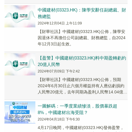
司提出附帶先決條件現金要約，按4.03港元/...
中國建材(03323.HK)：陳學安辭任副總裁、財
務總監
2024年12月04日 上午11:09
【財華社訊】中國建材(03323.HK)公佈，陳學安
因退休不再擔任公司副總裁、財務總監，自2024
年12月3日起生效。
【盈警】中國建材(03323.HK)料中期盈轉虧約
20億人民幣
2024年07月09日 下午2:42
【財華社訊】中國建材(03323.HK)公佈，預期
2024年6月30日止六個月權益持有人應佔虧損約
人民幣20億元，去年同期為盈利人民幣14.04億
元。上述預期下降主要由於水泥、商...
一圖解碼：一季度業績慘淡，股價暴跌超
8%，中國建材出海受阻？
2024年04月18日 下午6:30
4月17日晚間，中國建材(03323.HK)發佈盈警，