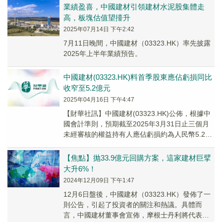
業績盈喜，中國建材引領建材水泥股集體走
高，板塊估值望擡升
2025年07月14日 下午2:42
7月11日晚間，中國建材（03323.HK）率先披露
2025年上半年業績預告。
中國建材(03323.HK)料首季股東應佔虧損同比
收窄至5.2億元
2025年04月16日 下午4:47
【財華社訊】中國建材(03323.HK)公佈，根據中
國會計準則，預期截至2025年3月31日止三個月
未經審核的權益持有人應佔虧損約為人民幣5.2億
元，而2024年同期的權益持有人...
【焦點】抛33.9億元回購方案，這家建材巨擘
大升6%！
2024年12月09日 下午1:47
12月6日盤後，中國建材（03323.HK）發佈了一
則公告，引起了投資者的關注和熱議。具體而
言，中國建材董事會宣佈，摩根士丹利將代表公