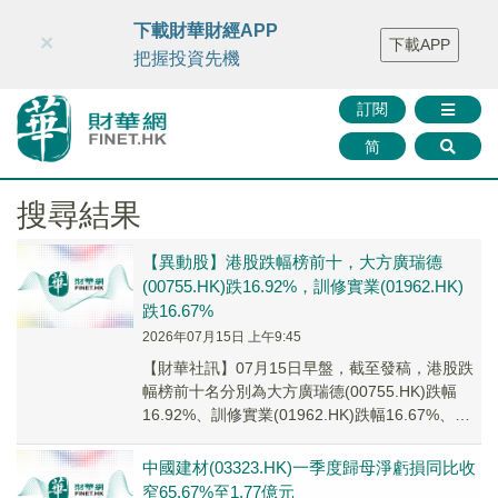
財華智庫網
FINTV
FINMETA
財華證券
媒體矩陣
下載財華財經APP
×
下載APP
智庫沙龍
聯絡我們
把握投資先機
訂閱
简
搜尋結果
【異動股】港股跌幅榜前十，大方廣瑞德
(00755.HK)跌16.92%，訓修實業(01962.HK)
跌16.67%
2026年07月15日 上午9:45
【財華社訊】07月15日早盤，截至發稿，港股跌
幅榜前十名分別為大方廣瑞德(00755.HK)跌幅
16.92%、訓修實業(01962.HK)跌幅16.67%、匯
力資源(01303....
中國建材(03323.HK)一季度歸母淨虧損同比收
窄65.67%至1.77億元