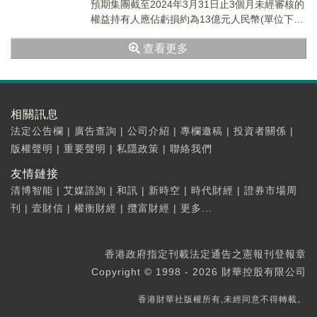
預期集團截至2024年3月31日止3個月未經審核的
權益持有人應佔虧損約為13億元人民幣(單位下
同)，而上年同期的權益持有人應...
查看更多
相關訊息
法定公告欄
|
廣告查詢
|
公司介紹
|
專欄邀稿
|
投資者關係
|
版權聲明
|
重要聲明
|
私隱政策
|
聯絡我們
友情鏈接
清博智能
|
艾媒諮詢
|
和訊
|
新時空
|
時代財經
|
證券市場周
刊
|
壹財信
|
權衡財經
|
攬富財經
|
更多...
香港政府指定刊載法定通告之憲報刊登報章
Copyright © 1998 - 2026 財華控股有限公司
香港財華社版權所有,未經同意不得轉載。