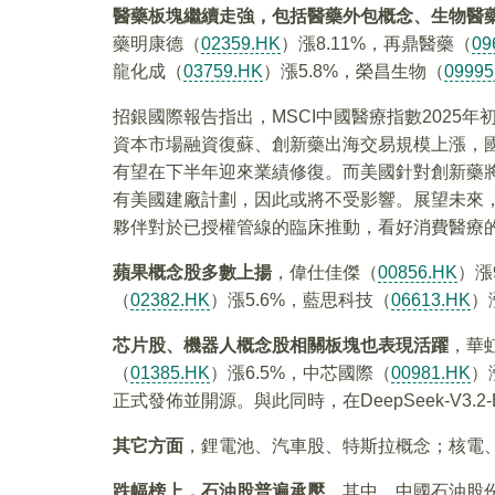
醫藥板塊繼續走強，包括醫藥外包概念、生物醫藥
藥明康德（
02359.HK
）漲8.11%，再鼎醫藥（
09
龍化成（
03759.HK
）漲5.8%，榮昌生物（
09995
招銀國際報告指出，MSCI中國醫療指數2025年初至
資本市場融資復蘇、創新藥出海交易規模上漲，國
有望在下半年迎來業績修復。而美國針對創新藥將
有美國建廠計劃，因此或將不受影響。展望未來
夥伴對於已授權管線的臨床推動，看好消費醫療
蘋果概念股多數上揚
，偉仕佳傑（
00856.HK
）漲
（
02382.HK
）漲5.6%，藍思科技（
06613.HK
）
芯片股、機器人概念股相關板塊也表現活躍
，華
（
01385.HK
）漲6.5%，中芯國際（
00981.HK
）
正式發佈並開源。與此同時，在DeepSeek-V3.
其它方面
，鋰電池、汽車股、特斯拉概念；核電
跌幅榜上，石油股普遍承壓
。其中，中國石油股份