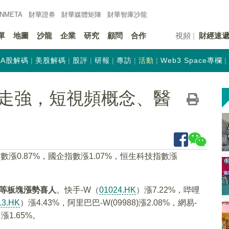
INMETA
財華證券
財華
媒體矩陣
財華
智庫沙龍
單
地圖
沙龍
企業
研究
顧問
合作
視頻
財經速
A股解碼
美股解碼
股評
研報
專訪
活動
Web3 Space專欄
走強，短視頻概念、醫
漲0.87%，國企指數漲1.07%，恒生科技指數漲
股等板塊漲勢喜人
。快手-W（
01024.HK
）漲7.22%，哔哩
13.HK
）漲4.43%，阿里巴巴-W(09988)漲2.08%，網易-
漲1.65%。