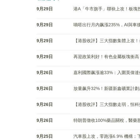
9月29日
港A「牛市旗手」聯袂上攻！板塊
9月29日
嘀嗒出行月内飙漲235%，AI與
9月29日
【港股收評】三大指數集體上攻！
9月29日
再迎政策利好！有色金屬板塊衝高
9月26日
嘉利國際飙漲逾33%：入圍英偉
9月26日
放量飙升32%！新疆新鑫礦業計劃
9月26日
【港股收評】三大指數走弱，恒科指
9月26日
特朗普徵收100%藥品關稅，醫
9月25日
汽車股上攻，零跑漲6.9% 機構