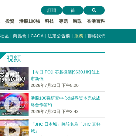
訂閱
简
遞
投資
港股100強
科技
專題
時政
香港百科
社區
商協會
CAGA
法定公告欄
服務
聯絡我們
視頻
【今日IPO】芯碁微装[9630.HK]创上
市新低
2026年7月20日 下午5:20
港股100强研究中心&链界资本完成战
略合作签约
2026年7月20日 下午2:42
「JHC 日本城」將該名為「JHC 真好
城」