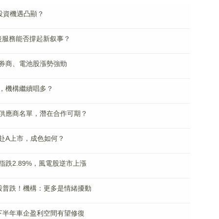
投資機遇凸顯？
車後服務能否撐起新叙事？
券商、電池股漲勢強勁
，機構繼續唱多？
達供應商名單，潛在合作可期？
赴A上市，成色如何？
跌2.89%，風電股逆市上漲
藥股普跌！機構：更多是情緒擾動
：下半年車企盈利空間有望修復