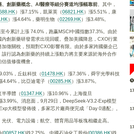
、創新藥概念、AI醫療等細分賽道均漲幅靠前
。其中，
688.HK
）漲7.15%，凱萊英（
06821.HK
）漲5.51%，康
.HK
）漲4.64%，藥明生物（
02269.HK
）漲3.48%。
今累計上漲 74.0%，跑赢MSCI中國指數37.3%。由於
内創新藥研發需求出現回暖。疊加美國降息，CXO行業
加徵關稅，預期對CXO影響有限。由於多家跨國藥企已
，該行認為創新藥的持續上漲動力將主要來源於海外合作
的估值修復機會。
9.03%，丘鈦科技（
01478.HK
）漲7.36%，舜宇光學科技
漲4.64%，比亞迪電子（
00285.HK
）漲3.87%。
1
虹半導體（
01347.HK
）漲10.96%，上海復旦
漲3.99%。消息面，9月29日，DeepSeek-V3.2-Exp模型
2-Exp大模型發佈後，多家芯片廠商便完成「Day 0適配」。
1
、光伏、電力設備；航空、體育用品等板塊相繼走高。
1
(
00857.HK
)跌2.75%，中國石油化工股份(
00386.HK
)跌