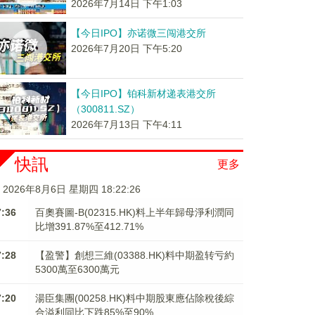
2026年7月14日 下午1:03
【今日IPO】亦诺微三闯港交所
2026年7月20日 下午5:20
【今日IPO】铂科新材递表港交所
（300811.SZ）
2026年7月13日 下午4:11
快訊
更多
2026年8月6日 星期四 18:22:27
7:36
百奧賽圖-B(02315.HK)料上半年歸母淨利潤同
比增391.87%至412.71%
7:28
【盈警】創想三維(03388.HK)料中期盈转亏約
5300萬至6300萬元
7:20
湯臣集團(00258.HK)料中期股東應佔除稅後綜
合溢利同比下跌85%至90%