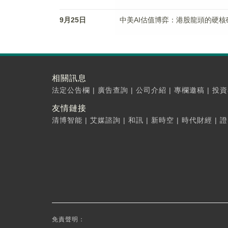
9月25日
中美AI估值博弈：港股龍頭的硬核
相關訊息
法定公告欄
|
廣告查詢
|
公司介紹
|
專欄邀稿
|
投資
友情鏈接
清博智能
|
艾媒諮詢
|
和訊
|
新時空
|
時代財經
|
證
免責聲明：