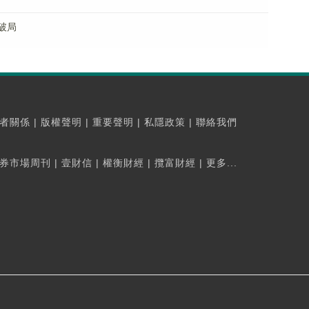
破局
者關係
|
版權聲明
|
重要聲明
|
私隱政策
|
聯絡我們
券市場周刊
|
壹財信
|
權衡財經
|
攬富財經
|
更多...