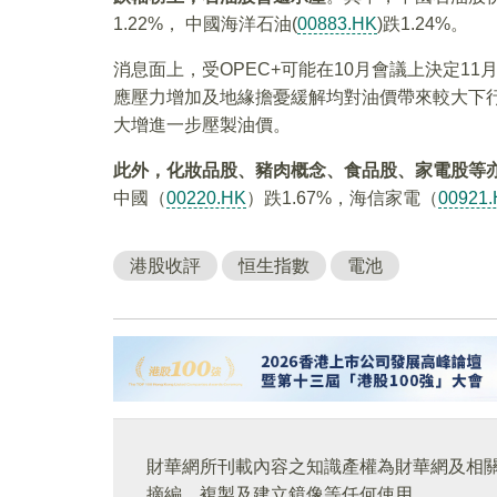
1.22%， 中國海洋石油(
00883.HK
)跌1.24%。
消息面上，受OPEC+可能在10月會議上決定1
應壓力增加及地緣擔憂緩解均對油價帶來較大下
大增進一步壓製油價。
此外，化妝品股、豬肉概念、食品股、家電股等
中國（
00220.HK
）跌1.67%，海信家電（
00921
港股收評
恒生指數
電池
財華網所刊載內容之知識產權為財華網及相
摘編、複製及建立鏡像等任何使用。