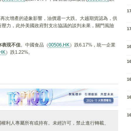
1
1月再次增產的迹象影響，油價週一大跌。大越期貨認為，供
行壓力，此外美國政府對支出協議的談判未果，關門風險
1
亦表現不佳
。中國食品（
00506.HK
）跌6.17%，統一企業
1
.HK
）跌1.22%。
1
1
1
1
關權利人專屬所有或持有。未經許可，禁止進行轉載、