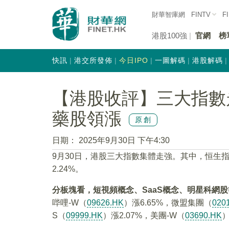
財華智庫網
FINTV
F
港股100強
官網
榜
快訊
港交所發佈
今日IPO
一圖解碼
港股解碼
【港股收評】三大指數
藥股領漲
原創
日期：
2025年9月30日 下午4:30
9月30日，港股三大指數集體走強。其中，恒生指數
2.24%。
分板塊看，短視頻概念、SaaS概念、明星科網
哔哩-W（
09626.HK
）漲6.65%，微盟集團（
020
S（
09999.HK
）漲2.07%，美團-W（
03690.HK
）