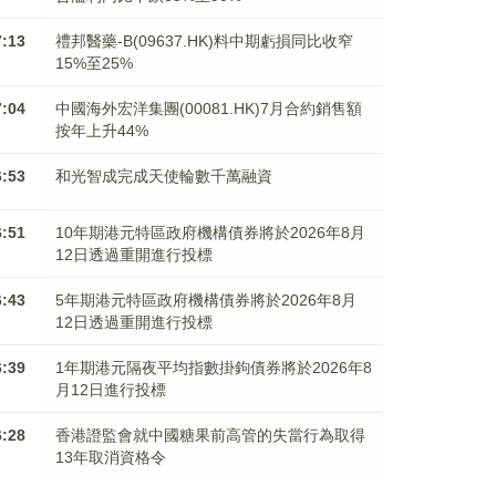
7:13
禮邦醫藥-B(09637.HK)料中期虧損同比收窄
15%至25%
7:04
中國海外宏洋集團(00081.HK)7月合約銷售額
按年上升44%
6:53
和光智成完成天使輪數千萬融資
6:51
10年期港元特區政府機構債券將於2026年8月
12日透過重開進行投標
6:43
5年期港元特區政府機構債券將於2026年8月
12日透過重開進行投標
6:39
1年期港元隔夜平均指數掛鉤債券將於2026年8
月12日進行投標
6:28
香港證監會就中國糖果前高管的失當行為取得
13年取消資格令