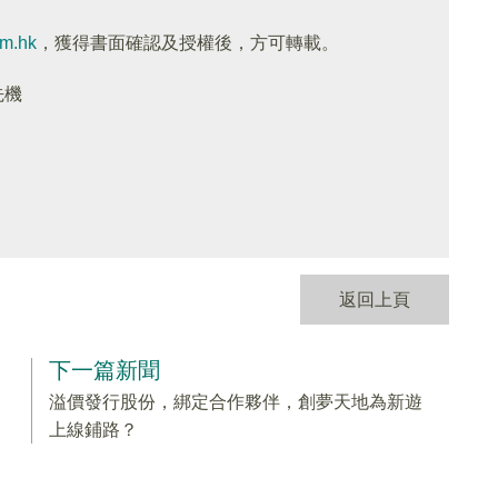
om.hk
，獲得書面確認及授權後，方可轉載。
先機
返回上頁
下一篇新聞
溢價發行股份，綁定合作夥伴，創夢天地為新遊
上線鋪路？