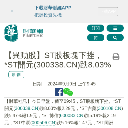
財華智庫網
FINTV
FINMETA
財華證券
媒體矩陣
下載財華財經APP
×
下載APP
智庫沙龍
聯絡我們
把握投資先機
訂閱
简
【異動股】ST股板塊下挫，
*ST開元(300338.CN)跌8.03%
原創
日期：
2024年9月9日 上午9:45
【財華社訊】今日早盤，截至09:45，ST股板塊下挫。*ST
開元(
300338.CN
)跌8.03%報2.29元，*ST吉藥(
300108.CN
)
跌5.47%報1.9元，*ST博信(
600083.CN
)跌5.19%報2.19
元，*ST中潤(
000506.CN
)跌5.16%報1.47元，*ST同洲