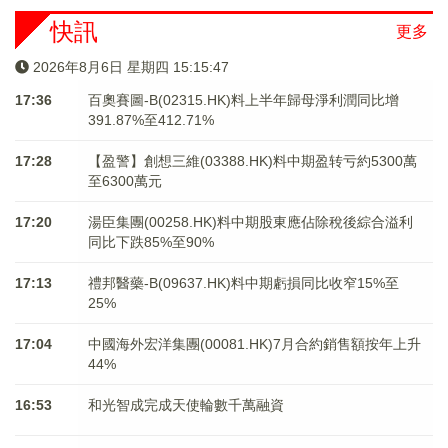
快訊
更多
2026年8月6日 星期四 15:15:48
17:36
百奧賽圖-B(02315.HK)料上半年歸母淨利潤同比增
391.87%至412.71%
17:28
【盈警】創想三維(03388.HK)料中期盈转亏約5300萬
至6300萬元
17:20
湯臣集團(00258.HK)料中期股東應佔除稅後綜合溢利
同比下跌85%至90%
17:13
禮邦醫藥-B(09637.HK)料中期虧損同比收窄15%至
25%
17:04
中國海外宏洋集團(00081.HK)7月合約銷售額按年上升
44%
16:53
和光智成完成天使輪數千萬融資