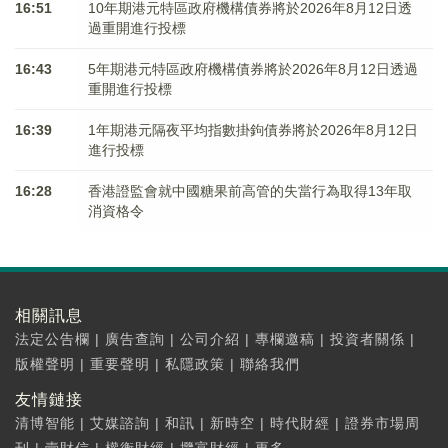
16:51
10年期港元特區政府機構債券將於2026年8月12日透
過重開進行投標
16:43
5年期港元特區政府機構債券將於2026年8月12日透過
重開進行投標
16:39
1年期港元隔夜平均指數掛鉤債券將於2026年8月12日
進行投標
16:28
香港證監會就中國糖果前高管的失當行為取得13年取
消資格令
相關訊息
法定公告欄
|
廣告查詢
|
公司介紹
|
專欄邀稿
|
投資者關係
|
版權聲明
|
重要聲明
|
私隱政策
|
聯絡我們
友情鏈接
清博智能
|
艾媒諮詢
|
和訊
|
新時空
|
時代財經
|
證券市場周