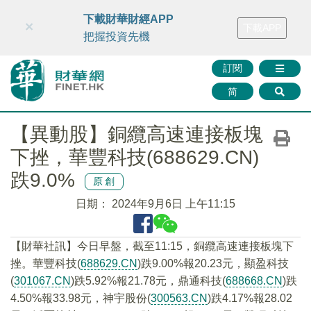
財華智庫網
FINTV
FINMETA
財華證券
媒體矩陣
下載財華財經APP
×
下載APP
智庫沙龍
聯絡我們
把握投資先機
訂閱
简
【異動股】銅纜高速連接板塊
下挫，華豐科技(688629.CN)
跌9.0%
原創
日期：
2024年9月6日 上午11:15
【財華社訊】今日早盤，截至11:15，銅纜高速連接板塊下
挫。華豐科技(
688629.CN
)跌9.00%報20.23元，顯盈科技
(
301067.CN
)跌5.92%報21.78元，鼎通科技(
688668.CN
)跌
4.50%報33.98元，神宇股份(
300563.CN
)跌4.17%報28.02