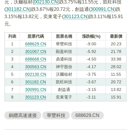
元，沃爾核材(
002130.CN
)跌3.75%報11.55元，凱旺科技
(
301182.CN
)跌3.67%報20.72元，創益通(
300991.CN
)跌
3.15%報13.82元，奕東電子(
301123.CN
)跌3.11%報15.91
元。
列表
股票代碼
股票名稱
漲跌幅(%)
最新價
1
688629.CN
華豐科技
-9.00
20.23
2
301067.CN
顯盈科技
-5.92
21.78
3
688668.CN
鼎通科技
-4.50
33.98
4
300563.CN
神宇股份
-4.17
28.02
5
002130.CN
沃爾核材
-3.75
11.55
6
301182.CN
凱旺科技
-3.67
20.72
7
300991.CN
創益通
-3.15
13.82
8
301123.CN
奕東電子
-3.11
15.91
銅纜高速連接
華豐科技
688629.CN