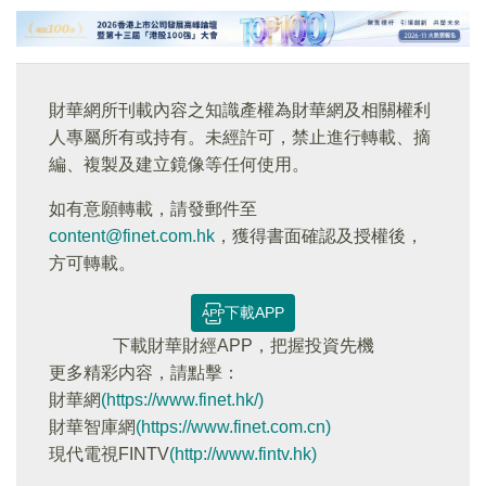
財華網所刊載內容之知識產權為財華網及相關權利
人專屬所有或持有。未經許可，禁止進行轉載、摘
編、複製及建立鏡像等任何使用。
如有意願轉載，請發郵件至
content@finet.com.hk
，獲得書面確認及授權後，
方可轉載。
下載APP
下載財華財經APP，把握投資先機
更多精彩内容，請點擊：
財華網
(https://www.finet.hk/)
財華智庫網
(https://www.finet.com.cn)
現代電視FINTV
(http://www.fintv.hk)