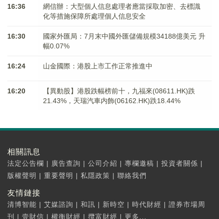
16:36
網信辦：大型個人信息處理者應當採取加密、去標識
化等措施保障所處理個人信息安全
16:30
國家外匯局：7月末中國外匯儲備規模34188億美元 升
幅0.07%
16:24
山金國際：港股上市工作正常推進中
16:20
【異動股】港股跌幅榜前十，九福來(08611.HK)跌
21.43%，天瑞汽車内飾(06162.HK)跌18.44%
相關訊息
法定公告欄
|
廣告查詢
|
公司介紹
|
專欄邀稿
|
投資者關係
|
版權聲明
|
重要聲明
|
私隱政策
|
聯絡我們
友情鏈接
清博智能
|
艾媒諮詢
|
和訊
|
新時空
|
時代財經
|
證券市場周
刊
|
壹財信
|
權衡財經
|
攬富財經
|
更多...