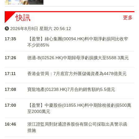
快訊
更多
2026年8月8日 星期六 20:56:12
17:35
【盈警】綠心集團(00094.HK)料中期淨虧損同比收窄
不少於85%
17:26
德適-B(02526.HK)中期歸母淨虧損擴大至5588.3萬元
17:11
香港金管局：7月底官方外匯儲備資產為4478億美元
17:08
寶龍地產(01238.HK)7月合約銷售額約5.5億元
17:00
【盈警】中慶股份(01855.HK)料中期除稅後虧損500萬
至2000萬元
16:46
浙江證監局對財通證券股份有限公司採取出具警示函
措施