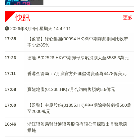
快訊
更多
2026年8月9日 星期天 14:42:12
17:35
【盈警】綠心集團(00094.HK)料中期淨虧損同比收窄
不少於85%
17:26
德適-B(02526.HK)中期歸母淨虧損擴大至5588.3萬元
17:11
香港金管局：7月底官方外匯儲備資產為4478億美元
17:08
寶龍地產(01238.HK)7月合約銷售額約5.5億元
17:00
【盈警】中慶股份(01855.HK)料中期除稅後虧損500萬
至2000萬元
16:46
浙江證監局對財通證券股份有限公司採取出具警示函
措施