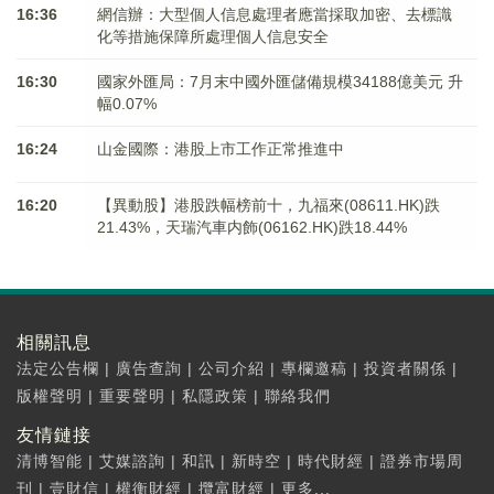
16:36
網信辦：大型個人信息處理者應當採取加密、去標識
化等措施保障所處理個人信息安全
16:30
國家外匯局：7月末中國外匯儲備規模34188億美元 升
幅0.07%
16:24
山金國際：港股上市工作正常推進中
16:20
【異動股】港股跌幅榜前十，九福來(08611.HK)跌
21.43%，天瑞汽車内飾(06162.HK)跌18.44%
相關訊息
法定公告欄
|
廣告查詢
|
公司介紹
|
專欄邀稿
|
投資者關係
|
版權聲明
|
重要聲明
|
私隱政策
|
聯絡我們
友情鏈接
清博智能
|
艾媒諮詢
|
和訊
|
新時空
|
時代財經
|
證券市場周
刊
|
壹財信
|
權衡財經
|
攬富財經
|
更多...