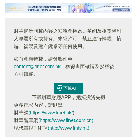
財華網所刊載內容之知識產權為財華網及相關權利
人專屬所有或持有。未經許可，禁止進行轉載、摘
編、複製及建立鏡像等任何使用。
如有意願轉載，請發郵件至
content@finet.com.hk
，獲得書面確認及授權後，
方可轉載。
下載APP
下載財華財經APP，把握投資先機
更多精彩内容，請點擊：
財華網
(https://www.finet.hk/)
財華智庫網
(https://www.finet.com.cn)
現代電視FINTV
(http://www.fintv.hk)