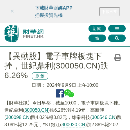
財華智庫網
FINTV
FINMETA
財華證券
媒體矩陣
下載財華財經APP
×
下載APP
智庫沙龍
聯絡我們
把握投資先機
訂閱
简
【異動股】電子車牌板塊下
挫，世紀鼎利(300050.CN)跌
6.26%
原創
日期：
2024年9月9日 上午10:00
【財華社訊】今日早盤，截至10:00，電子車牌板塊下挫。
世紀鼎利(
300050.CN
)跌6.26%報4.19元，高新興
(
300098.CN
)跌4.02%報3.82元，雄帝科技(
300546.CN
)跌
3.09%報12.25元，*ST銀江(
300020.CN
)跌2.88%報2.02