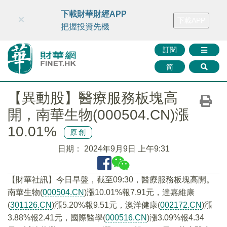
財華智庫網
FINTV
FINMETA
財華證券
媒體矩陣
下載財華財經APP
×
下載APP
智庫沙龍
聯絡我們
把握投資先機
訂閱
简
【異動股】醫療服務板塊高
開，南華生物(000504.CN)漲
10.01%
原創
日期：
2024年9月9日 上午9:31
【財華社訊】今日早盤，截至09:30，醫療服務板塊高開。
南華生物(
000504.CN
)漲10.01%報7.91元，達嘉維康
(
301126.CN
)漲5.20%報9.51元，澳洋健康(
002172.CN
)漲
3.88%報2.41元，國際醫學(
000516.CN
)漲3.09%報4.34