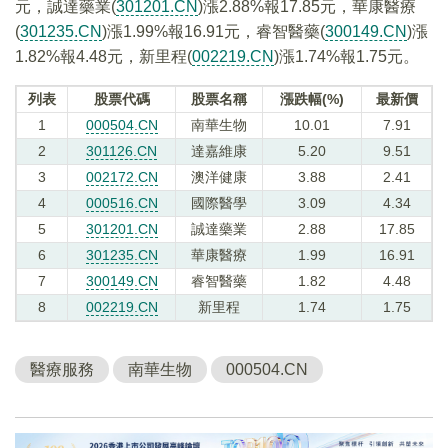
元，誠達藥業(
301201.CN
)漲2.88%報17.85元，華康醫療
(
301235.CN
)漲1.99%報16.91元，睿智醫藥(
300149.CN
)漲
1.82%報4.48元，新里程(
002219.CN
)漲1.74%報1.75元。
列表
股票代碼
股票名稱
漲跌幅(%)
最新價
1
000504.CN
南華生物
10.01
7.91
2
301126.CN
達嘉維康
5.20
9.51
3
002172.CN
澳洋健康
3.88
2.41
4
000516.CN
國際醫學
3.09
4.34
5
301201.CN
誠達藥業
2.88
17.85
6
301235.CN
華康醫療
1.99
16.91
7
300149.CN
睿智醫藥
1.82
4.48
8
002219.CN
新里程
1.74
1.75
醫療服務
南華生物
000504.CN