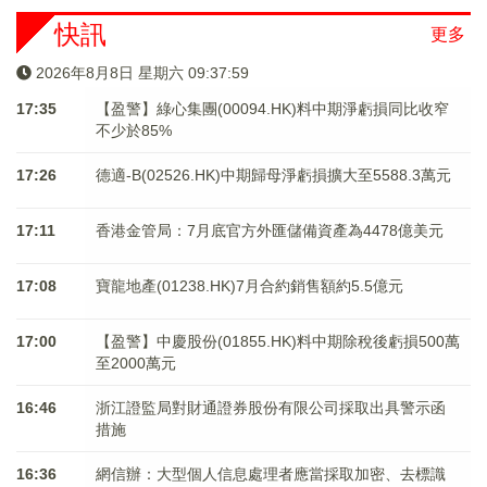
快訊
更多
2026年8月8日 星期六 09:37:59
17:35
【盈警】綠心集團(00094.HK)料中期淨虧損同比收窄
不少於85%
17:26
德適-B(02526.HK)中期歸母淨虧損擴大至5588.3萬元
17:11
香港金管局：7月底官方外匯儲備資產為4478億美元
17:08
寶龍地產(01238.HK)7月合約銷售額約5.5億元
17:00
【盈警】中慶股份(01855.HK)料中期除稅後虧損500萬
至2000萬元
16:46
浙江證監局對財通證券股份有限公司採取出具警示函
措施
16:36
網信辦：大型個人信息處理者應當採取加密、去標識