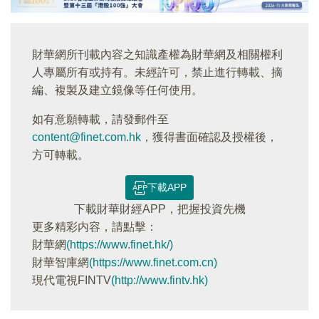
財華網所刊載內容之知識產權為財華網及相關權利
人專屬所有或持有。未經許可，禁止進行轉載、摘
編、複製及建立鏡像等任何使用。
如有意願轉載，請發郵件至
content@finet.com.hk
，獲得書面確認及授權後，
方可轉載。
下載APP
下載財華財經APP，把握投資先機
更多精彩内容，請點擊：
財華網
(https://www.finet.hk/)
財華智庫網
(https://www.finet.com.cn)
現代電視FINTV
(http://www.fintv.hk)