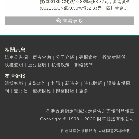
技(300139.CN)跌10.86%報58.37元，湖南黃金
(002155.CN)跌9.99%報32.33元，四川黃金
(0013...
查看更多
相關訊息
法定公告欄
|
廣告查詢
|
公司介紹
|
專欄邀稿
|
投資者關係
|
版權聲明
|
重要聲明
|
私隱政策
|
聯絡我們
友情鏈接
清博智能
|
艾媒諮詢
|
和訊
|
新時空
|
時代財經
|
證券市場周
刊
|
壹財信
|
權衡財經
|
攬富財經
|
更多...
香港政府指定刊載法定通告之憲報刊登報章
Copyright © 1998 - 2026 財華控股有限公司
香港財華社版權所有,未經同意不得轉載。