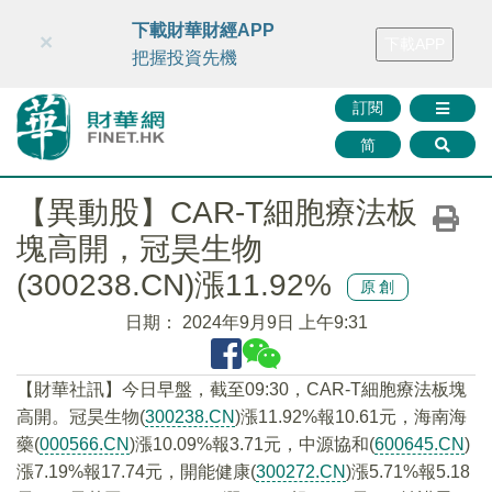
財華智庫網
FINTV
FINMETA
財華證券
媒體矩陣
下載財華財經APP
×
下載APP
智庫沙龍
聯絡我們
把握投資先機
訂閱
简
【異動股】CAR-T細胞療法板
塊高開，冠昊生物
(300238.CN)漲11.92%
原創
日期：
2024年9月9日 上午9:31
【財華社訊】今日早盤，截至09:30，CAR-T細胞療法板塊
高開。冠昊生物(
300238.CN
)漲11.92%報10.61元，海南海
藥(
000566.CN
)漲10.09%報3.71元，中源協和(
600645.CN
)
漲7.19%報17.74元，開能健康(
300272.CN
)漲5.71%報5.18