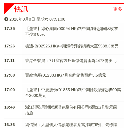
快訊
更多
2026年8月8日 星期六 07:51:08
17:35
【盈警】綠心集團(00094.HK)料中期淨虧損同比收窄
不少於85%
17:26
德適-B(02526.HK)中期歸母淨虧損擴大至5588.3萬元
17:11
香港金管局：7月底官方外匯儲備資產為4478億美元
17:08
寶龍地產(01238.HK)7月合約銷售額約5.5億元
17:00
【盈警】中慶股份(01855.HK)料中期除稅後虧損500萬
至2000萬元
16:46
浙江證監局對財通證券股份有限公司採取出具警示函
措施
16:36
網信辦：大型個人信息處理者應當採取加密、去標識