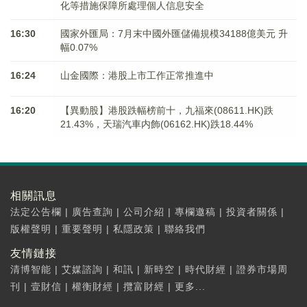
化等措施保障所處理個人信息安全
16:30
國家外匯局：7月末中國外匯儲備規模34188億美元 升
幅0.07%
16:24
山金國際：港股上市工作正常推進中
16:20
【異動股】港股跌幅榜前十，九福來(08611.HK)跌
21.43%，天瑞汽車内飾(06162.HK)跌18.44%
相關訊息
法定公告欄
|
廣告查詢
|
公司介紹
|
專欄邀稿
|
投資者關係
|
版權聲明
|
重要聲明
|
私隱政策
|
聯絡我們
友情鏈接
清博智能
|
艾媒諮詢
|
和訊
|
新時空
|
時代財經
|
證券市場周
刊
|
壹財信
|
權衡財經
|
攬富財經
|
更多...