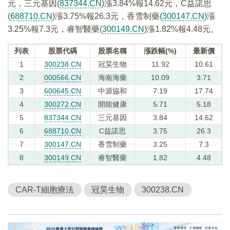
元，三元基因(
837344.CN
)漲3.84%報14.62元，C益諾思
(
688710.CN
)漲3.75%報26.3元，香雪制藥(
300147.CN
)漲
3.25%報7.3元，睿智醫藥(
300149.CN
)漲1.82%報4.48元。
列表
股票代碼
股票名稱
漲跌幅(%)
最新價
1
300238.CN
冠昊生物
11.92
10.61
2
000566.CN
海南海藥
10.09
3.71
3
600645.CN
中源協和
7.19
17.74
4
300272.CN
開能健康
5.71
5.18
5
837344.CN
三元基因
3.84
14.62
6
688710.CN
C益諾思
3.75
26.3
7
300147.CN
香雪制藥
3.25
7.3
8
300149.CN
睿智醫藥
1.82
4.48
CAR-T細胞療法
冠昊生物
300238.CN