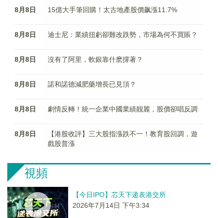
8月8日
15億大手筆回購！太古地產股價飙漲11.7%
8月8日
迪士尼：業績扭虧卻難改跌勢，市場為何不買賬？
8月8日
沒有了阿里，軟銀靠什麽撐著？
8月8日
諾和諾德減肥藥增長已見頂？
8月8日
劇情反轉！統一企業中國業績靓麗，股價卻唱反調
8月8日
【港股收評】三大股指漲跌不一！教育股回調，遊
戲股普漲
視頻
【今日IPO】芯天下递表港交所
2026年7月14日 下午3:34