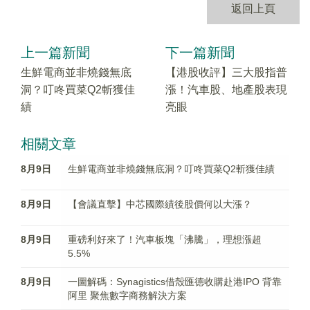
返回上頁
上一篇新聞
下一篇新聞
生鮮電商並非燒錢無底
【港股收評】三大股指普
洞？叮咚買菜Q2斬獲佳
漲！汽車股、地產股表現
績
亮眼
相關文章
8月9日
生鮮電商並非燒錢無底洞？叮咚買菜Q2斬獲佳績
8月9日
【會議直擊】中芯國際績後股價何以大漲？
8月9日
重磅利好來了！汽車板塊「沸騰」，理想漲超
5.5%
8月9日
一圖解碼：Synagistics借殼匯德收購赴港IPO 背靠
阿里 聚焦數字商務解決方案