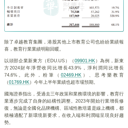
除了卓越教育集團，港股其他上市教育公司也紛紛業績報
喜，教育行業業績明顯回暖。
以頭部企業新東方（EDU.US）（
09901.HK
）為例，新東
方2024財年淨營收同比增長43.9%，淨利潤同比增長
74.6%。此外，粉筆（
02469.HK
）、思考樂教育
（
01769.HK
）今年上半年業績也超市場預期。
國海證券指出，受過去三年政策和業務環境的影響，教育行
業逐步完成了自身的結構性調整。2023年開始行業增長修
復，無論是全國化品牌機構、區域性教培還是線上機構，都
積極適配了新環境新要求，在收入端和利潤端呈現良好趨
勢。