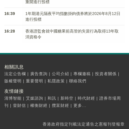
重開進行投標
16:39
1年期港元隔夜平均指數掛鉤債券將於2026年8月12日
進行投標
16:28
香港證監會就中國糖果前高管的失當行為取得13年取
消資格令
相關訊息
法定公告欄
|
廣告查詢
|
公司介紹
|
專欄邀稿
|
投資者關係
|
版權聲明
|
重要聲明
|
私隱政策
|
聯絡我們
友情鏈接
清博智能
|
艾媒諮詢
|
和訊
|
新時空
|
時代財經
|
證券市場周
刊
|
壹財信
|
權衡財經
|
攬富財經
|
更多...
香港政府指定刊載法定通告之憲報刊登報章