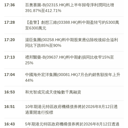
17:36
百奧賽圖-B(02315.HK)料上半年歸母淨利潤同比增
391.87%至412.71%
17:28
【盈警】創想三維(03388.HK)料中期盈转亏約5300萬
至6300萬元
17:20
湯臣集團(00258.HK)料中期股東應佔除稅後綜合溢利
同比下跌85%至90%
17:13
禮邦醫藥-B(09637.HK)料中期虧損同比收窄15%至
25%
17:04
中國海外宏洋集團(00081.HK)7月合約銷售額按年上升
44%
16:53
和光智成完成天使輪數千萬融資
16:51
10年期港元特區政府機構債券將於2026年8月12日透
過重開進行投標
16:43
5年期港元特區政府機構債券將於2026年8月12日透過