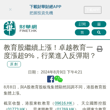
財華智庫網
FINTV
FINMETA
財華證券
媒體矩陣
下載財華財經APP
×
下載APP
智庫沙龍
聯絡我們
把握投資先機
訂閱
简
教育股繼續上漲！卓越教育一
度漲超9%，行業進入反彈期？
原創
日期：
2024年8月9日 下午4:21
8月8日，與A股教育股板塊集體顯然回調不同，港股教育股
集體上漲。
截至收盤，港股東軟教育（
09616.HK
）、天立國際控股
（
01773.HK
）、思考樂教育（
01769.HK
）、中國東方教育