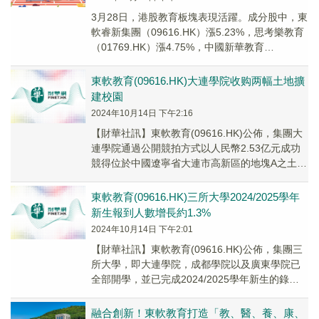
3月28日，港股教育板塊表現活躍。成分股中，東
軟睿新集團（09616.HK）漲5.23%，思考樂教育
（01769.HK）漲4.75%，中國新華教育
（02779.HK）漲3.13%...
東軟教育(09616.HK)大連學院收购两幅土地擴
建校園
2024年10月14日 下午2:16
【財華社訊】東軟教育(09616.HK)公佈，集團大
連學院通過公開競拍方式以人民幣2.53亿元成功
競得位於中國遼寧省大連市高新區的地塊A之土地
使用權，及通過公開競拍方式以人民幣1...
東軟教育(09616.HK)三所大學2024/2025學年
新生報到人數增長約1.3%
2024年10月14日 下午2:01
【財華社訊】東軟教育(09616.HK)公佈，集團三
所大學，即大連學院，成都學院以及廣東學院已
全部開學，並已完成2024/2025學年新生的錄取
及報到工作。三所大學新生報到人數從...
融合創新！東軟教育打造「教、醫、養、康、