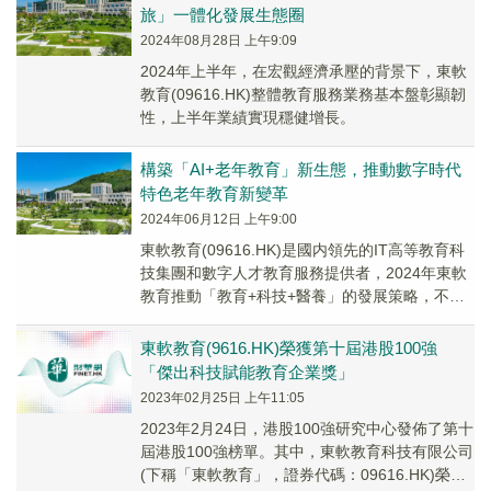
旅」一體化發展生態圈
2024年08月28日 上午9:09
2024年上半年，在宏觀經濟承壓的背景下，東軟
教育(09616.HK)整體教育服務業務基本盤彰顯韌
性，上半年業績實現穩健增長。
構築「AI+老年教育」新生態，推動數字時代
特色老年教育新變革
2024年06月12日 上午9:00
東軟教育(09616.HK)是國内領先的IT高等教育科
技集團和數字人才教育服務提供者，2024年東軟
教育推動「教育+科技+醫養」的發展策略，不斷
建立起完善的「教醫養」一體化數字人才教育服
務生態體系。
東軟教育(9616.HK)榮獲第十屆港股100強
「傑出科技賦能教育企業獎」
2023年02月25日 上午11:05
2023年2月24日，港股100強研究中心發佈了第十
屆港股100強榜單。其中，東軟教育科技有限公司
(下稱「東軟教育」，證券代碼：09616.HK)榮獲