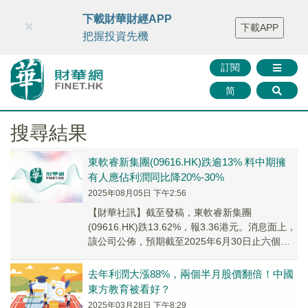
財華智庫網
FINTV
FINMETA
財華證券
媒體矩陣
下載財華財經APP
×
下載APP
智庫沙龍
聯絡我們
把握投資先機
訂閱
简
搜尋結果
東軟睿新集團(09616.HK)跌逾13% 料中期擁
有人應佔利潤同比降20%-30%
2025年08月05日 下午2:56
【財華社訊】截至發稿，東軟睿新集團
(09616.HK)跌13.62%，報3.36港元。消息面上，
該公司公佈，預期截至2025年6月30日止六個月
公司擁有人應佔利潤較2024年同期...
去年利潤大漲88%，兩個半月股價翻倍！中國
東方教育被看好？
2025年03月28日 下午8:29