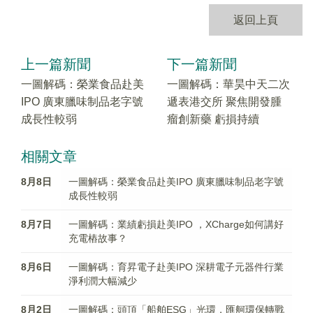
返回上頁
上一篇新聞
下一篇新聞
一圖解碼：榮業食品赴美
一圖解碼：華昊中天二次
IPO 廣東臘味制品老字號
遞表港交所 聚焦開發腫
成長性較弱
瘤創新藥 虧損持續
相關文章
8月8日
一圖解碼：榮業食品赴美IPO 廣東臘味制品老字號
成長性較弱
8月7日
一圖解碼：業績虧損赴美IPO ，XCharge如何講好
充電樁故事？
8月6日
一圖解碼：育昇電子赴美IPO 深耕電子元器件行業
淨利潤大幅減少
8月2日
一圖解碼：頭頂「船舶ESG」光環，匯舸環保轉戰