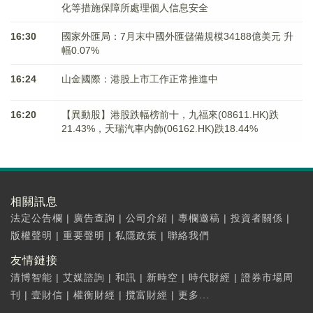
化等措施保障所處理個人信息安全
16:30
國家外匯局：7月末中國外匯儲備規模34188億美元 升
幅0.07%
16:24
山金國際：港股上市工作正常推進中
16:20
【異動股】港股跌幅榜前十，九福來(08611.HK)跌
21.43%，天瑞汽車内飾(06162.HK)跌18.44%
相關訊息
法定公告欄
|
廣告查詢
|
公司介紹
|
專欄邀稿
|
投資者關係
|
版權聲明
|
重要聲明
|
私隱政策
|
聯絡我們
友情鏈接
清博智能
|
艾媒諮詢
|
和訊
|
新時空
|
時代財經
|
證券市場周
刊
|
壹財信
|
權衡財經
|
攬富財經
|
更多...