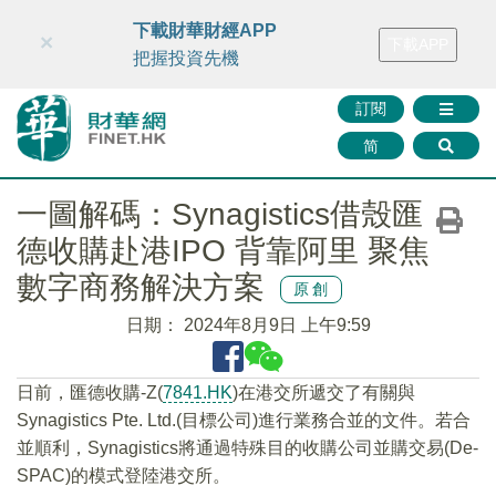
財華智庫網
FINTV
FINMETA
財華證券
媒體矩陣
下載財華財經APP
×
下載APP
智庫沙龍
聯絡我們
把握投資先機
訂閱
简
一圖解碼：Synagistics借殼匯
德收購赴港IPO 背靠阿里 聚焦
數字商務解決方案
原創
日期：
2024年8月9日 上午9:59
日前，匯德收購-Z(
7841.HK
)在港交所遞交了有關與
Synagistics Pte. Ltd.(目標公司)進行業務合並的文件。若合
並順利，Synagistics將通過特殊目的收購公司並購交易(De-
SPAC)的模式登陸港交所。