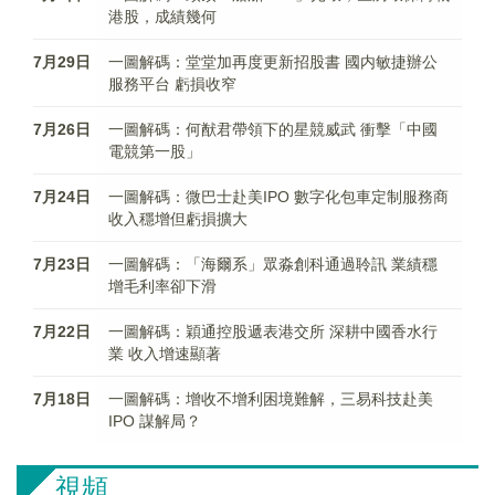
港股，成績幾何
7月29日
一圖解碼：堂堂加再度更新招股書 國内敏捷辦公
服務平台 虧損收窄
7月26日
一圖解碼：何猷君帶領下的星競威武 衝擊「中國
電競第一股」
7月24日
一圖解碼：微巴士赴美IPO 數字化包車定制服務商
收入穩增但虧損擴大
7月23日
一圖解碼：「海爾系」眾淼創科通過聆訊 業績穩
增毛利率卻下滑
7月22日
一圖解碼：穎通控股遞表港交所 深耕中國香水行
業 收入增速顯著
7月18日
一圖解碼：增收不增利困境難解，三易科技赴美
IPO 謀解局？
視頻