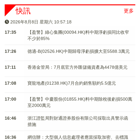
快訊
更多
2026年8月8日 星期六 10:57:19
17:35
【盈警】綠心集團(00094.HK)料中期淨虧損同比收窄
不少於85%
17:26
德適-B(02526.HK)中期歸母淨虧損擴大至5588.3萬元
17:11
香港金管局：7月底官方外匯儲備資產為4478億美元
17:08
寶龍地產(01238.HK)7月合約銷售額約5.5億元
17:00
【盈警】中慶股份(01855.HK)料中期除稅後虧損500萬
至2000萬元
16:46
浙江證監局對財通證券股份有限公司採取出具警示函
措施
16:36
網信辦：大型個人信息處理者應當採取加密、去標識