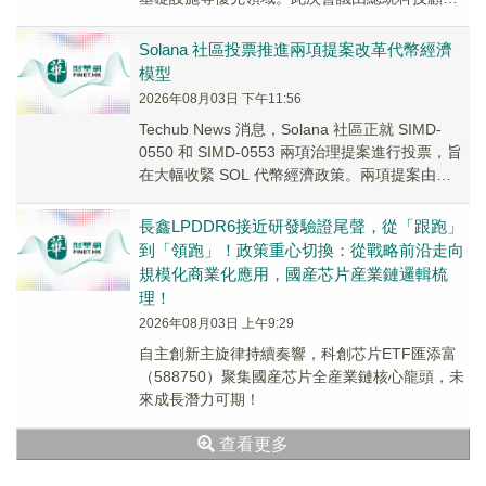
委員會共同主席 David...
Solana 社區投票推進兩項提案改革代幣經濟
模型
2026年08月03日 下午11:56
Techub News 消息，Solana 社區正就 SIMD-
0550 和 SIMD-0553 兩項治理提案進行投票，旨
在大幅收緊 SOL 代幣經濟政策。兩項提案由
Heliu...
長鑫LPDDR6接近研發驗證尾聲，從「跟跑」
到「領跑」！政策重心切換：從戰略前沿走向
規模化商業化應用，國産芯片産業鏈邏輯梳
理！
2026年08月03日 上午9:29
自主創新主旋律持續奏響，科創芯片ETF匯添富
（588750）聚集國産芯片全産業鏈核心龍頭，未
來成長潛力可期！
查看更多