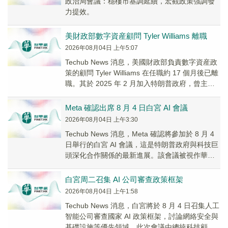
政治局會議：穩樓市基調延續，宏觀政策強調發
力提效。
美財政部數字資産顧問 Tyler Williams 離職
2026年08月04日 上午5:07
Techub News 消息，美國財政部負責數字資産政
策的顧問 Tyler Williams 在任職約 17 個月後已離
職。其於 2025 年 2 月加入特朗普政府，曾主導
數字資...
Meta 確認出席 8 月 4 日白宮 AI 會議
2026年08月04日 上午3:30
Techub News 消息，Meta 確認將參加於 8 月 4
日舉行的白宮 AI 會議，這是特朗普政府與科技巨
頭深化合作關係的最新進展。該會議被視作華盛
頓與矽谷在 AI 政策...
白宮周二召集 AI 公司審查政策框架
2026年08月04日 上午1:58
Techub News 消息，白宮將於 8 月 4 日召集人工
智能公司審查國家 AI 政策框架，討論網絡安全與
基礎設施等優先領域。此次會議由總統科技顧問