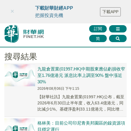
財華智庫網
FINTV
FINMETA
財華證券
媒體矩陣
下載財華財經APP
×
下載APP
智庫沙龍
聯絡我們
把握投資先機
訂閱
简
搜尋結果
九龍倉置業(01997.HK)中期股東應佔虧損收窄
至1.76億港元 派息比率上調至90% 盤中漲近
30%
2026年08月06日 下午1:15
【財華社訊】九龍倉置業(01997.HK)公布，截至
2026年6月30日止半年度，收入63.4億港元，同
比減少1%。基礎淨盈利33.11億港元，同比增加
6%；若計入投資物業重估減...
格林美：目前公司印尼青美邦園區的鎳資源項
目穩定運行