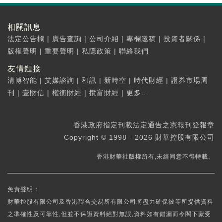
相關訊息
法定公告欄
|
廣告查詢
|
公司介紹
|
專欄邀稿
|
投資者關係
|
版權聲明
|
重要聲明
|
私隱政策
|
聯絡我們
友情鏈接
清博智能
|
艾媒諮詢
|
和訊
|
新時空
|
時代財經
|
證券市場周
刊
|
壹財信
|
權衡財經
|
攬富財經
|
更多...
香港政府指定刊載法定通告之憲報刊登報章
Copyright © 1998 - 2026 財華控股有限公司
香港財華社版權所有,未經同意不得轉載。
免責聲明：
財華控股有限公司及香港聯合交易所有限公司將盡力確保彼等所提供資料
之準確性及可靠性,但並不保證資料絕對無誤,資料如有錯漏而令閣下蒙受