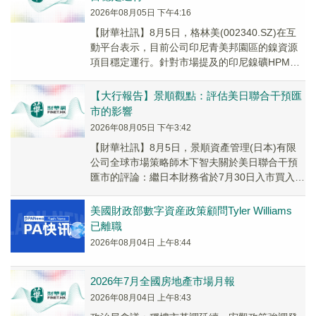
2026年08月05日 下午4:16
【財華社訊】8月5日，格林美(002340.SZ)在互
動平台表示，目前公司印尼青美邦園區的鎳資源
項目穩定運行。針對市場提及的印尼鎳礦HPM計
價新政、出口加稅等相關政策，印尼方面暫...
【大行報告】景順觀點：評估美日聯合干預匯
市的影響
2026年08月05日 下午3:42
【財華社訊】8月5日，景順資產管理(日本)有限
公司全球市場策略師木下智夫關於美日聯合干預
匯市的評論：繼日本財務省於7月30日入市買入日
圓後，日本及美國當局於7月31日在外匯市場採...
美國財政部數字資産政策顧問Tyler Williams
已離職
2026年08月04日 上午8:44
2026年7月全國房地產市場月報
2026年08月04日 上午8:43