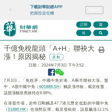
財華智庫網
FINTV
FINMETA
財華證券
媒體矩陣
下載財華財經APP
×
下載APP
智庫沙龍
聯絡我們
把握投資先機
訂閱
简
千億免稅龍頭「A+H」聯袂大
漲！原因揭秘
原創
日期：
2024年7月3日 下午3:52
7月3日，「免稅茅」中國中免於港、A兩市聯袂大漲。盤
中，A股中國中免（
601888.SH
）觸及漲停板，截至收盤，
該股漲幅依舊維持在9.98%。
在港股市場，於昨日剛觸及47.7港元歷史低點的中國中免
（
01880.HK
）也強勢反彈，截至發稿前，該股飙漲12.1%