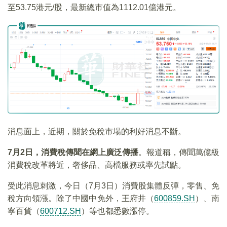
至53.75港元/股，最新總市值為1112.01億港元。
消息面上，近期，關於免稅市場的利好消息不斷。
7
月2日，消費稅傳聞在網上廣泛傳播
。報道稱，傳聞萬億級
消費稅改革將近，奢侈品、高檔服務或率先試點。
受此消息刺激，今日（7月3日）消費股集體反彈，零售、免
稅方向領漲。除了中國中免外，王府井（
600859.SH
）、南
寧百貨（
600712.SH
）等也都悉數漲停。