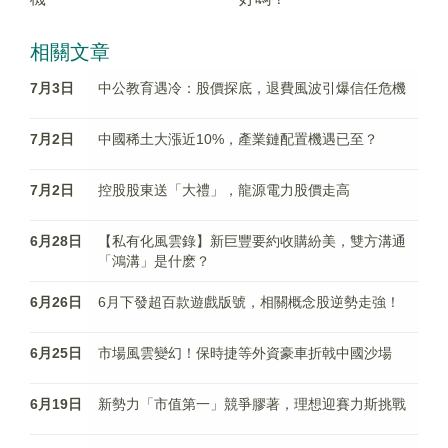
相關文章
7月3日
中公教育遇冷：股價探底，退費風波引爆信任危機
7月2日
中國稀土大漲近10%，產業鏈配置機遇已至？
7月2日
控股股東送「大禮」，龍源電力股價走高
6月28日
【私有化風雲錄】新巨豐要約收購紛美，雙方溝通
「鴻溝」是什麽？
6月26日
6月下發超百款遊戲版號，相關概念股逆勢走強！
6月25日
市場風雲變幻！保時捷等外資豪車折戟中國沙場
6月19日
新勢力「市值第一」競爭膠著，理想迎賽力斯挑戰