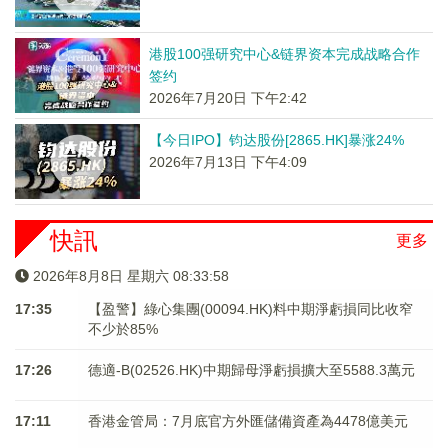
港股100强研究中心&链界资本完成战略合作
签约
2026年7月20日 下午2:42
【今日IPO】钧达股份[2865.HK]暴涨24%
2026年7月13日 下午4:09
快訊
更多
2026年8月8日 星期六 08:33:59
17:35
【盈警】綠心集團(00094.HK)料中期淨虧損同比收窄
不少於85%
17:26
德適-B(02526.HK)中期歸母淨虧損擴大至5588.3萬元
17:11
香港金管局：7月底官方外匯儲備資產為4478億美元