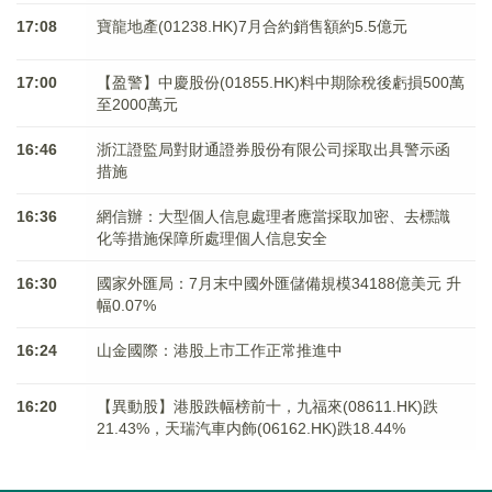
17:08
寶龍地產(01238.HK)7月合約銷售額約5.5億元
17:00
【盈警】中慶股份(01855.HK)料中期除稅後虧損500萬
至2000萬元
16:46
浙江證監局對財通證券股份有限公司採取出具警示函
措施
16:36
網信辦：大型個人信息處理者應當採取加密、去標識
化等措施保障所處理個人信息安全
16:30
國家外匯局：7月末中國外匯儲備規模34188億美元 升
幅0.07%
16:24
山金國際：港股上市工作正常推進中
16:20
【異動股】港股跌幅榜前十，九福來(08611.HK)跌
21.43%，天瑞汽車内飾(06162.HK)跌18.44%