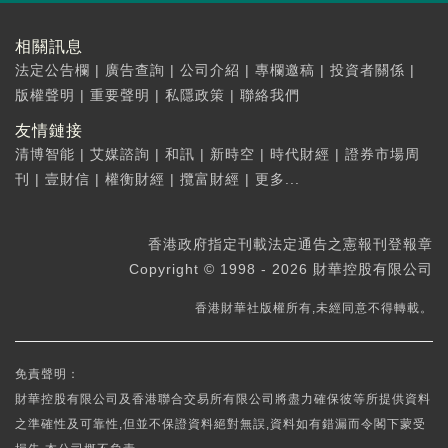
相關訊息
法定公告欄
|
廣告查詢
|
公司介紹
|
專欄邀稿
|
投資者關係
|
版權聲明
|
重要聲明
|
私隱政策
|
聯絡我們
友情鏈接
清博智能
|
艾媒諮詢
|
和訊
|
新時空
|
時代財經
|
證券市場周
刊
|
壹財信
|
權衡財經
|
攬富財經
|
更多...
香港政府指定刊載法定通告之憲報刊登報章
Copyright © 1998 - 2026 財華控股有限公司
香港財華社版權所有,未經同意不得轉載。
免責聲明：
財華控股有限公司及香港聯合交易所有限公司將盡力確保彼等所提供資料
之準確性及可靠性,但並不保證資料絕對無誤,資料如有錯漏而令閣下蒙受