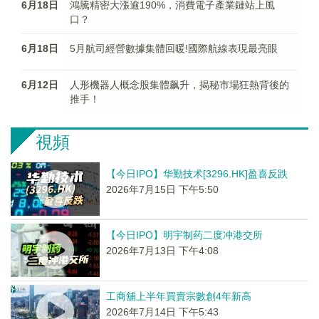
6月18日
鴻騰精密大漲逾190%，消費電子產業鏈站上風
口？
6月18日
5月航司經營數據集體回暖!國際航線表現最亮眼
6月12日
人形機器人概念股集體飙升，揭秘市場狂熱背後的
推手！
視頻
【今日IPO】华勤技术[3296.HK]盈喜反跌
2026年7月15日 下午5:50
【今日IPO】明宇制药二度冲港交所
2026年7月13日 下午4:08
工商舖上半年買賣宗數創4年新高
2026年7月14日 下午5:43