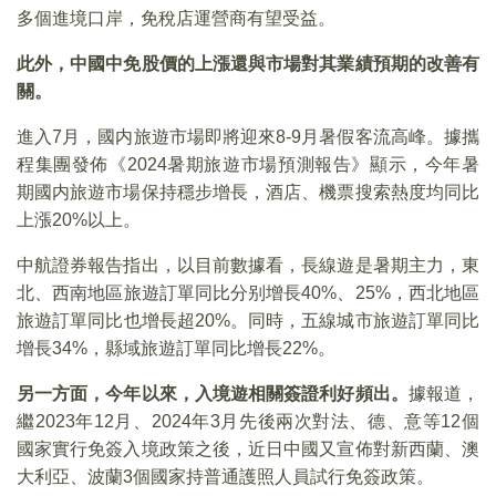
多個進境口岸，免稅店運營商有望受益。
此外，中國中免股價的上漲還與市場對其業績預期的改善有
關。
進入7月，國内旅遊市場即將迎來8-9月暑假客流高峰。據攜
程集團發佈《2024暑期旅遊市場預測報告》顯示，今年暑
期國内旅遊市場保持穩步增長，酒店、機票搜索熱度均同比
上漲20%以上。
中航證券報告指出，以目前數據看，長線遊是暑期主力，東
北、西南地區旅遊訂單同比分别增長40%、25%，西北地區
旅遊訂單同比也增長超20%。同時，五線城市旅遊訂單同比
增長34%，縣域旅遊訂單同比增長22%。
另一方面，今年以來，入境遊相關簽證利好頻出。
據報道，
繼2023年12月、2024年3月先後兩次對法、德、意等12個
國家實行免簽入境政策之後，近日中國又宣佈對新西蘭、澳
大利亞、波蘭3個國家持普通護照人員試行免簽政策。