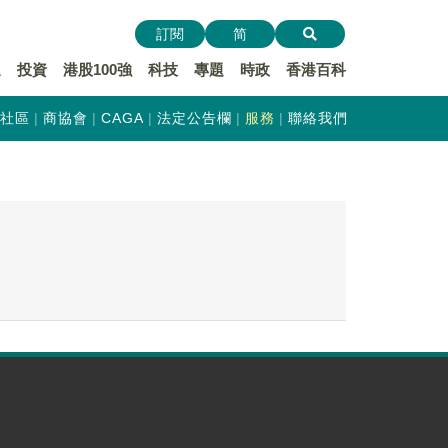
訂閱
简
遞
投資
港股100強
科技
專題
時政
香港百科
社區
商協會
CAGA
法定公告欄
服務
聯絡我們