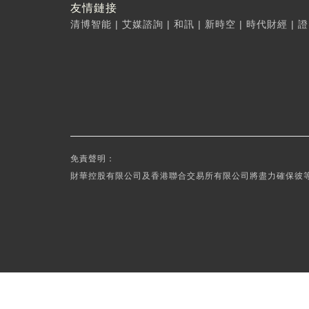
友情鏈接
清博智能
|
艾媒諮詢
|
和訊
|
新時空
|
時代財經
|
證
免責聲明：
財華控股有限公司及香港聯合交易所有限公司將盡力確保彼等