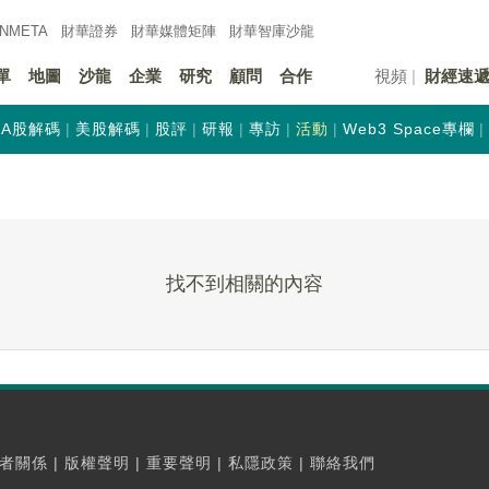
INMETA
財華證券
財華
媒體矩陣
財華
智庫沙龍
單
地圖
沙龍
企業
研究
顧問
合作
視頻
財經速
A股解碼
美股解碼
股評
研報
專訪
活動
Web3 Space專欄
找不到相關的內容
者關係
|
版權聲明
|
重要聲明
|
私隱政策
|
聯絡我們