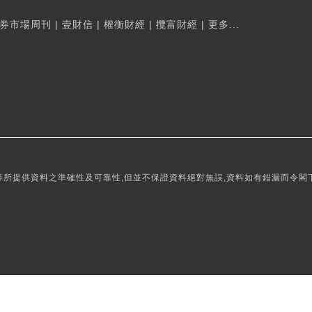
券市場周刊
|
壹財信
|
權衡財經
|
攬富財經
|
更多...
所提供資料之準確性及可靠性,但並不保證資料絕對無誤,資料如有錯漏而令閣