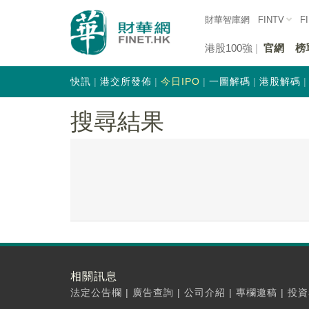
財華智庫網
FINTV
F
港股100強
官網
榜
快訊
港交所發佈
今日IPO
一圖解碼
港股解碼
搜尋結果
相關訊息
法定公告欄
|
廣告查詢
|
公司介紹
|
專欄邀稿
|
投資