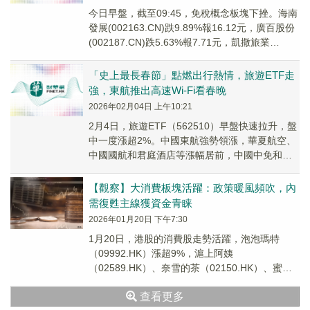
今日早盤，截至09:45，免稅概念板塊下挫。海南
發展(002163.CN)跌9.89%報16.12元，廣百股份
(002187.CN)跌5.63%報7.71元，凱撒旅業
(00079...
「史上最長春節」點燃出行熱情，旅遊ETF走
強，東航推出高速Wi-Fi看春晚
2026年02月04日 上午10:21
2月4日，旅遊ETF（562510）早盤快速拉升，盤
中一度漲超2%。中國東航強勢領漲，華夏航空、
中國國航和君庭酒店等漲幅居前，中國中免和大
連聖亞盤中一度跌超1%。
【觀察】大消費板塊活躍：政策暖風頻吹，內
需復甦主線獲資金青睐
2026年01月20日 下午7:30
1月20日，港股的消費股走勢活躍，泡泡瑪特
（09992.HK）漲超9%，滬上阿姨
（02589.HK）、奈雪的茶（02150.HK）、蜜雪
集團（02097.HK）、古茗（01364...
查看更多