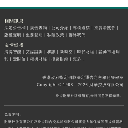
相關訊息
法定公告欄
|
廣告查詢
|
公司介紹
|
專欄邀稿
|
投資者關係
|
版權聲明
|
重要聲明
|
私隱政策
|
聯絡我們
友情鏈接
清博智能
|
艾媒諮詢
|
和訊
|
新時空
|
時代財經
|
證券市場周
刊
|
壹財信
|
權衡財經
|
攬富財經
|
更多...
香港政府指定刊載法定通告之憲報刊登報章
Copyright © 1998 - 2026 財華控股有限公司
香港財華社版權所有,未經同意不得轉載。
免責聲明：
財華控股有限公司及香港聯合交易所有限公司將盡力確保彼等所提供資料