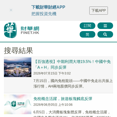
財華智庫網
FINTV
FINMETA
財華證券
媒體矩陣
下載財華財經APP
×
下載APP
智庫沙龍
聯絡我們
把握投資先機
訂閱
简
搜尋結果
【百強透視】中期利潤大增19.5%！中國中免
「A＋H」同步反彈
2026年07月15日 下午3:02
7月15日，國內免稅龍頭——中國中免走出共振上
漲行情，AH兩地股價同步反彈。
免稅概念活躍，旅遊板塊觸底反彈
2026年06月05日 上午10:06
6月5日，大消費板塊集體反彈，免稅概念活躍，