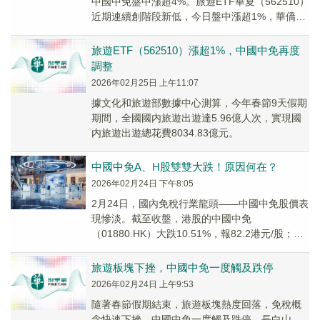
中國中免盤中漲超4%。旅遊ETF華夏（562510）
近期連續創階段新低，今日盤中漲超1%，華僑城
A、錦江酒店、宋城演藝等漲幅靠前。
旅遊ETF（562510）漲超1%，中國中免再度
調整
2026年02月25日 上午11:07
據文化和旅遊部數據中心測算，今年春節9天假期
期間，全國國内旅遊出遊達5.96億人次，實現國
内旅遊出遊總花費8034.83億元。
中國中免A、H股雙雙大跌！原因何在？
2026年02月24日 下午8:05
2月24日，國內免稅行業龍頭——中國中免股價表
現慘淡。截至收盤，港股的中國中免
（01880.HK）大跌10.51%，報82.2港元/股；A
股中國中免（601888.SH）直接封死...
旅遊板塊下挫，中國中免一度觸及跌停
2026年02月24日 上午9:53
隨著春節假期結束，旅遊板塊熱度回落，免稅概
念快速下挫，中國中免一度觸及跌停，長白山、