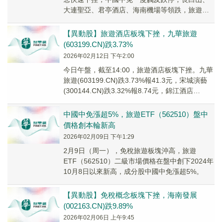
大連聖亞、君亭酒店、海南機場等領跌，旅遊
ETF（562510）盤中跌超2%。
【異動股】旅遊酒店板塊下挫，九華旅遊
(603199.CN)跌3.73%
2026年02月12日 下午2:00
今日午盤，截至14:00，旅遊酒店板塊下挫。九華
旅遊(603199.CN)跌3.73%報41.3元，宋城演藝
(300144.CN)跌3.32%報8.74元，錦江酒店
(600754...
中國中免漲超5%，旅遊ETF（562510）盤中
價格創本輪新高
2026年02月09日 下午1:29
2月9日（周一），免稅旅遊板塊沖高，旅遊
ETF（562510）二級市場價格在盤中創下2024年
10月8日以來新高，成分股中國中免漲超5%。
【異動股】免稅概念板塊下挫，海南發展
(002163.CN)跌9.89%
2026年02月06日 上午9:45