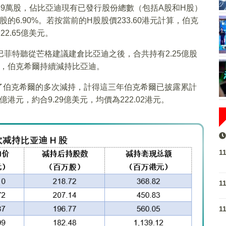
69萬股，佔比亞迪現有已發行股份總數（包括A股和H股）
8億股的6.90%。若按當前的H股股價233.60港元計算，伯克
2.65億美元。
菲特聽從芒格建議建倉比亞迪之後，合共持有2.25億股
始，伯克希爾持續減持比亞迪。
了伯克希爾的多次減持，計得這三年伯克希爾已披露累計
4億港元，約合9.29億美元，均價為222.02港元。
1
1
1