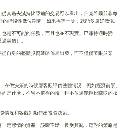
如從其過去減持比亞迪的交易可以看出，伯克希爾並非每
亞迪的階段性低位期間，如果再等一等，就能多賺好幾億。
，也是不可能的任務，而且也並不現實。巴菲特適時變
通過美債）。
要從自身的整體投資戰略佈局出發，而不僅僅著眼於某一
為，在做決策的時候應客觀評估整體情況，例如經濟前景、
要的是什麽，不冒不值得的險，也不放過能輕松賺取的收
實際情況和客觀判斷作出投資決策。
舍得放棄有一定感情的資產，該斷不斷，反受其亂，應對的策略是