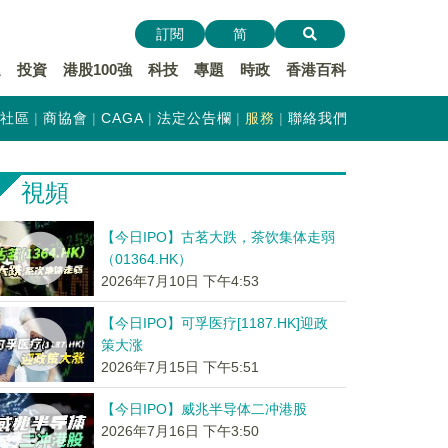
訂閱
简
遞
投資
港股100強
科技
專題
時政
香港百科
社區
商協會
CAGA
法定公告欄
服務
聯絡我們
視頻
【今日IPO】古茗大跌，茶饮集体走弱
（01364.HK）
2026年7月10日 下午4:53
【今日IPO】可孚医疗[1187.HK]迎政
策大涨
2026年7月15日 下午5:51
【今日IPO】威兆半导体二冲港股
2026年7月16日 下午3:50