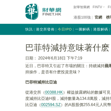
財華智庫網
FINTV
F
港股100強
官網
榜
快訊
港交所發佈
今日IPO
一圖解碼
港股解碼
巴菲特減持意味著什麽
日期：
2024年6月18日 下午7:19
近日，巴菲特又引起了市場的關注：持續減持
蘋果
持操作，是否有什麽投資意味？
巴菲特減持比亞迪
從港交所（
00388.HK
）權益披露網站的數據可見，
度減持比亞迪H股，減持數量為134.8萬股，減持均價
比亞迪（
002594.SZ
）的A股股價255.64元人民幣