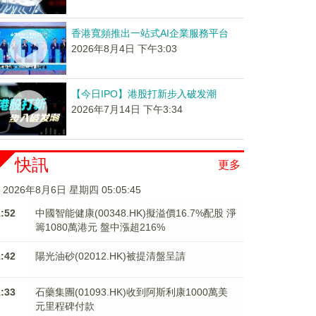
香港寬頻推出一站式AI企業服務平台
2026年8月4日 下午3:03
【今日IPO】港股打新步入破发潮
2026年7月14日 下午3:34
快訊
更多
2026年8月6日 星期四 05:05:46
1:52
中國智能健康(00348.HK)擬溢價16.7%配股 淨
籌1080萬港元 ​​​​​​​盤中漲超216%
1:42
陽光油砂(02012.HK)被提清盤呈請
1:33
石藥集團(01093.HK)收到阿斯利康1000萬美
元里程碑付款