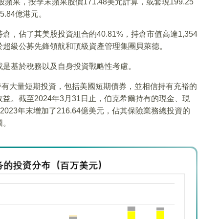
億股蘋果，按季末蘋果股價171.48美元計算，或套現199.25
5.84億港元。
，佔了其美股投資組合的40.81%，持倉市值高達1,354
於超級公募先鋒領航和頂級資產管理集團貝萊德。
或是基於稅務以及自身投資戰略性考慮。
續持有大量短期投資，包括美國短期債券，並相信持有充裕的
。截至2024年3月31日止，伯克希爾持有的現金、現
2023年末增加了216.64億美元，佔其保險業務總投資的
圖。