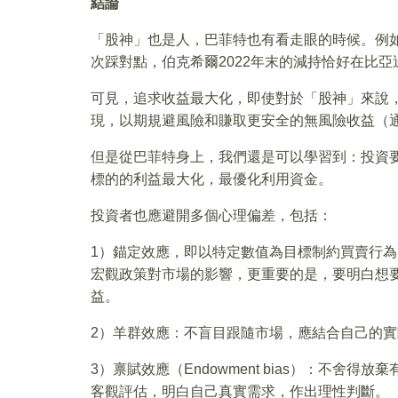
結論
「股神」也是人，巴菲特也有看走眼的時候。例
次踩對點，伯克希爾2022年末的減持恰好在比
可見，追求收益最大化，即使對於「股神」來說
現，以期規避風險和賺取更安全的無風險收益（
但是從巴菲特身上，我們還是可以學習到：投資
標的的利益最大化，最優化利用資金。
投資者也應避開多個心理偏差，包括：
1）錨定效應，即以特定數值為目標制約買賣行
宏觀政策對市場的影響，更重要的是，要明白想
益。
2）羊群效應：不盲目跟隨市場，應結合自己的
3）禀賦效應（Endowment bias）：不
客觀評估，明白自己真實需求，作出理性判斷。