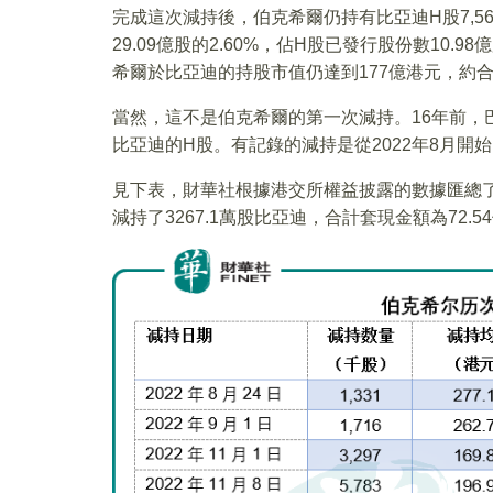
完成這次減持後，伯克希爾仍持有比亞迪H股7,5
29.09億股的2.60%，佔H股已發行股份數10.9
希爾於比亞迪的持股市值仍達到177億港元，約合2
當然，這不是伯克希爾的第一次減持。16年前，巴
比亞迪的H股。有記錄的減持是從2022年8月開
見下表，財華社根據港交所權益披露的數據匯總
減持了3267.1萬股比亞迪，合計套現金額為72.5