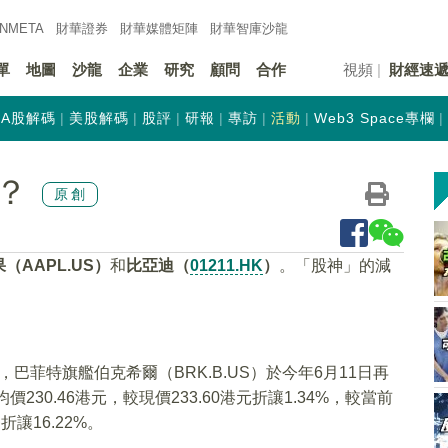
INMETA
財華證券
財華
媒體矩陣
財華
智庫沙龍
單
地圖
沙龍
企業
研究
顧問
合作
視頻
財經速
A股解碼
美股解碼
股評
研報
專訪
活動
Web3 Space專欄
？
原創
（AAPL.US）
和
比亞迪（
01211.HK
）
。「股神」的減
巴菲特旗艦伯克希爾（BRK.B.US）於今年6月11日再
230.46港元，較現價233.60港元折讓1.34%，較當前
折讓16.22%。