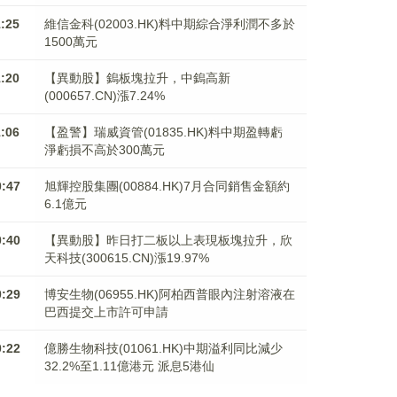
1:25
維信金科(02003.HK)料中期綜合淨利潤不多於
1500萬元
1:20
【異動股】鎢板塊拉升，中鎢高新
(000657.CN)漲7.24%
1:06
【盈警】瑞威資管(01835.HK)料中期盈轉虧
淨虧損不高於300萬元
0:47
旭輝控股集團(00884.HK)7月合同銷售金額約
6.1億元
0:40
【異動股】昨日打二板以上表現板塊拉升，欣
天科技(300615.CN)漲19.97%
0:29
博安生物(06955.HK)阿柏西普眼內注射溶液在
巴西提交上市許可申請
0:22
億勝生物科技(01061.HK)中期溢利同比減少
32.2%至1.11億港元 派息5港仙