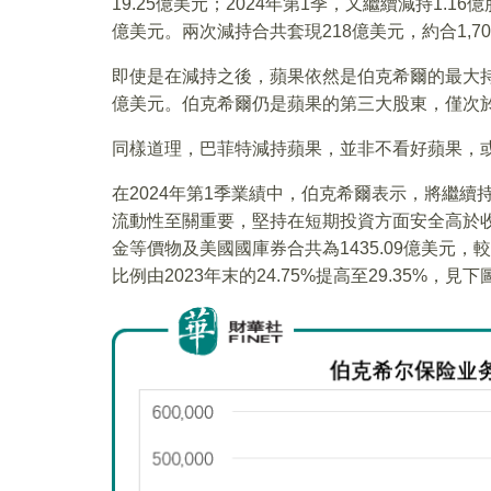
19.25億美元；2024年第1季，又繼續減持1.16
億美元。兩次減持合共套現218億美元，約合1,70
即使是在減持之後，蘋果依然是伯克希爾的最大持倉
億美元。伯克希爾仍是蘋果的第三大股東，僅次
同樣道理，巴菲特減持蘋果，並非不看好蘋果，
在2024年第1季業績中，伯克希爾表示，將繼
流動性至關重要，堅持在短期投資方面安全高於收益
金等價物及美國國庫券合共為1435.09億美元，較
比例由2023年末的24.75%提高至29.35%，見下