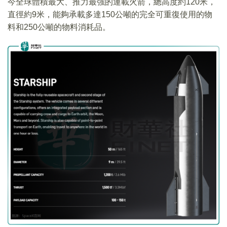
今全球體積最大、推力最強的運載火箭，總高度約120米，
直徑約9米，能夠承載多達150公噸的完全可重復使用的物
料和250公噸的物料消耗品。