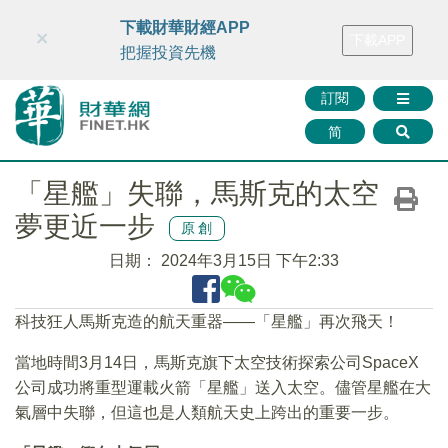
財華智庫網
FINTV
FINMETA
財華證券
媒體矩陣
下載財華財經APP
×
下載APP
智庫沙龍
聯絡我們
把握投資先機
訂閱
简
「星艦」失聯，馬斯克的太空
夢更近一步
原創
日期：
2024年3月15日 下午2:33
科技狂人馬斯克造的航天重器——「星艦」再次飛天！
當地時間3月14日，馬斯克旗下太空技術探索公司SpaceX
公司成功將重型運載火箭「星艦」送入太空。儘管星艦在大
氣層中失聯，但這也是人類航天史上跨出的重要一步。