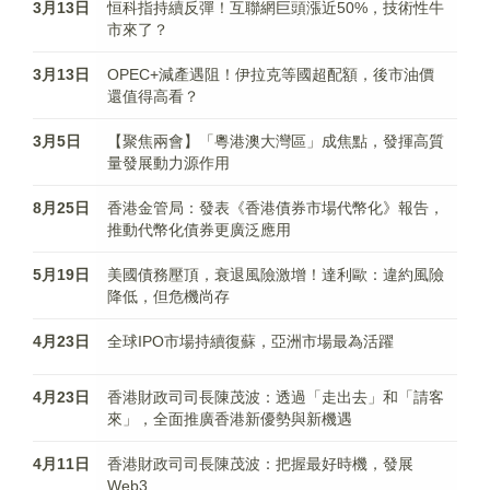
3月13日
恒科指持續反彈！互聯網巨頭漲近50%，技術性牛
市來了？
3月13日
OPEC+減產遇阻！伊拉克等國超配額，後市油價
還值得高看？
3月5日
【聚焦兩會】「粵港澳大灣區」成焦點，發揮高質
量發展動力源作用
8月25日
香港金管局：發表《香港債券市場代幣化》報告，
推動代幣化債券更廣泛應用
5月19日
美國債務壓頂，衰退風險激增！達利歐：違約風險
降低，但危機尚存
4月23日
全球IPO市場持續復蘇，亞洲市場最為活躍
4月23日
香港財政司司長陳茂波：透過「走出去」和「請客
來」，全面推廣香港新優勢與新機遇
4月11日
香港財政司司長陳茂波：把握最好時機，發展
Web3