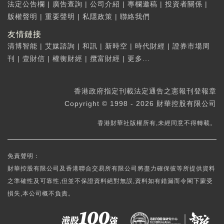
法定公告欄
|
廣告查詢
|
公司介紹
|
專欄邀稿
|
投資者關係
|
版權聲明
|
重要聲明
|
私隱政策
|
聯絡我們
友情鏈接
清博智能
|
艾媒諮詢
|
和訊
|
新時空
|
時代財經
|
證券市場周
刊
|
壹財信
|
權衡財經
|
攬富財經
|
更多...
香港政府指定刊載法定通告之憲報刊登報章
Copyright © 1998 - 2026 財華控股有限公司
香港財華社版權所有,未經同意不得轉載。
免責聲明：
財華控股有限公司及香港聯合交易所有限公司將盡力確保彼等所提供資料
之準確性及可靠性,但並不保證資料絕對無誤,資料如有錯漏而令閣下蒙受
損失,本公司概不負責。