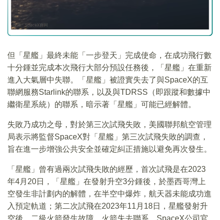
但「星艦」最終未能「一步登天」完成使命，在成功飛行數
十分鍾並完成本次飛行大部分預設任務後，「星艦」在重新
進入大氣層中失聯。「星艦」被證實失去了與SpaceX的互
聯網服務Starlink的聯系，以及與TDRSS（即跟蹤和數據中
繼衛星系統）的聯系，暗示著「星艦」可能已經解體。
失敗乃成功之母，對於第三次試飛失敗，美國聯邦航空管理
局表示將監督SpaceX對「星艦」第三次試飛失敗的調查，
旨在進一步增強公共安全並確定糾正措施以避免再次發生。
「星艦」曾有過兩次試飛失敗的經歷，首次試飛是在2023
年4月20日，「星艦」在發射升空3分鍾後，於墨西哥灣上
空發生非計劃内的解體，在半空中爆炸，航天器未能成功進
入預定軌道；第二次試飛在2023年11月18日，星艦發射升
空後，二級火箭發生故障，火箭失去聯系，SpaceX公司官