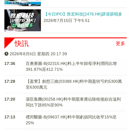
【今日IPO】胜宏科技[2476.HK]辟谣获唱多
2026年7月15日 下午5:51
快訊
更多
2026年8月6日 星期四 20:17:40
17:36
百奧賽圖-B(02315.HK)料上半年歸母淨利潤同比增
391.87%至412.71%
17:28
【盈警】創想三維(03388.HK)料中期盈转亏約5300萬
至6300萬元
17:20
湯臣集團(00258.HK)料中期股東應佔除稅後綜合溢利
同比下跌85%至90%
17:13
禮邦醫藥-B(09637.HK)料中期虧損同比收窄15%至
25%