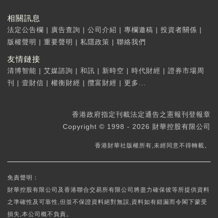
相關訊息
法定公告欄
|
廣告查詢
|
公司介紹
|
專欄邀稿
|
投資者關係
|
版權聲明
|
重要聲明
|
私隱政策
|
聯絡我們
友情鏈接
清博智能
|
艾媒諮詢
|
和訊
|
新時空
|
時代財經
|
證券市場周
刊
|
壹財信
|
權衡財經
|
攬富財經
|
更多...
香港政府指定刊載法定通告之憲報刊登報章
Copyright © 1998 - 2026 財華控股有限公司
香港財華社版權所有,未經同意不得轉載。
免責聲明：
財華控股有限公司及香港聯合交易所有限公司將盡力確保彼等所提供資料
之準確性及可靠性,但並不保證資料絕對無誤,資料如有錯漏而令閣下蒙受
損失,本公司概不負責。