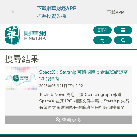
財華智庫網
FINTV
FINMETA
財華證券
媒體矩陣
下載財華財經APP
×
下載APP
智庫沙龍
聯絡我們
把握投資先機
訂閱
简
搜尋結果
SpaceX：Starship 可將國際長途航班縮短至
30 分鐘内
2026年05月21日 下午2:02
Techub News 消息，據 Cointelegraph 報道，
SpaceX 在其 IPO 相關文件中稱，Starship 火箭
有望將大多數國際長途航班的飛行時間縮短至
30...
查看更多