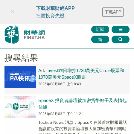
財華智庫網
FINTV
FINMETA
財華證券
媒體矩陣
下載財華財經APP
×
下載APP
智庫沙龍
聯絡我們
把握投資先機
訂閱
简
搜尋結果
Ark Invest昨日增持1730萬美元Circle股票和
1970萬美元SpaceX股票
2026年08月06日 上午8:43
SpaceX 投資者論壇被加密貨幣帖子及表情包
佔據
2026年08月03日 下午11:21
Techub News 消息，SpaceX 在其首次財報電話
會議前設立的投資者論壇被大量加密貨幣相關帖