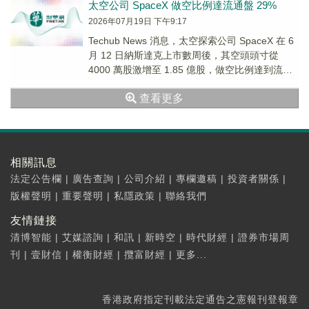
太空公司 SpaceX 做空比例達流通盤 29%
2026年07月19日 下午9:17
Techub News 消息，太空探索公司 SpaceX 在 6
月 12 日納斯達克上市數周後，其空頭頭寸從
4000 萬股激增至 1.85 億股，做空比例達到流通
股總數的約 ...
查看更多
相關訊息
法定公告欄
|
廣告查詢
|
公司介紹
|
專欄邀稿
|
投資者關係
|
版權聲明
|
重要聲明
|
私隱政策
|
聯絡我們
友情鏈接
清博智能
|
艾媒諮詢
|
和訊
|
新時空
|
時代財經
|
證券市場周
刊
|
壹財信
|
權衡財經
|
攬富財經
|
更多...
香港政府指定刊載法定通告之憲報刊登報章