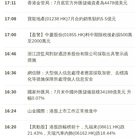
17:11
香港金管局：7月底官方外匯儲備資產為4478億美元
17:08
寶龍地產(01238.HK)7月合約銷售額約5.5億元
17:00
【盈警】中慶股份(01855.HK)料中期除稅後虧損500萬
至2000萬元
16:46
浙江證監局對財通證券股份有限公司採取出具警示函
措施
16:36
網信辦：大型個人信息處理者應當採取加密、去標識
化等措施保障所處理個人信息安全
16:30
國家外匯局：7月末中國外匯儲備規模34188億美元 升
幅0.07%
16:24
山金國際：港股上市工作正常推進中
16:20
【異動股】港股跌幅榜前十，九福來(08611.HK)跌
21.43%，天瑞汽車内飾(06162.HK)跌18.44%