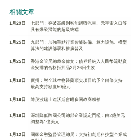
相關文章
1月29日
七部門：突破高級别智能網聯汽車、元宇宙入口等
具有爆發潛能的超級終端
1月25日
九部門：加強重點行業智能裝備、算力設施、模型
算法的建設部署和推廣普及
1月25日
香港金管局總裁余偉文：債券通納入人民幣流動資
金安排的合格抵押品2月26日生效
1月19日
廣州：對全球生物醫藥頂尖項目給予全鏈條支持
最高支持額度50億元
1月18日
陳茂波瑞士達沃斯會晤多國政商領袖
1月18日
深圳降低跨國公司總部企業認定門檻：由2億美元
調整為1億美元
1月12日
國家金融監督管理總局：支持初創期科技型企業成