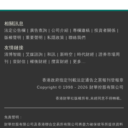
相關訊息
法定公告欄
|
廣告查詢
|
公司介紹
|
專欄邀稿
|
投資者關係
|
版權聲明
|
重要聲明
|
私隱政策
|
聯絡我們
友情鏈接
清博智能
|
艾媒諮詢
|
和訊
|
新時空
|
時代財經
|
證券市場周
刊
|
壹財信
|
權衡財經
|
攬富財經
|
更多...
香港政府指定刊載法定通告之憲報刊登報章
Copyright © 1998 - 2026 財華控股有限公司
香港財華社版權所有,未經同意不得轉載。
免責聲明：
財華控股有限公司及香港聯合交易所有限公司將盡力確保彼等所提供資料