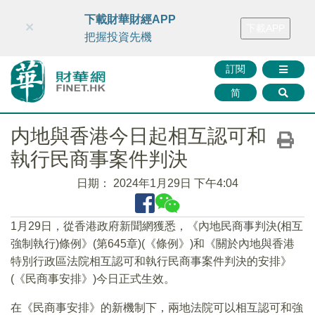
財華智庫網
FINTV
FINMETA
財華證券
媒體矩陣
下載財華財經APP
×
下載APP
智庫沙龍
聯絡我們
把握投資先機
訂閱
简
内地與香港今日起相互認可和
執行民商事案件判決
日期：
2024年1月29日 下午4:04
1月29日，從香港政府新聞網獲悉，《內地民商事判決(相互
強制執行)條例》(第645章)(《條例》)和《關於內地與香港
特別行政區法院相互認可和執行民商事案件判決的安排》
(《民商事安排》)今日正式生效。
在《民商事安排》的新機制下，兩地法院可以相互認可和強