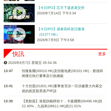
【今日IPO】芯天下递表港交所
2026年7月14日 下午3:34
【今日IPO】鼎泰高科首日微涨
（01377.HK）
2026年7月9日 下午3:58
快訊
更多
2026年8月7日 星期五 05:54:36
13:47
恒隆集團(00010.HK)及恒隆地產(00101.HK)：蔡德粦
將獲任執行董事及行政總裁
13:41
十方控股(01831.HK)董事會否決一宗涉嫌重大內幕交
易的紙質股票過戶申請
13:30
【異動股】港股跌幅榜前十，卡森國際(00496.HK)跌
22.40%，九福來(08611.HK)跌21.01%