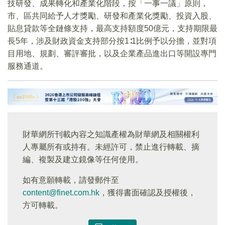
技研發、成果轉化和產業化階段，按「一事一議」原則，
市、區共同給予人才獎勵、研發和產業化獎勵、投資入股、
貼息貸款等全鏈條支持，最高支持額度50億元，支持期限最
長5年，涉及財政資金支持部分按1∶1比例予以分擔，並對項
目用地、規劃、審評審批，以及企業產品進出口等開設專門
服務通道。
財華網所刊載內容之知識產權為財華網及相關權利
人專屬所有或持有。未經許可，禁止進行轉載、摘
編、複製及建立鏡像等任何使用。
如有意願轉載，請發郵件至
content@finet.com.hk
，獲得書面確認及授權後，
方可轉載。