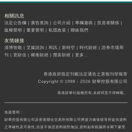
相關訊息
法定公告欄
|
廣告查詢
|
公司介紹
|
專欄邀稿
|
投資者關係
|
版權聲明
|
重要聲明
|
私隱政策
|
聯絡我們
友情鏈接
清博智能
|
艾媒諮詢
|
和訊
|
新時空
|
時代財經
|
證券市場周
刊
|
壹財信
|
權衡財經
|
攬富財經
|
更多...
香港政府指定刊載法定通告之憲報刊登報章
Copyright © 1998 - 2026 財華控股有限公司
香港財華社版權所有,未經同意不得轉載。
免責聲明：
財華控股有限公司及香港聯合交易所有限公司將盡力確保彼等所提供資料
之準確性及可靠性,但並不保證資料絕對無誤,資料如有錯漏而令閣下蒙受