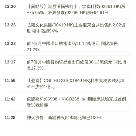
13:30
【異動股】港股漲幅榜前十，拿森科技(02261.HK)漲
+75.05%，辰興發展(02286.HK)漲+64.91%
13:26
弘毅文化集團(00419.HK)主要股東合共出售約2.02億
股 盤中漲超54%
13:22
前7個月中國出口機電產品11.12萬億元 同比增長
21.2%
13:17
前7個月中國貨物貿易進出口總值30.13萬億元 同比增
長17.3%
11:56
【盈喜】CGII HLDGS(01940.HK)料中期稅後純利增
至不少於1億元
11:42
億騰嘉和(06998.HK)GB268 Ib/II期臨床試驗完成首例
受試者給藥
11:28
神火股份：新疆神火鋁水轉化率已100%