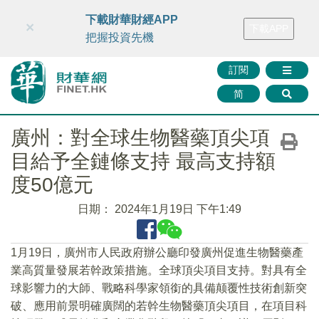
財華智庫網
FINTV
FINMETA
財華證券
媒體矩陣
下載財華財經APP
×
下載APP
智庫沙龍
聯絡我們
把握投資先機
訂閱
简
廣州：對全球生物醫藥頂尖項
目給予全鏈條支持 最高支持額
度50億元
日期：
2024年1月19日 下午1:49
1月19日，廣州市人民政府辦公廳印發廣州促進生物醫藥產
業高質量發展若幹政策措施。全球頂尖項目支持。對具有全
球影響力的大師、戰略科學家領銜的具備颠覆性技術創新突
破、應用前景明確廣闊的若幹生物醫藥頂尖項目，在項目科