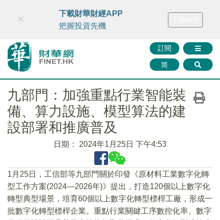
財華智庫網
FINTV
FINMETA
財華證券
媒體矩陣
下載財華財經APP
×
下載APP
智庫沙龍
聯絡我們
把握投資先機
訂閱
简
九部門：加強重點行業智能裝
備、算力設施、模型算法的建
設部署和推廣普及
日期：
2024年1月25日 下午4:53
1月25日，工信部等九部門關於印發《原材料工業數字化轉
型工作方案(2024—2026年)》提出，打造120個以上數字化
轉型典型場景，培育60個以上數字化轉型標桿工廠，形成一
批數字化轉型標桿企業。重點行業關鍵工序數控化率、數字