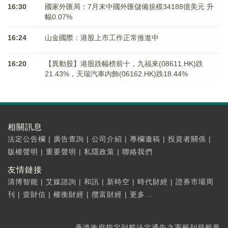
16:30
國家外匯局：7月末中國外匯儲備規模34188億美元 升
幅0.07%
16:24
山金國際：港股上市工作正常推進中
16:20
【異動股】港股跌幅榜前十，九福來(08611.HK)跌
21.43%，天瑞汽車内飾(06162.HK)跌18.44%
相關訊息
法定公告欄
|
廣告查詢
|
公司介紹
|
專欄邀稿
|
投資者關係
|
版權聲明
|
重要聲明
|
私隱政策
|
聯絡我們
友情鏈接
清博智能
|
艾媒諮詢
|
和訊
|
新時空
|
時代財經
|
證券市場周
刊
|
壹財信
|
權衡財經
|
攬富財經
|
更多...
香港政府指定刊載法定通告之憲報刊登報章