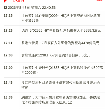
2026年8月8日 星期六 22:40:56
17:35
【盈警】綠心集團(00094.HK)料中期淨虧損同比收窄
不少於85%
17:26
德適-B(02526.HK)中期歸母淨虧損擴大至5588.3萬元
17:11
香港金管局：7月底官方外匯儲備資產為4478億美元
17:08
寶龍地產(01238.HK)7月合約銷售額約5.5億元
17:00
【盈警】中慶股份(01855.HK)料中期除稅後虧損500萬
至2000萬元
16:46
浙江證監局對財通證券股份有限公司採取出具警示函
措施
16:36
網信辦：大型個人信息處理者應當採取加密、去標識
化等措施保障所處理個人信息安全