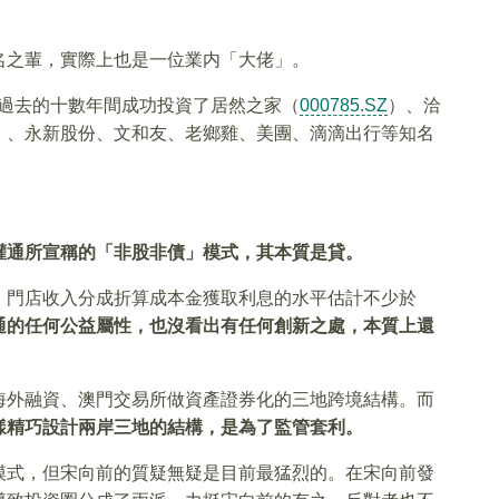
名之輩，實際上也是一位業内「大佬」。
在過去的十數年間成功投資了居然之家（
000785.SZ
）、洽
）、永新股份、文和友、老鄉雞、美團、滴滴出行等知名
：
灌通所宣稱的「非股非債」模式，其本質是貸。
，門店收入分成折算成本金獲取利息的水平估計不少於
通的任何公益屬性，也沒看出有任何創新之處，本質上還
海外融資、澳門交易所做資產證券化的三地跨境結構。而
樣精巧設計兩岸三地的結構，是為了監管套利。
模式，但宋向前的質疑無疑是目前最猛烈的。在宋向前發