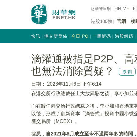
財華智庫網
FINTV
F
港股100強
官網
榜
快訊
港交所發佈
今日IPO
一圖解碼
港股解碼
滴灌通被指是P2P、
也無法消除質疑？
原創
日期：
2023年11月6日 下午6:14
在港交所行政總裁任上大放異彩之後，李小加並
而在辭任港交所行政總裁之後，李小加和香港東
以後，形成了創新資本「滴管式」投資中國小微
產交易所（MCEX）。
據悉，
自2021年8月成立至今不過兩年多的時間