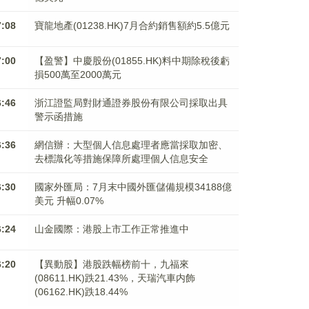
7:08
寶龍地產(01238.HK)7月合約銷售額約5.5億元
7:00
【盈警】中慶股份(01855.HK)料中期除稅後虧
損500萬至2000萬元
6:46
浙江證監局對財通證券股份有限公司採取出具
警示函措施
6:36
網信辦：大型個人信息處理者應當採取加密、
去標識化等措施保障所處理個人信息安全
6:30
國家外匯局：7月末中國外匯儲備規模34188億
美元 升幅0.07%
6:24
山金國際：港股上市工作正常推進中
6:20
【異動股】港股跌幅榜前十，九福來
(08611.HK)跌21.43%，天瑞汽車内飾
(06162.HK)跌18.44%