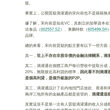
疑。
事實上，公開質疑滴灌通的宋向前也不是籍籍無
據了解，宋向前是知名VC，其創立的加華資本
洽食品（
002557.SZ
）、東鵬特飲（
605499.SH
品牌。
總的來看，宋向前質疑的點主要有以下一些方面
其一，
世上不存在非股非債的金融法律關系，滴
其二，滴灌通在個體工商戶每日營收中提取分成
20%，無限接近高利貸的標準，
因此看不到滴灌
是個高利貸，是個升級版的P2P。
其三，滴灌通設計了在内地找門店放款、香港和
兩岸三地所有的金融產品都是規管的，
滴灌通這
其實這並不是第一次有人質疑滴灌通的收入分成