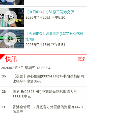
【今日IPO】亦诺微三闯港交所
2026年7月20日 下午5:20
【今日IPO】鼎泰高科[1377.HK]净利
涨3倍
2026年7月15日 下午5:51
快訊
更多
2026年8月7日 星期五 13:56:05
7:35
【盈警】綠心集團(00094.HK)料中期淨虧損同
比收窄不少於85%
7:26
德適-B(02526.HK)中期歸母淨虧損擴大至
5588.3萬元
7:11
香港金管局：7月底官方外匯儲備資產為4478
億美元