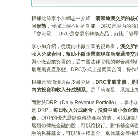
根據此前李小加網志中介紹，
滴灌通澳交所的核心
同形態，
發揮三個不同的功能：DRC是境内的商
「交流電」; DRO是交易所轉換產品，好比「變
李小加介紹，從境内小微企業的視角看，
澳交所的核
收入分成合同，幫助小微企業實現在滴灌通澳交
與小微企業簽署的，受中國法律管轄的聯合經營
最底層資產形態。DRC形式上是商業合同，操作
根據此前滴灌通白皮書介紹
，DRC非股非債
，
是
内的投資和收入分成關系。
是「滴灌星」系統上
而對於DRP（Daily Revenue Portfo
是 DRP，
每日收入分成組合，投資中國小微企業的
合。
DRP的優先層類似傳統金融的債，可以讓銀
層類似傳統金融的股，可以讓投行、對衝基金等股
融的私募基金，可以讓主權基金、退休基金等機