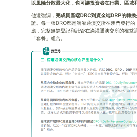
以風險分散最大化，也可讓投資者在行業、區域
他還強調，
完成資產端DRC到資金端DRP的轉換是DRO（
證。每一張DRO都是滴灌通澳交所在澳門發行的
應，完整無缺登記和託管在滴灌通澳交所的權益憑
「套餐」組合。