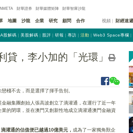
INMETA
財華證券
財華
媒體矩陣
財華
智庫沙龍
單
地圖
沙龍
企業
研究
顧問
合作
視頻
財經速
A股解碼
美股解碼
股評
研報
專訪
活動
Web3 Space專欄
高利貸，李小加的「光環」
未戀棧不去，而是選擇了揮手告别。
英金融集團創始人張高波創立了滴灌通，在運行了近一年
企業的閉環，並在澳門又創新性地成立滴灌通澳門金融資
，滴灌通的估值便已越過10億美元，
成為了一家獨角獸企