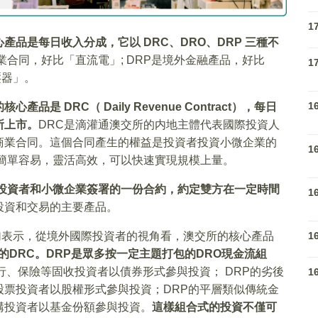
1
產品是每日收入分成，它以 DRC、DRO、DRP 三種不
業合同，好比「直流電」; DRP是境外金融產品，好比
1
壓器」。
1
心產品是 DRC（ Daily Revenue Contract），每日
所上市。
DRC是滴灌通澳交所的内地主體代表國際投資人
商業合同。這個合同產生的權益是投資者投資小微企業的
1
簡單容易，靈活高效，可以快速實現規模上量。
投資者和小微企業簽署的一份合約，約定雙方在一定時間
1
投資和交易的主要產品。
lio），李小加表示，從境外國際投資者的視角看，澳交所的核心產品
1
DRC。DRP是眾多按一定主題打包的DRO現金流組
行、保險等固收投資者以債券形式參與投資； DRP的劣後
1
票投資者以股權形式參與投資；DRP的平層類似傳統金
構投資者以基金份額參與投資。
這樣組合式的投資不僅可