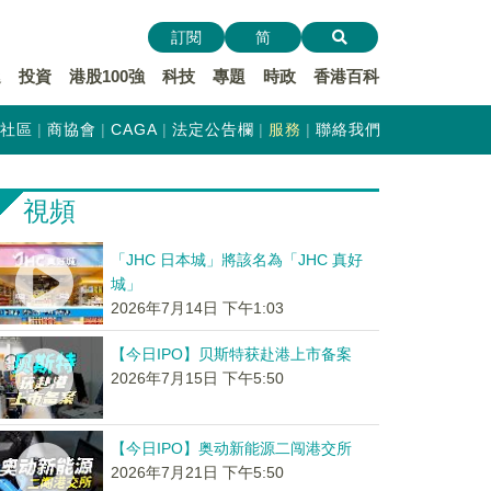
訂閱
简
遞
投資
港股100強
科技
專題
時政
香港百科
社區
商協會
CAGA
法定公告欄
服務
聯絡我們
視頻
「JHC 日本城」將該名為「JHC 真好
城」
2026年7月14日 下午1:03
【今日IPO】贝斯特获赴港上市备案
2026年7月15日 下午5:50
【今日IPO】奥动新能源二闯港交所
2026年7月21日 下午5:50