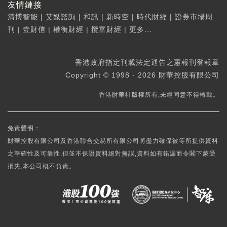
友情鏈接
清博智能
|
艾媒諮詢
|
和訊
|
新時空
|
時代財經
|
證券市場周
刊
|
壹財信
|
權衡財經
|
攬富財經
|
更多...
香港政府指定刊載法定通告之憲報刊登報章
Copyright © 1998 - 2026 財華控股有限公司
香港財華社版權所有,未經同意不得轉載。
免責聲明：
財華控股有限公司及香港聯合交易所有限公司將盡力確保彼等所提供資料
之準確性及可靠性,但並不保證資料絕對無誤,資料如有錯漏而令閣下蒙受
損失,本公司概不負責。