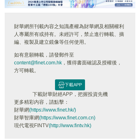
財華網所刊載內容之知識產權為財華網及相關權利
人專屬所有或持有。未經許可，禁止進行轉載、摘
編、複製及建立鏡像等任何使用。
如有意願轉載，請發郵件至
content@finet.com.hk
，獲得書面確認及授權後，
方可轉載。
下載APP
下載財華財經APP，把握投資先機
更多精彩内容，請點擊：
財華網
(https://www.finet.hk/)
財華智庫網
(https://www.finet.com.cn)
現代電視FINTV
(http://www.fintv.hk)