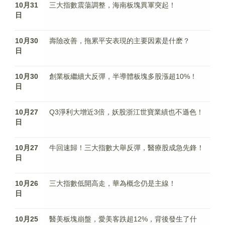
10月31
三大指數震蕩調整，海南板塊異軍突起！
日
10月30
壽險改善，拖累平安表現的主要因素是什麽？
日
10月30
創業板繼續大反彈，半導體板塊多股漲超10%！
日
10月27
Q3淨利大增近3倍，妖股浙江世寶業績也不遜色！
日
10月27
牛回速歸！三大指數大舉反彈，醫療股成急先鋒！
日
10月26
三大指數低開高走，華為概念仍是主線！
日
10月25
醫美板塊崩盤，愛美客跌超12%，背後發生了什