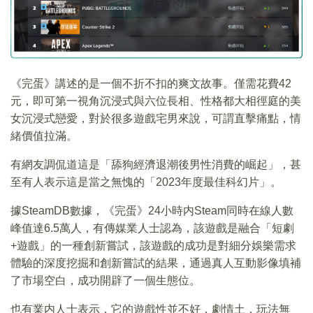
《完蛋》講述的是一個不折不扣的爽文故事。僅需花費42
元，即可第一視角沉浸式與六位長相、性格都大相徑庭的美
女沉浸式戀愛，對於很多遊戲宅男來說，可謂直擊痛點，情
緒價值拉滿。
有網友調侃道這是「舔狗經濟退潮後男性消費的崛起」，甚
至有人表示這是當之無愧的「2023年度最佳科幻片」。
據SteamDB數據，《完蛋》24小時内Steam同時在線人數
峰值達6.5萬人，有傳媒業人士認為，該遊戲是融合「短劇
+遊戲」的一種創新嘗試，該遊戲的成功是對細分娛樂需求
體驗的深度挖掘和創新嘗試的結果，通過真人互動影像填補
了市場空白，成功開辟了一個生態位。
也有業内人士表示，它的遊戲性並不好，劇情土，玩法無