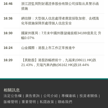
16:46
浙江證監局對財通證券股份有限公司採取出具警示函
措施
16:36
網信辦：大型個人信息處理者應當採取加密、去標識
化等措施保障所處理個人信息安全
16:30
國家外匯局：7月末中國外匯儲備規模34188億美元 升
幅0.07%
16:24
山金國際：港股上市工作正常推進中
16:20
【異動股】港股跌幅榜前十，九福來(08611.HK)跌
21.43%，天瑞汽車内飾(06162.HK)跌18.44%
相關訊息
法定公告欄
|
廣告查詢
|
公司介紹
|
專欄邀稿
|
投資者關係
|
版權聲明
|
重要聲明
|
私隱政策
|
聯絡我們