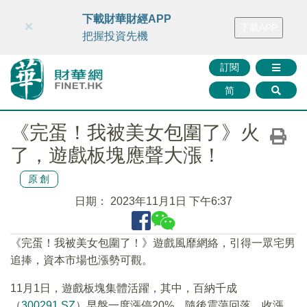
財華智庫網
FINTV
FINMETA
財華證券
媒體矩陣
下載財華財經APP
×
下載APP
智庫沙龍
聯絡我們
把握投資先機
訂閱
简
《完蛋！我被美女包圍了》火
了，遊戲板塊應聲大漲！
原創
日期：
2023年11月1日 下午6:37
《完蛋！我被美女包圍了！》遊戲風靡網絡，引得一眾宅男
追捧，資本市場也漲勢可觀。
11月1日，遊戲板塊集體活躍，其中，百納千成
（
300291.SZ
）早盤一度漲停20%，隨後震蕩回落，收漲