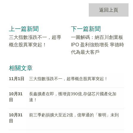
返回上頁
上一篇新聞
下一篇新聞
三大指數漲跌不一，超導
一圖解碼：納百川創業板
概念股異軍突起！
IPO 盈利強勁增長 寧德時
代為最大客戶
相關文章
11月1日
三大指數漲跌不一，超導概念股異軍突起！
10月31
長鑫擴產在即，獲增資390億,存儲芯片國產化加
日
速！
10月31
前三季虧損擴大至近2億，億華通的「黎明」未到
日