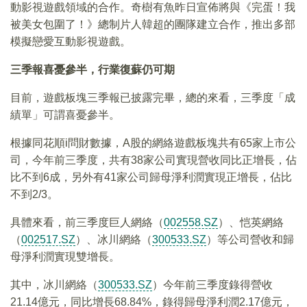
動影視遊戲領域的合作。奇樹有魚昨日宣佈將與《完蛋！我
被美女包圍了！》總制片人韓超的團隊建立合作，推出多部
模擬戀愛互動影視遊戲。
三季報喜憂參半，行業復蘇仍可期
目前，遊戲板塊三季報已披露完畢，總的來看，三季度「成
績單」可謂喜憂參半。
根據同花順i問財數據，A股的網絡遊戲板塊共有65家上市公
司，今年前三季度，共有38家公司實現營收同比正增長，佔
比不到6成，另外有41家公司歸母淨利潤實現正增長，佔比
不到2/3。
具體來看，前三季度巨人網絡（
002558.SZ
）、恺英網絡
（
002517.SZ
）、冰川網絡（
300533.SZ
）等公司營收和歸
母淨利潤實現雙增長。
其中，冰川網絡（
300533.SZ
）今年前三季度錄得營收
21.14億元，同比增長68.84%，錄得歸母淨利潤2.17億元，