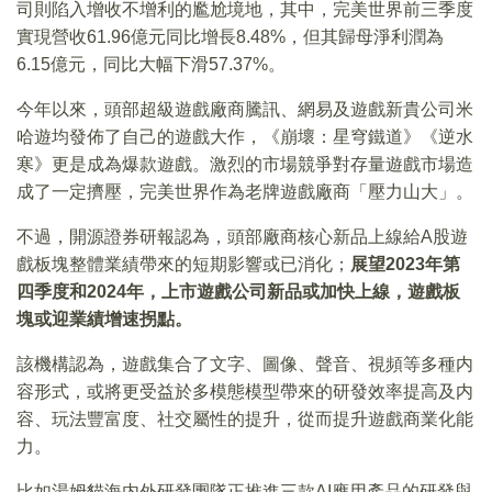
司則陷入增收不增利的尷尬境地，其中，完美世界前三季度
實現營收61.96億元同比增長8.48%，但其歸母淨利潤為
6.15億元，同比大幅下滑57.37%。
今年以來，頭部超級遊戲廠商騰訊、網易及遊戲新貴公司米
哈遊均發佈了自己的遊戲大作，《崩壞：星穹鐵道》《逆水
寒》更是成為爆款遊戲。激烈的市場競爭對存量遊戲市場造
成了一定擠壓，完美世界作為老牌遊戲廠商「壓力山大」。
不過，開源證券研報認為，頭部廠商核心新品上線給A股遊
戲板塊整體業績帶來的短期影響或已消化；
展望2023年第
四季度和2024年，上市遊戲公司新品或加快上線，遊戲板
塊或迎業績增速拐點。
該機構認為，遊戲集合了文字、圖像、聲音、視頻等多種内
容形式，或將更受益於多模態模型帶來的研發效率提高及内
容、玩法豐富度、社交屬性的提升，從而提升遊戲商業化能
力。
比如湯姆貓海内外研發團隊正推進三款AI應用產品的研發與