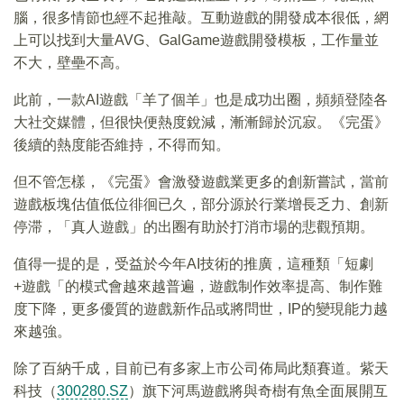
腦，很多情節也經不起推敲。互動遊戲的開發成本很低，網
上可以找到大量AVG、GalGame遊戲開發模板，工作量並
不大，壁壘不高。
此前，一款AI遊戲「羊了個羊」也是成功出圈，頻頻登陸各
大社交媒體，但很快便熱度銳減，漸漸歸於沉寂。《完蛋》
後續的熱度能否維持，不得而知。
但不管怎樣，《完蛋》會激發遊戲業更多的創新嘗試，當前
遊戲板塊估值低位徘徊已久，部分源於行業增長乏力、創新
停滞，「真人遊戲」的出圈有助於打消市場的悲觀預期。
值得一提的是，受益於今年AI技術的推廣，這種類「短劇
+遊戲「的模式會越來越普遍，遊戲制作效率提高、制作難
度下降，更多優質的遊戲新作品或將問世，IP的變現能力越
來越強。
除了百納千成，目前已有多家上市公司佈局此類賽道。紫天
科技（
300280.SZ
）旗下河馬遊戲將與奇樹有魚全面展開互