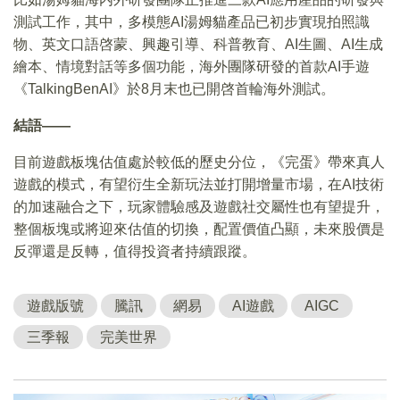
測試工作，其中，多模態AI湯姆貓產品已初步實現拍照識
物、英文口語啓蒙、興趣引導、科普教育、AI生圖、AI生成
繪本、情境對話等多個功能，海外團隊研發的首款AI手遊
《TalkingBenAI》於8月末也已開啓首輪海外測試。
結語——
目前遊戲板塊估值處於較低的歷史分位，《完蛋》帶來真人
遊戲的模式，有望衍生全新玩法並打開增量市場，在AI技術
的加速融合之下，玩家體驗感及遊戲社交屬性也有望提升，
整個板塊或將迎來估值的切換，配置價值凸顯，未來股價是
反彈還是反轉，值得投資者持續跟蹤。
遊戲版號
騰訊
網易
AI遊戲
AIGC
三季報
完美世界