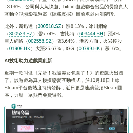
13.06%，公司與大魚快遊、bilibili遊戲聯合出品的長篇真人
互動全視頻影視遊戲《隱藏真探》目前處於内測階段。
此外，新迅達（
300518.SZ
）漲8.13%，冰川網絡
（
300533.SZ
）漲5.74%，吉比特（
603444.SH
）漲4%，
巨人網絡（
002558.SZ
）漲3.64%，港股方面，火岩控股
（
01909.HK
）大漲25.67%，IGG（
00799.HK
）漲16%。
AI
技術助力遊戲業創新
近期一款叫做《完蛋！我被美女包圍了！》的遊戲火出圈
了。該遊戲為真人模擬戀愛互動模式，於10月18日上線
Steam平台後熱度持續發酵，近日更是連續登頂Steam國
區，力壓一眾熱門免費遊戲。