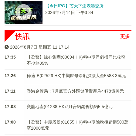
【今日IPO】芯天下递表港交所
2026年7月14日 下午3:34
快訊
更多
2026年8月7日 星期五 11:17:15
17:35
【盈警】綠心集團(00094.HK)料中期淨虧損同比收窄
不少於85%
17:26
德適-B(02526.HK)中期歸母淨虧損擴大至5588.3萬元
17:11
香港金管局：7月底官方外匯儲備資產為4478億美元
17:08
寶龍地產(01238.HK)7月合約銷售額約5.5億元
17:00
【盈警】中慶股份(01855.HK)料中期除稅後虧損500萬
至2000萬元