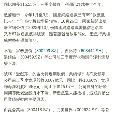
同比增長115.55%，三季度營收、利潤已超越去年全年。
數據顯示，今年1月至9月，國產網絡遊戲已有699款獲批，
比去年全年審批版號增長49%，10月26日，國家新聞出版
署官網公佈了2023年10月份國產網絡遊戲審批信息名單，
又有87款遊戲獲得版號，隨著版號發放常態化，遊戲行業復
蘇態勢有望超預期。
不過，富春股份（
300299.SZ
）、吉比特（
603444.SH
）、
湯姆貓（300459.SZ）等公司前三季度營收和歸母淨利潤雙
雙下滑。
號稱「遊戲茅」的吉比特近期股價、業績似乎均不及預期。
公司前三季度實現營收33.07億元，同比下降13.66%，實現
歸母淨利潤8.59億元，同比下降15.07%。公司自身的研發
周期導致老遊戲流水下滑，新遊戲還未能接檔，這或許是公
司業績變動的主要原因。
而昆侖萬維（300418.SZ）、完美世界（002624.SZ）等公