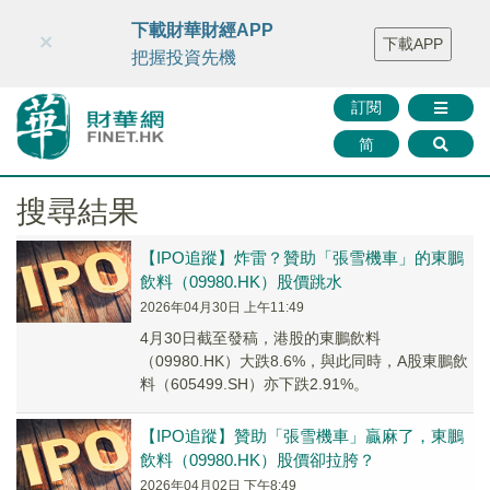
財華智庫網
FINTV
FINMETA
財華證券
媒體矩陣
下載財華財經APP
×
下載APP
智庫沙龍
聯絡我們
把握投資先機
訂閱
简
搜尋結果
【IPO追蹤】炸雷？贊助「張雪機車」的東鵬
飲料（09980.HK）股價跳水
2026年04月30日 上午11:49
4月30日截至發稿，港股的東鵬飲料
（09980.HK）大跌8.6%，與此同時，A股東鵬飲
料（605499.SH）亦下跌2.91%。
【IPO追蹤】贊助「張雪機車」贏麻了，東鵬
飲料（09980.HK）股價卻拉胯？
2026年04月02日 下午8:49