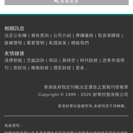
查看更多
相關訊息
法定公告欄
|
廣告查詢
|
公司介紹
|
專欄邀稿
|
投資者關係
|
版權聲明
|
重要聲明
|
私隱政策
|
聯絡我們
友情鏈接
清博智能
|
艾媒諮詢
|
和訊
|
新時空
|
時代財經
|
證券市場周
刊
|
壹財信
|
權衡財經
|
攬富財經
|
更多...
香港政府指定刊載法定通告之憲報刊登報章
Copyright © 1998 - 2026 財華控股有限公司
香港財華社版權所有,未經同意不得轉載。
免責聲明：