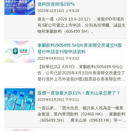
達科技首掛漲192%
2025年10月14日 上午9:28
過去一週（2025.10.6-10.12），港股IPO市場共
有3家公司遞交上市申請，分别為坦博爾、誠益生
物和東鵬飲料（605499.SH）。
東鵬飲料(605499.SH)向香港聯交所遞交H股
發行申請並刊發申請資料
2025年04月03日 下午4:02
【財華社訊】4月3日，東鵬飲料(605499.SH)公
告，公司已於2025年4月3日向香港聯交所遞交了
發行境外上市外資股(H股)股票並在香港聯交所主
板掛牌上市的申請，並於同日在香...
股價一度放量大跌11%！農夫山泉怎麽了？
2025年03月26日 下午3:11
一直以來，「賣水生意」被許多人視為是一條黃
金賽道，業内華潤飲料（02460.HK）、東鵬飲料
（605499.SH）、農夫山泉（09633.HK）等一些
公司的業績常年實現穩健增長。