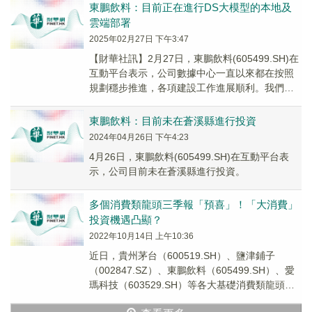
東鵬飲料：目前正在進行DS大模型的本地及
雲端部署
2025年02月27日 下午3:47
【財華社訊】2月27日，東鵬飲料(605499.SH)在
互動平台表示，公司數據中心一直以來都在按照
規劃穩步推進，各項建設工作進展順利。我們將
確保數據化建設中心的高效、安全運營，以...
東鵬飲料：目前未在蒼溪縣進行投資
2024年04月26日 下午4:23
4月26日，東鵬飲料(605499.SH)在互動平台表
示，公司目前未在蒼溪縣進行投資。
多個消費類龍頭三季報「預喜」！「大消費」
投資機遇凸顯？
2022年10月14日 上午10:36
近日，貴州茅台（600519.SH）、鹽津鋪子
（002847.SZ）、東鵬飲料（605499.SH）、愛
瑪科技（603529.SH）等各大基礎消費類龍頭相
繼披露三季度業績。從經營...