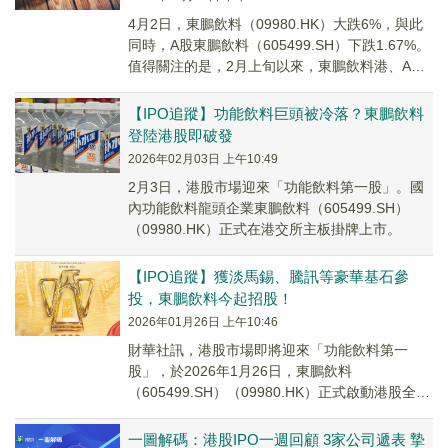
4月2日，東鵬飲料（09980.HK）大跌6%，與此
同時，A股東鵬飲料（605499.SH）下跌1.67%。
值得關注的是，2月上旬以來，東鵬飲料港、A兩
市的股價同步走弱，目前累計...
【IPO追蹤】功能飲料巨頭被冷落？東鵬飲料
登陸港股即破發
2026年02月03日 上午10:49
2月3日，港股市場迎來「功能飲料第一股」。國
內功能飲料龍頭企業東鵬飲料（605499.SH）
（09980.HK）正式在港交所主板掛牌上市。
【IPO追蹤】獲淡馬錫、騰訊等豪華基石參
投，東鵬飲料今起招股！
2026年01月26日 上午10:46
財華社訊，港股市場即將迎來「功能飲料第一
股」，於2026年1月26日，東鵬飲料
（605499.SH）（09980.HK）正式啟動港股全球
發售。募集資金擬主要
一圖解碼：港股IPO一週回顧 3家公司遞表 摯