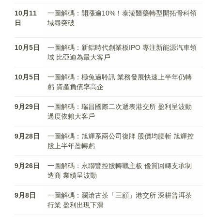
10月11
一圖解碼：開漲逾10%！泰淩醫藥轉型開拓骨科領
日
域尋突破
10月5日
一圖解碼：新鋁時代創業板IPO 專注新能源汽車領
域 比亞迪為最大客戶
10月5日
一圖解碼：極兔過聆訊 業務發展快速上半年仍轉
虧 資產負債率高企
9月29日
一圖解碼：瑞昌國際二次遞表港交所 盈利呈波動
過度依賴大客戶
9月28日
一圖解碼：旭輝系兩公司復牌 股價均腰斬 旭輝控
股上半年盈轉虧
9月26日
一圖解碼：永聯豐控股轉戰主板 優質回轉支承制
造商 業績呈波動
9月8日
一圖解碼：瀾滄古茶「三顧」港交所 深耕普洱茶
行業 盈利出現下滑