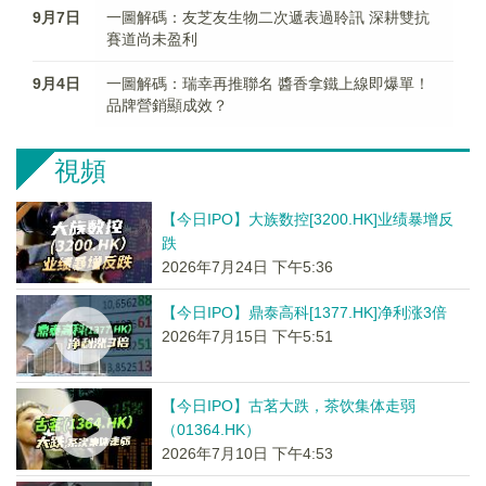
9月7日
一圖解碼：友芝友生物二次遞表過聆訊 深耕雙抗
賽道尚未盈利
9月4日
一圖解碼：瑞幸再推聯名 醬香拿鐵上線即爆單！
品牌營銷顯成效？
視頻
【今日IPO】大族数控[3200.HK]业绩暴增反
跌
2026年7月24日 下午5:36
【今日IPO】鼎泰高科[1377.HK]净利涨3倍
2026年7月15日 下午5:51
【今日IPO】古茗大跌，茶饮集体走弱
（01364.HK）
2026年7月10日 下午4:53