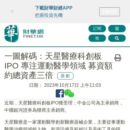
財華智庫網
FINTV
FINMETA
財華證券
媒體矩陣
下載財華財經APP
×
下載APP
智庫沙龍
聯絡我們
把握投資先機
訂閱
简
一圖解碼：天星醫療科創板
IPO 專注運動醫學領域 募資額
約總資產三倍
原創
日期：
2023年10月17日 上午11:03
近期，天星醫療科創板IPO獲受理；中金公司為主承銷商，
中國銀河證券為聯席主承銷商。
天星醫療是一家運動醫學創新醫療器械企業，主要從事運動
醫學治療領域植入物、有源設備及耗材以及手術工具的研