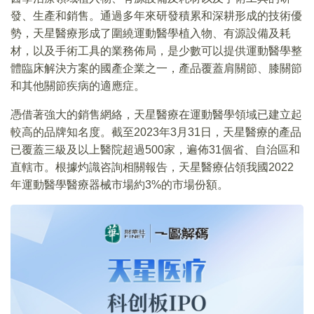
發、生產和銷售。通過多年來研發積累和深耕形成的技術優
勢，天星醫療形成了圍繞運動醫學植入物、有源設備及耗
材，以及手術工具的業務佈局，是少數可以提供運動醫學整
體臨床解決方案的國產企業之一，產品覆蓋肩關節、膝關節
和其他關節疾病的適應症。
憑借著強大的銷售網絡，天星醫療在運動醫學領域已建立起
較高的品牌知名度。截至2023年3月31日，天星醫療的產品
已覆蓋三級及以上醫院超過500家，遍佈31個省、自治區和
直轄市。根據灼識咨詢相關報告，天星醫療佔領我國2022
年運動醫學醫療器械市場約3%的市場份額。