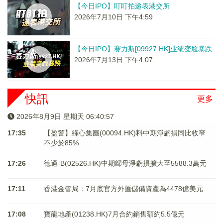
【今日IPO】盯盯拍递表港交所
2026年7月10日 下午4:59
【今日IPO】赛力斯[09927.HK]业绩变脸暴跌
2026年7月13日 下午4:07
快訊
更多
2026年8月9日 星期天 06:40:58
17:35
【盈警】綠心集團(00094.HK)料中期淨虧損同比收窄
不少於85%
17:26
德適-B(02526.HK)中期歸母淨虧損擴大至5588.3萬元
17:11
香港金管局：7月底官方外匯儲備資產為4478億美元
17:08
寶龍地產(01238.HK)7月合約銷售額約5.5億元