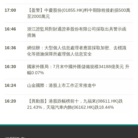
17:00
【盈警】中慶股份(01855.HK)料中期除稅後虧損500萬
至2000萬元
16:46
浙江證監局對財通證券股份有限公司採取出具警示函
措施
16:36
網信辦：大型個人信息處理者應當採取加密、去標識
化等措施保障所處理個人信息安全
16:30
國家外匯局：7月末中國外匯儲備規模34188億美元 升
幅0.07%
16:24
山金國際：港股上市工作正常推進中
16:20
【異動股】港股跌幅榜前十，九福來(08611.HK)跌
21.43%，天瑞汽車内飾(06162.HK)跌18.44%