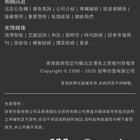
相關訊息
法定公告欄
|
廣告查詢
|
公司介紹
|
專欄邀稿
|
投資者關係
|
版權聲明
|
重要聲明
|
私隱政策
|
聯絡我們
友情鏈接
清博智能
|
艾媒諮詢
|
和訊
|
新時空
|
時代財經
|
證券市場周
刊
|
壹財信
|
權衡財經
|
攬富財經
|
更多...
香港政府指定刊載法定通告之憲報刊登報章
Copyright © 1998 - 2026 財華控股有限公司
香港財華社版權所有,未經同意不得轉載。
免責聲明：
財華控股有限公司及香港聯合交易所有限公司將盡力確保彼等所提供資料
之準確性及可靠性,但並不保證資料絕對無誤,資料如有錯漏而令閣下蒙受
損失,本公司概不負責。