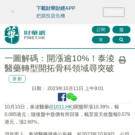
財華智庫網
FINTV
FINMETA
財華證券
媒體矩陣
下載財華財經APP
×
下載APP
智庫沙龍
聯絡我們
把握投資先機
訂閱
简
一圖解碼：開漲逾10%！泰淩
醫藥轉型開拓骨科領域尋突破
原創
日期：
2023年10月11日 上午9:01
10月10日，泰淩醫藥(
01011.HK
)開盤即漲10.39%，報
0.085港元；隨後盤中股價有所回落，截至當天收盤報0.079
港元，漲2.60%。
消息面上，泰淩醫藥發佈公告稱，於2023年10月9日，公司