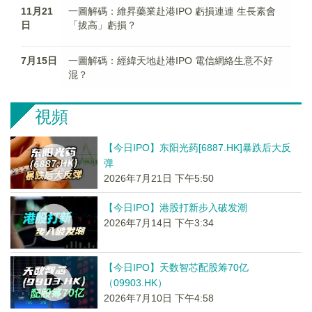
11月21
一圖解碼：維昇藥業赴港IPO 虧損連連 生長素會
日
「拔高」虧損？
7月15日
一圖解碼：經緯天地赴港IPO 電信網絡生意不好
混？
視頻
【今日IPO】东阳光药[6887.HK]暴跌后大反
弹
2026年7月21日 下午5:50
【今日IPO】港股打新步入破发潮
2026年7月14日 下午3:34
【今日IPO】天数智芯配股筹70亿
（09903.HK）
2026年7月10日 下午4:58