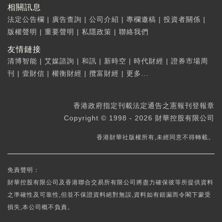
相關訊息
法定公告欄
|
廣告查詢
|
公司介紹
|
專欄邀稿
|
投資者關係
|
版權聲明
|
重要聲明
|
私隱政策
|
聯絡我們
友情鏈接
清博智能
|
艾媒諮詢
|
和訊
|
新時空
|
時代財經
|
證券市場周
刊
|
壹財信
|
權衡財經
|
攬富財經
|
更多...
香港政府指定刊載法定通告之憲報刊登報章
Copyright © 1998 - 2026 財華控股有限公司
香港財華社版權所有,未經同意不得轉載。
免責聲明：
財華控股有限公司及香港聯合交易所有限公司將盡力確保彼等所提供資料
之準確性及可靠性,但並不保證資料絕對無誤,資料如有錯漏而令閣下蒙受
損失,本公司概不負責。