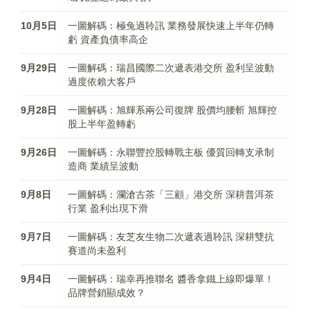
10月5日
一圖解碼：極兔過聆訊 業務發展快速上半年仍轉
虧 資產負債率高企
9月29日
一圖解碼：瑞昌國際二次遞表港交所 盈利呈波動
過度依賴大客戶
9月28日
一圖解碼：旭輝系兩公司復牌 股價均腰斬 旭輝控
股上半年盈轉虧
9月26日
一圖解碼：永聯豐控股轉戰主板 優質回轉支承制
造商 業績呈波動
9月8日
一圖解碼：瀾滄古茶「三顧」港交所 深耕普洱茶
行業 盈利出現下滑
9月7日
一圖解碼：友芝友生物二次遞表過聆訊 深耕雙抗
賽道尚未盈利
9月4日
一圖解碼：瑞幸再推聯名 醬香拿鐵上線即爆單！
品牌營銷顯成效？