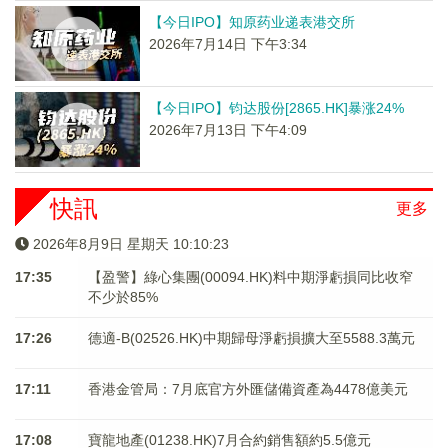
【今日IPO】知原药业递表港交所
2026年7月14日 下午3:34
【今日IPO】钧达股份[2865.HK]暴涨24%
2026年7月13日 下午4:09
快訊
更多
2026年8月9日 星期天 10:10:24
17:35
【盈警】綠心集團(00094.HK)料中期淨虧損同比收窄
不少於85%
17:26
德適-B(02526.HK)中期歸母淨虧損擴大至5588.3萬元
17:11
香港金管局：7月底官方外匯儲備資產為4478億美元
17:08
寶龍地產(01238.HK)7月合約銷售額約5.5億元