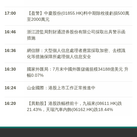
17:00
【盈警】中慶股份(01855.HK)料中期除稅後虧損500萬
至2000萬元
16:46
浙江證監局對財通證券股份有限公司採取出具警示函
措施
16:36
網信辦：大型個人信息處理者應當採取加密、去標識
化等措施保障所處理個人信息安全
16:30
國家外匯局：7月末中國外匯儲備規模34188億美元 升
幅0.07%
16:24
山金國際：港股上市工作正常推進中
16:20
【異動股】港股跌幅榜前十，九福來(08611.HK)跌
21.43%，天瑞汽車内飾(06162.HK)跌18.44%