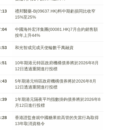
7:13
禮邦醫藥-B(09637.HK)料中期虧損同比收窄
15%至25%
7:04
中國海外宏洋集團(00081.HK)7月合約銷售額
按年上升44%
6:53
和光智成完成天使輪數千萬融資
6:51
10年期港元特區政府機構債券將於2026年8月
12日透過重開進行投標
6:43
5年期港元特區政府機構債券將於2026年8月
12日透過重開進行投標
6:39
1年期港元隔夜平均指數掛鉤債券將於2026年8
月12日進行投標
6:28
香港證監會就中國糖果前高管的失當行為取得
13年取消資格令