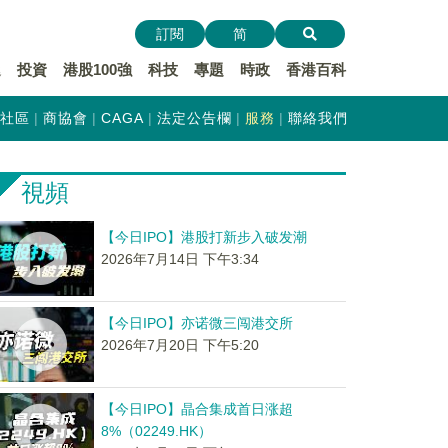
訂閱
简
遞
投資
港股100強
科技
專題
時政
香港百科
社區
商協會
CAGA
法定公告欄
服務
聯絡我們
視頻
【今日IPO】港股打新步入破发潮
2026年7月14日 下午3:34
【今日IPO】亦诺微三闯港交所
2026年7月20日 下午5:20
【今日IPO】晶合集成首日涨超
8%（02249.HK）