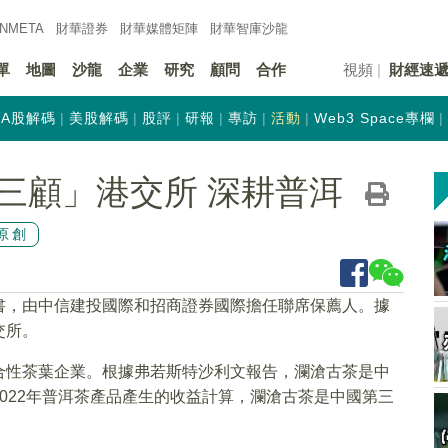
INMETA
財華證券
財華
媒體矩陣
財華
智庫沙龍
單
地圖
沙龍
企業
研究
顧問
合作
視頻
財經速
A股解碼
美股解碼
股評
研報
專訪
活動
Web3 Space專欄
三顧」港交所 深耕普洱
原創
書，由中信建投國際和招商證券國際擔任聯席保薦人。據
交所。
合性茶葉企業。根據弗若斯特沙利文報告，瀾滄古茶是中
022年普洱茶產品產生的收益計算，瀾滄古茶是中國第三