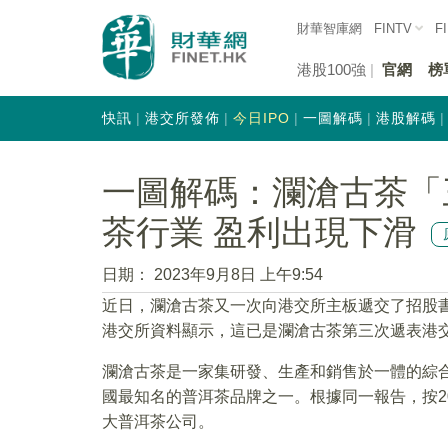
財華智庫網
FINTV
F
港股100強
官網
榜
快訊
港交所發佈
今日IPO
一圖解碼
港股解碼
一圖解碼：瀾滄古茶「
茶行業 盈利出現下滑
日期：
2023年9月8日 上午9:54
近日，瀾滄古茶又一次向港交所主板遞交了招股
港交所資料顯示，這已是瀾滄古茶第三次遞表港
瀾滄古茶是一家集研發、生產和銷售於一體的綜
國最知名的普洱茶品牌之一。根據同一報告，按2
大普洱茶公司。