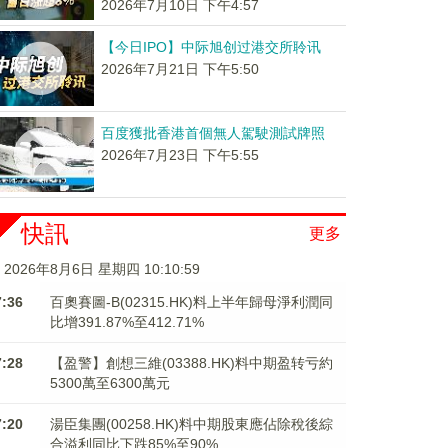
2026年7月10日 下午4:57
【今日IPO】中际旭创过港交所聆讯
2026年7月21日 下午5:50
百度獲批香港首個無人駕駛測試牌照
2026年7月23日 下午5:55
快訊
更多
2026年8月6日 星期四 10:11:00
7:36
百奧賽圖-B(02315.HK)料上半年歸母淨利潤同
比增391.87%至412.71%
7:28
【盈警】創想三維(03388.HK)料中期盈转亏約
5300萬至6300萬元
7:20
湯臣集團(00258.HK)料中期股東應佔除稅後綜
合溢利同比下跌85%至90%