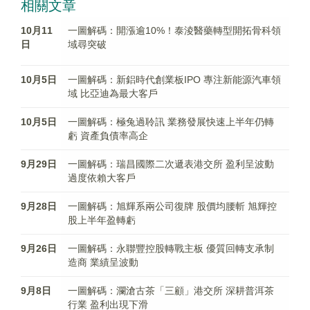
相關文章
10月11
一圖解碼：開漲逾10%！泰淩醫藥轉型開拓骨科領
日
域尋突破
10月5日
一圖解碼：新鋁時代創業板IPO 專注新能源汽車領
域 比亞迪為最大客戶
10月5日
一圖解碼：極兔過聆訊 業務發展快速上半年仍轉
虧 資產負債率高企
9月29日
一圖解碼：瑞昌國際二次遞表港交所 盈利呈波動
過度依賴大客戶
9月28日
一圖解碼：旭輝系兩公司復牌 股價均腰斬 旭輝控
股上半年盈轉虧
9月26日
一圖解碼：永聯豐控股轉戰主板 優質回轉支承制
造商 業績呈波動
9月8日
一圖解碼：瀾滄古茶「三顧」港交所 深耕普洱茶
行業 盈利出現下滑