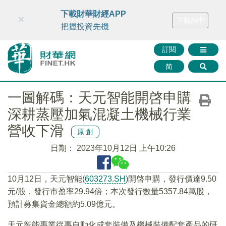
財華智庫網
FINTV
FINMETA
財華證券
媒體矩陣
下載財華財經APP
×
下載APP
智庫沙龍
聯絡我們
把握投資先機
訂閱
简
一圖解碼：天元智能開啓申購
深耕蒸壓加氣混凝土機械行業
營收下滑
原創
日期：
2023年10月12日 上午10:26
10月12日，天元智能(
603273.SH
)開啓申購，發行價達9.50
元/股，發行市盈率29.94倍；本次發行數量5357.84萬股，
預計募集資金總額約5.09億元。
天元智能專業從事自動化成套裝備及機械裝備配套產品的研