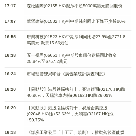
17:17
森松國際(02155.HK)擬斥不超5000萬港元購回股份
17:07
華營建築(01582.HK)料中期純利同比下降不少於90%
16:55
珩灣科技(01523.HK)中期淨利同比增27.9%至2771.8
萬美元 派息15.66港仙
16:38
五一視界(06651.HK)中期股東應佔虧損同比收窄
25.84%至6757.2萬元
16:24
市場監管總局印發《廣告業統計調查制度》
16:20
【異動股】港股跌幅榜前十，賽迪顧問(02176.HK)跌
40.96%，天瑞汽車内飾(06162.HK)跌26.09%
16:20
【異動股】港股漲幅榜前十，易居企業控股
(02048.HK)漲+52.63%，天潤雲(02167.HK)漲
+50.75%
16:18
《煤炭工業發展「十五五」規劃》：推動落後產能煤