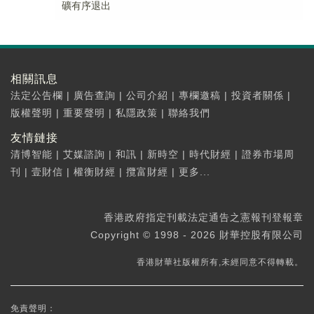
礦有序退出
相關訊息
法定公告欄
|
廣告查詢
|
公司介紹
|
專欄邀稿
|
投資者關係
|
版權聲明
|
重要聲明
|
私隱政策
|
聯絡我們
友情鏈接
清博智能
|
艾媒諮詢
|
和訊
|
新時空
|
時代財經
|
證券市場周
刊
|
壹財信
|
權衡財經
|
攬富財經
|
更多...
香港政府指定刊載法定通告之憲報刊登報章
Copyright © 1998 - 2026 財華控股有限公司
香港財華社版權所有,未經同意不得轉載。
免責聲明：