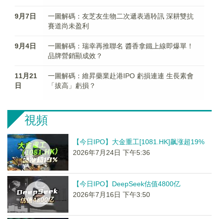
9月7日
一圖解碼：友芝友生物二次遞表過聆訊 深耕雙抗
賽道尚未盈利
9月4日
一圖解碼：瑞幸再推聯名 醬香拿鐵上線即爆單！
品牌營銷顯成效？
11月21
一圖解碼：維昇藥業赴港IPO 虧損連連 生長素會
日
「拔高」虧損？
視頻
【今日IPO】大金重工[1081.HK]飙涨超19%
2026年7月24日 下午5:36
【今日IPO】DeepSeek估值4800亿
2026年7月16日 下午3:50