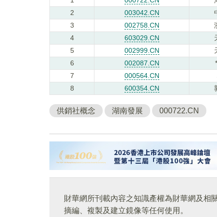
2
003042.CN
3
002758.CN
4
603029.CN
5
002999.CN
6
002087.CN
7
000564.CN
8
600354.CN
供銷社概念
湖南發展
000722.CN
財華網所刊載內容之知識產權為財華網及相
摘編、複製及建立鏡像等任何使用。