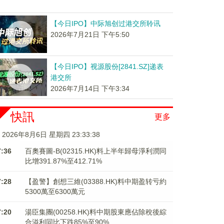
【今日IPO】中际旭创过港交所聆讯
2026年7月21日 下午5:50
【今日IPO】视源股份[2841.SZ]递表
港交所
2026年7月14日 下午3:34
快訊
更多
2026年8月6日 星期四 23:33:38
7:36
百奧賽圖-B(02315.HK)料上半年歸母淨利潤同
比增391.87%至412.71%
7:28
【盈警】創想三維(03388.HK)料中期盈转亏約
5300萬至6300萬元
7:20
湯臣集團(00258.HK)料中期股東應佔除稅後綜
合溢利同比下跌85%至90%