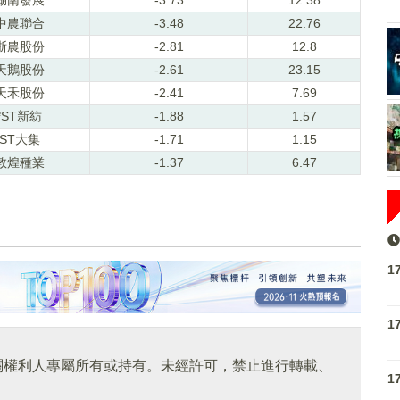
中農聯合
-3.48
22.76
浙農股份
-2.81
12.8
天鵝股份
-2.61
23.15
天禾股份
-2.41
7.69
*ST新紡
-1.88
1.57
ST大集
-1.71
1.15
敦煌種業
-1.37
6.47
1
1
關權利人專屬所有或持有。未經許可，禁止進行轉載、
1