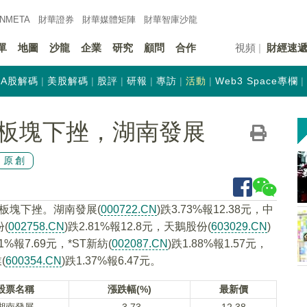
INMETA
財華證券
財華
媒體矩陣
財華
智庫沙龍
單
地圖
沙龍
企業
研究
顧問
合作
視頻
財經速
A股解碼
美股解碼
股評
研報
專訪
活動
Web3 Space專欄
板塊下挫，湖南發展
原創
念板塊下挫。湖南發展(
000722.CN
)跌3.73%報12.38元，中
份(
002758.CN
)跌2.81%報12.8元，天鵝股份(
603029.CN
)
41%報7.69元，*ST新紡(
002087.CN
)跌1.88%報1.57元，
(
600354.CN
)跌1.37%報6.47元。
股票名稱
漲跌幅(%)
最新價
湖南發展
-3.73
12.38