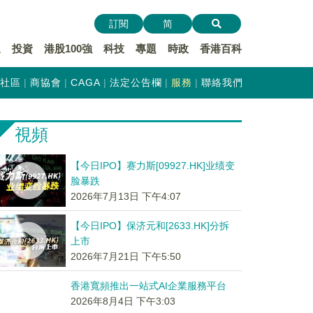
訂閱
简
遞
投資
港股100強
科技
專題
時政
香港百科
社區
商協會
CAGA
法定公告欄
服務
聯絡我們
視頻
【今日IPO】赛力斯[09927.HK]业绩变
脸暴跌
2026年7月13日 下午4:07
【今日IPO】保济元和[2633.HK]分拆
上市
2026年7月21日 下午5:50
香港寬頻推出一站式AI企業服務平台
2026年8月4日 下午3:03