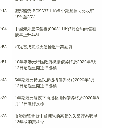
7:13
禮邦醫藥-B(09637.HK)料中期虧損同比收窄
15%至25%
7:04
中國海外宏洋集團(00081.HK)7月合約銷售額
按年上升44%
6:53
和光智成完成天使輪數千萬融資
6:51
10年期港元特區政府機構債券將於2026年8月
12日透過重開進行投標
6:43
5年期港元特區政府機構債券將於2026年8月
12日透過重開進行投標
6:39
1年期港元隔夜平均指數掛鉤債券將於2026年8
月12日進行投標
6:28
香港證監會就中國糖果前高管的失當行為取得
13年取消資格令