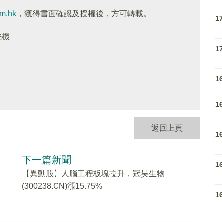
om.hk
，獲得書面確認及授權後，方可轉載。
1
先機
1
1
1
返回上頁
1
下一篇新聞
1
【異動股】人腦工程板塊拉升，冠昊生物
(300238.CN)漲15.75%
1