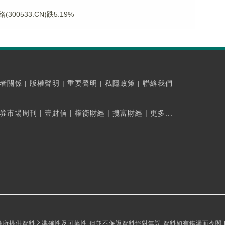
0533.CN)跌5.19%
者關係
|
版權聲明
|
重要聲明
|
私隱政策
|
聯絡我們
券市場周刊
|
壹財信
|
權衡財經
|
攬富財經
|
更多...
所提供資料之準確性及可靠性,但並不保證資料絕對無誤,資料如有錯漏而令閣