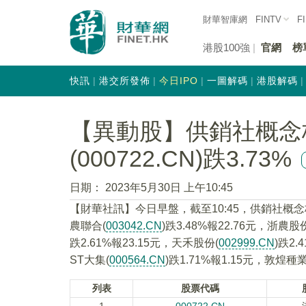
財華智庫網
FINTV
F
港股100強
官網
榜
快訊
港交所發佈
今日IPO
一圖解碼
港股解碼
【異動股】供銷社概念
(000722.CN)跌3.73%
日期：
2023年5月30日 上午10:45
【財華社訊】今日早盤，截至10:45，供銷社概
農聯合(
003042.CN
)跌3.48%報22.76元，浙農股
跌2.61%報23.15元，天禾股份(
002999.CN
)跌2.
ST大集(
000564.CN
)跌1.71%報1.15元，敦煌種業
列表
股票代碼
1
000722.CN