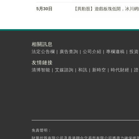
5月30日
【異動股】遊戲板塊低開，冰川網絡(30
相關訊息
法定公告欄
|
廣告查詢
|
公司介紹
|
專欄邀稿
|
投資
友情鏈接
清博智能
|
艾媒諮詢
|
和訊
|
新時空
|
時代財經
|
證
免責聲明：
財華控股有限公司及香港聯合交易所有限公司將盡力確保彼等