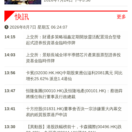
2026年7月24日 下午5:36
快訊
更多
2026年8月7日 星期五 06:24:07
14:15
上交所：財通多策略福鑫定期開放靈活配置混合型發
起式證券投資基金臨時停牌
14:03
上交所：景順長城全球半導體芯片產業股票型證券投
資基金臨時停牌
13:56
卡賓(02030.HK.HK)中期股東應佔溢利2081萬元 同比
增长25.62% 派息1.4港仙
13:47
恒隆集團(00010.HK)及恒隆地產(00101.HK)：蔡德粦
將獲任執行董事及行政總裁
13:41
十方控股(01831.HK)董事會否決一宗涉嫌重大內幕交
易的紙質股票過戶申請
13:30
【異動股】港股跌幅榜前十，卡森國際(00496.HK)跌