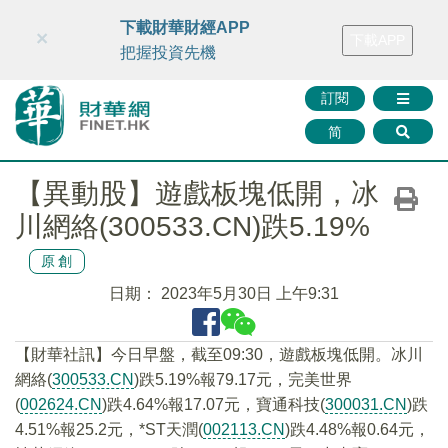
財華智庫網
FINTV
FINMETA
財華證券
媒體矩陣
下載財華財經APP
×
下載APP
智庫沙龍
聯絡我們
把握投資先機
訂閱
简
【異動股】遊戲板塊低開，冰
川網絡(300533.CN)跌5.19%
原創
日期：
2023年5月30日 上午9:31
【財華社訊】今日早盤，截至09:30，遊戲板塊低開。冰川
網絡(
300533.CN
)跌5.19%報79.17元，完美世界
(
002624.CN
)跌4.64%報17.07元，寶通科技(
300031.CN
)跌
4.51%報25.2元，*ST天潤(
002113.CN
)跌4.48%報0.64元，