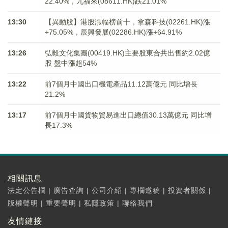
22.40%，九福來(08611.HK)跌21.01%
13:30
【異動股】港股漲幅榜前十，拿森科技(02261.HK)漲
+75.05%，辰興發展(02286.HK)漲+64.91%
13:26
弘毅文化集團(00419.HK)主要股東合共出售約2.02億
股 盤中漲超54%
13:22
前7個月中國出口機電產品11.12萬億元 同比增長
21.2%
13:17
前7個月中國貨物貿易進出口總值30.13萬億元 同比增
長17.3%
相關訊息
法定公告欄
|
廣告查詢
|
公司介紹
|
專欄邀稿
|
投資者關係
|
版權聲明
|
重要聲明
|
私隱政策
|
聯絡我們
友情鏈接