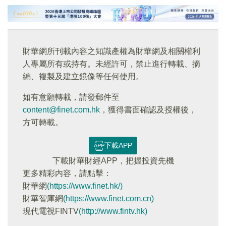
財華網所刊載內容之知識產權為財華網及相關權利
人專屬所有或持有。未經許可，禁止進行轉載、摘
編、複製及建立鏡像等任何使用。
如有意願轉載，請發郵件至
content@finet.com.hk
，獲得書面確認及授權後，
方可轉載。
下載APP
下載財華財經APP，把握投資先機
更多精彩内容，請點擊：
財華網
(https://www.finet.hk/)
財華智庫網
(https://www.finet.com.cn)
現代電視FINTV
(http://www.fintv.hk)