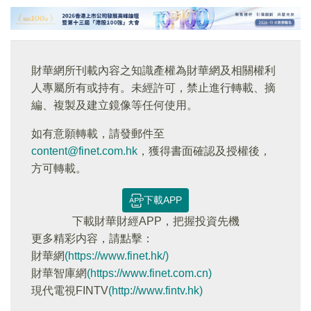
財華網所刊載內容之知識產權為財華網及相關權利
人專屬所有或持有。未經許可，禁止進行轉載、摘
編、複製及建立鏡像等任何使用。
如有意願轉載，請發郵件至
content@finet.com.hk
，獲得書面確認及授權後，
方可轉載。
下載APP
下載財華財經APP，把握投資先機
更多精彩内容，請點擊：
財華網
(https://www.finet.hk/)
財華智庫網
(https://www.finet.com.cn)
現代電視FINTV
(http://www.fintv.hk)