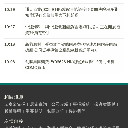
10:39
通天酒業(00389.HK)就配售協議接獲展開法院程序通
知 對現有業務無重大不利影響
10:27
中遠海科：與中遠海運國際(香港)有限公司正在開展增
資對價的支付
10:16
新萊應材：受益於半導體國產替代提速及國內晶圓廠
擴產 公司泛半導體全產品線新簽訂單向好
10:06
創勝集團醫藥-B(06628.HK)涨超6% 擬1.9億元出售
CDMO資產
相關訊息
法定公告欄
|
廣告查詢
|
公司介紹
|
專欄邀稿
|
投資者關係
|
版權聲明
|
重要聲明
|
私隱政策
|
聯絡我們
友情鏈接