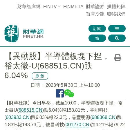
財華智庫網
FINTV
FINMETA
財華證券
媒體矩陣
智庫沙龍
聯絡我們
訂閱
简
【異動股】半導體板塊下挫，
裕太微-U(688515.CN)跌
6.04%
原創
日期：
2023年5月30日 上午10:00
【財華社訊】今日早盤，截至10:00，半導體板塊下挫。裕
太微U(
688515.CN
)跌6.04%報158.81元，睿能科技
(
603933.CN
)跌6.03%報22.3元，晶豐明源(
688368.CN
)跌
4.83%報143.73元，铖昌科技(
001270.CN
)跌4.21%報79.22