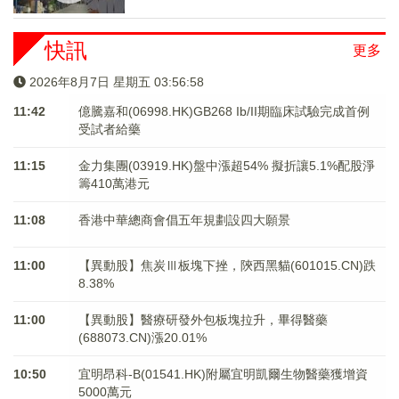
快訊
更多
2026年8月7日 星期五 03:56:58
11:42
億騰嘉和(06998.HK)GB268 Ib/II期臨床試驗完成首例
受試者給藥
11:15
金力集團(03919.HK)盤中漲超54% 擬折讓5.1%配股淨
籌410萬港元
11:08
香港中華總商會倡五年規劃設四大願景
11:00
【異動股】焦炭Ⅲ板塊下挫，陝西黑貓(601015.CN)跌
8.38%
11:00
【異動股】醫療研發外包板塊拉升，畢得醫藥
(688073.CN)漲20.01%
10:50
宜明昂科-B(01541.HK)附屬宜明凱爾生物醫藥獲增資
5000萬元