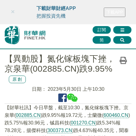
財華智庫網
FINTV
FINMETA
財華證券
媒體矩陣
下載財華財經APP
×
下載APP
智庫沙龍
聯絡我們
把握投資先機
訂閱
简
【異動股】氮化镓板塊下挫，
京泉華(002885.CN)跌9.95%
原創
日期：
2023年5月30日 上午10:30
【財華社訊】今日早盤，截至10:30，氮化镓板塊下挫。京
泉華(
002885.CN
)跌9.95%報19.72元，士蘭微(
600460.CN
)
跌5.75%報30.96元，铖昌科技(
001270.CN
)跌5.34%報
78.28元，揚傑科技(
300373.CN
)跌4.63%報40.35元，聞泰