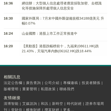
16:36
網信辦：大型個人信息處理者應當採取加密、去標識
化等措施保障所處理個人信息安全
16:30
國家外匯局：7月末中國外匯儲備規模34188億美元 升
幅0.07%
16:24
山金國際：港股上市工作正常推進中
16:20
【異動股】港股跌幅榜前十，九福來(08611.HK)跌
21.43%，天瑞汽車内飾(06162.HK)跌18.44%
相關訊息
法定公告欄
|
廣告查詢
|
公司介紹
|
專欄邀稿
|
投資者關係
|
版權聲明
|
重要聲明
|
私隱政策
|
聯絡我們
友情鏈接
清博智能
|
艾媒諮詢
|
和訊
|
新時空
|
時代財經
|
證券市場周
刊
|
壹財信
|
權衡財經
|
攬富財經
|
更多...