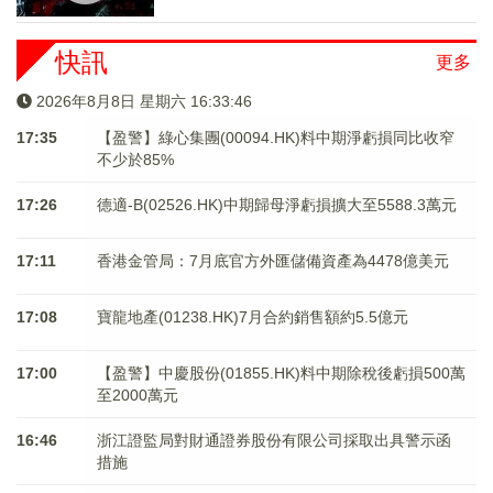
快訊
更多
2026年8月8日 星期六 16:33:47
17:35
【盈警】綠心集團(00094.HK)料中期淨虧損同比收窄
不少於85%
17:26
德適-B(02526.HK)中期歸母淨虧損擴大至5588.3萬元
17:11
香港金管局：7月底官方外匯儲備資產為4478億美元
17:08
寶龍地產(01238.HK)7月合約銷售額約5.5億元
17:00
【盈警】中慶股份(01855.HK)料中期除稅後虧損500萬
至2000萬元
16:46
浙江證監局對財通證券股份有限公司採取出具警示函
措施