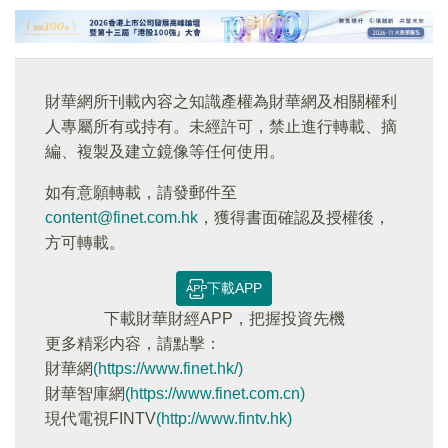
財華網所刊載內容之知識產權為財華網及相關權利
人專屬所有或持有。未經許可，禁止進行轉載、摘
編、複製及建立鏡像等任何使用。
如有意願轉載，請發郵件至
content@finet.com.hk
，獲得書面確認及授權後，
方可轉載。
下載APP
下載財華財經APP，把握投資先機
更多精彩内容，請點擊：
財華網
(https://www.finet.hk/)
財華智庫網
(https://www.finet.com.cn)
現代電視FINTV
(http://www.fintv.hk)