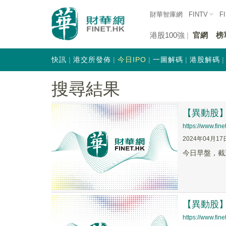
財華智庫網
FINTV
F
港股100強
官網
榜
快訊
港交所發佈
今日IPO
一圖解碼
港股解碼
搜尋結果
【異動股】S
https://www.fi
2024年04月17
今日早盤，截至09
【異動股】供
https://www.fi