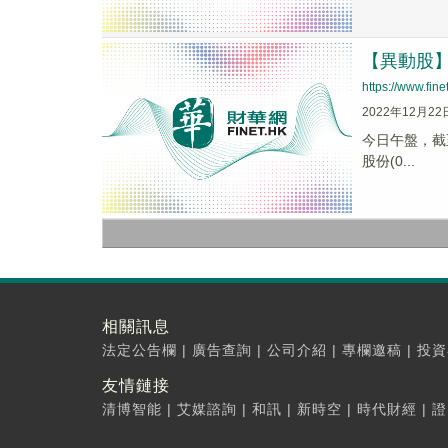
【異動股】供
https://www.fi
2022年12月22
今日午盤，截至1
股份(0...
相關訊息
法定公告欄
|
廣告查詢
|
公司介紹
|
專欄邀稿
|
投資
友情鏈接
清博智能
|
艾媒諮詢
|
和訊
|
新時空
|
時代財經
|
證