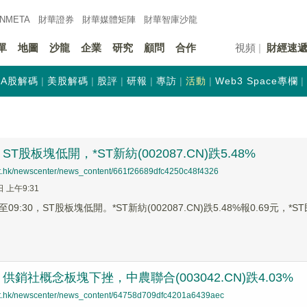
INMETA
財華證券
財華
媒體矩陣
財華
智庫沙龍
單
地圖
沙龍
企業
研究
顧問
合作
視頻
財經速
A股解碼
美股解碼
股評
研報
專訪
活動
Web3 Space專欄
T股板塊低開，*ST新紡(002087.CN)跌5.48%
net.hk/newscenter/news_content/661f26689dfc4250c48f4326
日 上午9:31
:30，ST股板塊低開。*ST新紡(002087.CN)跌5.48%報0.69元，*ST民控(
銷社概念板塊下挫，中農聯合(003042.CN)跌4.03%
net.hk/newscenter/news_content/64758d709dfc4201a6439aec