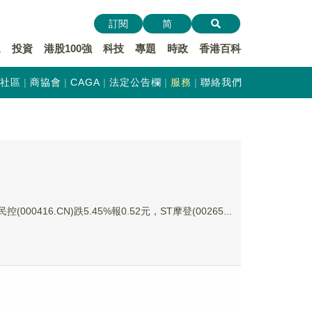
訂閱
简
遞
投資
港股100強
科技
專題
時政
香港百科
社區
商協會
CAGA
法定公告欄
服務
聯絡我們
000416.CN)跌5.45%報0.52元，ST摩登(00265...