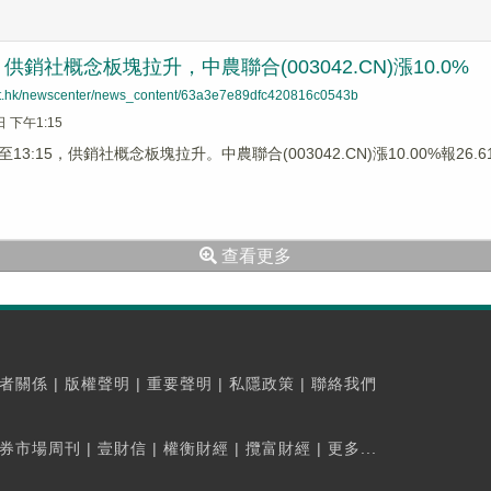
銷社概念板塊拉升，中農聯合(003042.CN)漲10.0%
net.hk/newscenter/news_content/63a3e7e89dfc420816c0543b
日 下午1:15
3:15，供銷社概念板塊拉升。中農聯合(003042.CN)漲10.00%報26.61元
查看更多
者關係
|
版權聲明
|
重要聲明
|
私隱政策
|
聯絡我們
券市場周刊
|
壹財信
|
權衡財經
|
攬富財經
|
更多...