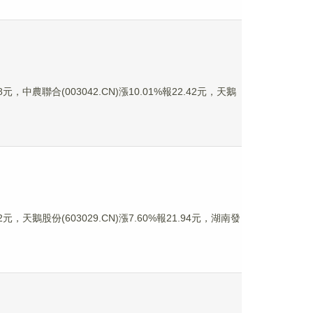
，中農聯合(003042.CN)漲10.01%報22.42元，天鵝
元，天鵝股份(603029.CN)漲7.60%報21.94元，湖南發