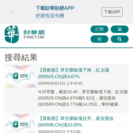
財華智庫網
FINTV
FINMETA
財華證券
媒體矩陣
下載財華財經APP
×
下載APP
智庫沙龍
聯絡我們
把握投資先機
訂閱
简
搜尋結果
【異動股】草甘膦板塊下挫，紅太陽
(000525.CN)跌4.67%
2026年04月13日 上午10:45
今日早盤，截至10:45，草甘膦板塊下挫。紅太陽
(000525.CN)跌4.67%報5.92元，廣信股份
(603599.CN)跌3.77%報14.29元，華邦健康
(002004....
【異動股】草甘膦板塊拉升，新安股份
(600596.CN)漲10.05%
2026年04月07日 下午2:00