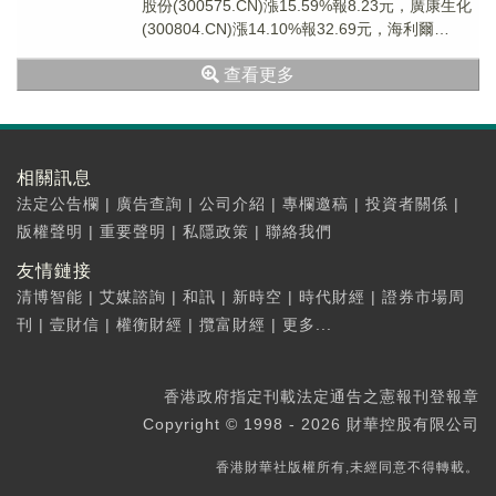
股份(300575.CN)漲15.59%報8.23元，廣康生化
(300804.CN)漲14.10%報32.69元，海利爾
(6036...
查看更多
相關訊息
法定公告欄
|
廣告查詢
|
公司介紹
|
專欄邀稿
|
投資者關係
|
版權聲明
|
重要聲明
|
私隱政策
|
聯絡我們
友情鏈接
清博智能
|
艾媒諮詢
|
和訊
|
新時空
|
時代財經
|
證券市場周
刊
|
壹財信
|
權衡財經
|
攬富財經
|
更多...
香港政府指定刊載法定通告之憲報刊登報章
Copyright © 1998 - 2026 財華控股有限公司
香港財華社版權所有,未經同意不得轉載。