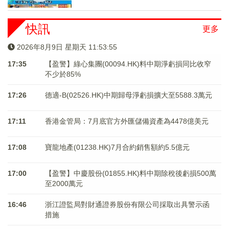
快訊
更多
2026年8月9日 星期天 11:53:55
17:35
【盈警】綠心集團(00094.HK)料中期淨虧損同比收窄
不少於85%
17:26
德適-B(02526.HK)中期歸母淨虧損擴大至5588.3萬元
17:11
香港金管局：7月底官方外匯儲備資產為4478億美元
17:08
寶龍地產(01238.HK)7月合約銷售額約5.5億元
17:00
【盈警】中慶股份(01855.HK)料中期除稅後虧損500萬
至2000萬元
16:46
浙江證監局對財通證券股份有限公司採取出具警示函
措施