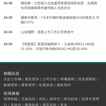
16:36
網信辦：大型個人信息處理者應當採取加密、去標識
化等措施保障所處理個人信息安全
16:30
國家外匯局：7月末中國外匯儲備規模34188億美元 升
幅0.07%
16:24
山金國際：港股上市工作正常推進中
16:20
【異動股】港股跌幅榜前十，九福來(08611.HK)跌
21.43%，天瑞汽車内飾(06162.HK)跌18.44%
相關訊息
法定公告欄
|
廣告查詢
|
公司介紹
|
專欄邀稿
|
投資者關係
|
版權聲明
|
重要聲明
|
私隱政策
|
聯絡我們
友情鏈接
清博智能
|
艾媒諮詢
|
和訊
|
新時空
|
時代財經
|
證券市場周
刊
|
壹財信
|
權衡財經
|
攬富財經
|
更多...