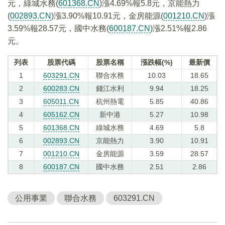
元，綠城水務(
601368.CN
)漲4.69%報5.8元，京能熱力
(
002893.CN
)漲3.90%報10.91元，金房能源(
001210.CN
)漲
3.59%報28.57元，國中水務(
600187.CN
)漲2.51%報2.86
元。
列表
股票代碼
股票名稱
漲跌幅(%)
最新價
1
603291.CN
聯合水務
10.03
18.65
2
600283.CN
錢江水利
9.94
18.25
3
605011.CN
杭州熱電
5.85
40.86
4
605162.CN
新中港
5.27
10.98
5
601368.CN
綠城水務
4.69
5.8
6
002893.CN
京能熱力
3.90
10.91
7
001210.CN
金房能源
3.59
28.57
8
600187.CN
國中水務
2.51
2.86
公用事業
聯合水務
603291.CN