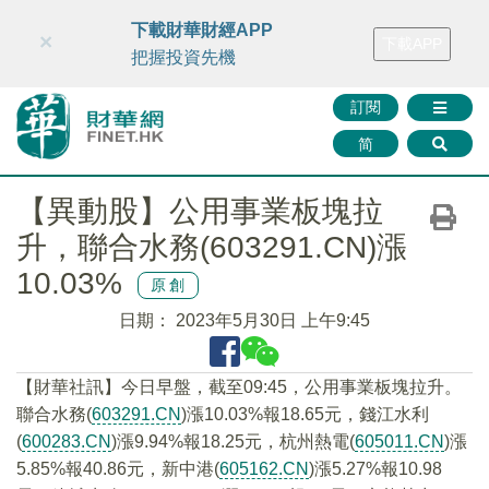
財華智庫網
FINTV
FINMETA
財華證券
媒體矩陣
下載財華財經APP
×
下載APP
智庫沙龍
聯絡我們
把握投資先機
訂閱
简
【異動股】公用事業板塊拉
升，聯合水務(603291.CN)漲
10.03%
原創
日期：
2023年5月30日 上午9:45
【財華社訊】今日早盤，截至09:45，公用事業板塊拉升。
聯合水務(
603291.CN
)漲10.03%報18.65元，錢江水利
(
600283.CN
)漲9.94%報18.25元，杭州熱電(
605011.CN
)漲
5.85%報40.86元，新中港(
605162.CN
)漲5.27%報10.98