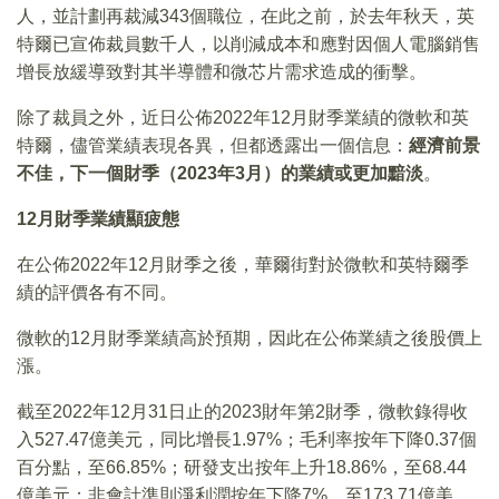
人，並計劃再裁減343個職位，在此之前，於去年秋天，英
特爾已宣佈裁員數千人，以削減成本和應對因個人電腦銷售
增長放緩導致對其半導體和微芯片需求造成的衝擊。
除了裁員之外，近日公佈2022年12月財季業績的微軟和英
特爾，儘管業績表現各異，但都透露出一個信息：
經濟前景
不佳，下一個財季（2023年3月）的業績或更加黯淡
。
12
月財季業績顯疲態
在公佈2022年12月財季之後，華爾街對於微軟和英特爾季
績的評價各有不同。
微軟的12月財季業績高於預期，因此在公佈業績之後股價上
漲。
截至2022年12月31日止的2023財年第2財季，微軟錄得收
入527.47億美元，同比增長1.97%；毛利率按年下降0.37個
百分點，至66.85%；研發支出按年上升18.86%，至68.44
億美元；非會計準則淨利潤按年下降7%，至173.71億美