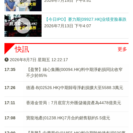
2026年7月15日 下午5:51
【今日IPO】赛力斯[09927.HK]业绩变脸暴跌
2026年7月13日 下午4:07
快訊
更多
2026年8月7日 星期五 12:22:18
17:35
【盈警】綠心集團(00094.HK)料中期淨虧損同比收窄
不少於85%
17:26
德適-B(02526.HK)中期歸母淨虧損擴大至5588.3萬元
17:11
香港金管局：7月底官方外匯儲備資產為4478億美元
17:08
寶龍地產(01238.HK)7月合約銷售額約5.5億元