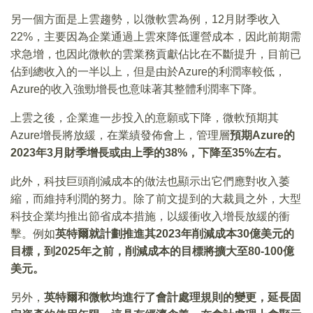
另一個方面是上雲趨勢，以微軟雲為例，12月財季收入
22%，主要因為企業通過上雲來降低運營成本，因此前期需
求急增，也因此微軟的雲業務貢獻佔比在不斷提升，目前已
佔到總收入的一半以上，但是由於Azure的利潤率較低，
Azure的收入強勁增長也意味著其整體利潤率下降。
上雲之後，企業進一步投入的意願或下降，微軟預期其
Azure增長將放緩，在業績發佈會上，管理層
預期Azure的
2023年3月財季增長或由上季的38%，下降至35%左右。
此外，科技巨頭削減成本的做法也顯示出它們應對收入萎
縮，而維持利潤的努力。除了前文提到的大裁員之外，大型
科技企業均推出節省成本措施，以緩衝收入增長放緩的衝
擊。例如
英特爾就計劃推進其2023年削減成本30億美元的
目標，到2025年之前，削減成本的目標將擴大至80-100億
美元。
另外，
英特爾和微軟均進行了會計處理規則的變更，延長固