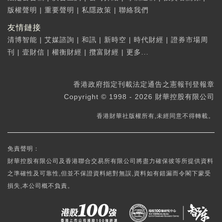
版權聲明
|
重要聲明
|
私隱政策
|
聯絡我們
友情鏈接
清博智能
|
艾媒諮詢
|
和訊
|
新時空
|
時代財經
|
證券市場周
刊
|
壹財信
|
權衡財經
|
攬富財經
|
更多...
香港政府指定刊載法定通告之憲報刊登報章
Copyright © 1998 - 2026 財華控股有限公司
香港財華社版權所有,未經同意不得轉載。
免責聲明：
財華控股有限公司及香港聯合交易所有限公司將盡力確保彼等所提供資料
之準確性及可靠性,但並不保證資料絕對無誤,資料如有錯漏而令閣下蒙受
損失,本公司概不負責。