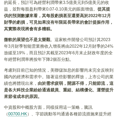
的延長，預計可為經營利潤帶來3.5億美元到5億美元的收
益，並對每股盈利帶來0.07-0.10美元的賬面增值。
從其提
供的預測數據來看，其每股虧損甚至還要高於2022年12月
財季的虧損，可見如果沒有年限延長帶來的會計提振作用，
其實際表現將會有多糟糕。
微軟的展望也不是太樂觀
。這家軟件開發公司預計其2023
年3月財季智能雲業務收入增長將由2022年12月財季的24%
放緩至19%，而且預計其截至2023年6月末止財政年度的全
年經營利潤率將按年下降2個百分點。
考慮到目前已知的情況，美聯儲加息的影響尚未完全反映到
國内的經濟和需求中。隨著這些影響的釋放，上市公司的業
績也將體現出來，
由於需求疲弱，開源不得，只能節流，這
是各大科技企業紛紛通過裁員、重組、結構優化、運營提升
來節省成本的原因。
中資股和中概股方面，同樣採用這一策略，騰訊
（
00700.HK
）、字節跳動等均通過各種節流措施來提升經