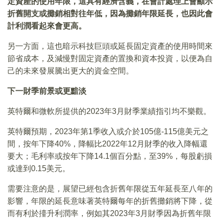
定資產的使用年限，這具有經濟含義，在會計處理上會顯示
折舊開支或攤銷相對往年低，因為攤銷年限延長，也因此會
計利潤看起來會更高。
另一方面，這也暗示科技巨頭或延長固定資產的使用時間來
節省成本，及減慢對固定資產的置換和資本投資，以便為自
己的未來發展騰出更大的資金空間。
下一財季前景或更黯淡
英特爾和微軟所提供的2023年3月財季業績指引均不樂觀。
英特爾預期，2023年第1季收入或介於105億-115億美元之
間，按年下降40%，降幅比2022年12月財季的收入降幅還
要大；毛利率或按年下降14.1個百分點，至39%，每股虧損
或達到0.15美元。
需要注意的是，展望已經包含折舊年限從五年延長至八年的
影響，年限的延長意味著英特爾每年的折舊攤銷將下降，從
而有利於擡升利潤率，例如其2023年3月財季因為折舊年限