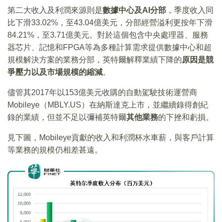
第二大收入及利潤來源則是
數據中心及AI分部
，季度收入同
比下滑33.02%，至43.04億美元，分部經營溢利更按年下滑
84.21%，至3.71億美元。對於這個包含中央處理器、服務
器芯片、記憶和FPGA等為多種計算需求提供數據中心和超
規模解決方案的業務分部，英特爾解釋業績下降的
原因是競
爭壓力以及市場規模的縮減
。
儘管其2017年以153億美元收購的自動駕駛技術運營商
Mobileye（MBLY.US）在納斯達克上市，並繼續錄得創紀
錄的業績，但並不足以彌補英特爾
其他業務
的下挫和虧損。
見下圖，Mobileye貢獻的收入和利潤杯水車薪，與客戶計算
等業務的規模仍相差甚遠。