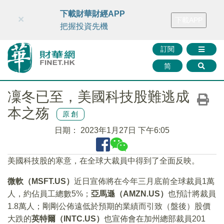
財華智庫網
FINTV
FINMETA
財華證券
媒體矩陣
下載財華財經APP
×
下載APP
智庫沙龍
聯絡我們
把握投資先機
訂閱
简
凜冬已至，美國科技股難逃成
本之殇
原創
日期：
2023年1月27日 下午6:05
美國科技股的寒意，在全球大裁員中得到了全面反映。
微軟（MSFT.US）
近日宣佈將在今年三月底前全球裁員1萬
人，約佔員工總數5%；
亞馬遜（AMZN.US）
也預計將裁員
1.8萬人；剛剛公佈遠低於預期的業績而引致（盤後）股價
大跌的
英特爾（INTC.US）
也宣佈會在加州總部裁員201