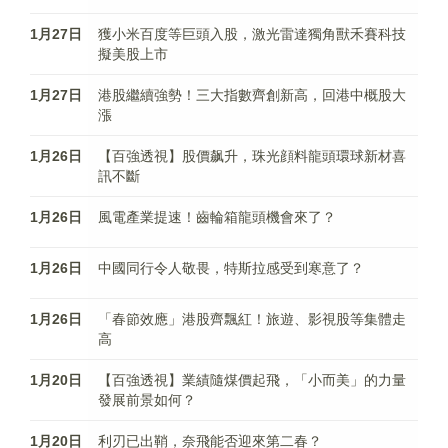
1月27日
獲小米百度等巨頭入股，激光雷達獨角獸禾賽科技
擬美股上市
1月27日
港股繼續強勢！三大指數齊創新高，回港中概股大
漲
1月26日
【百強透視】股價飙升，珠光顔料龍頭環球新材喜
訊不斷
1月26日
風電產業提速！齒輪箱龍頭機會來了？
1月26日
中國同行令人敬畏，特斯拉感受到寒意了？
1月26日
「春節效應」港股齊飄紅！旅遊、影視股等集體走
高
1月20日
【百強透視】業績隨煤價起飛，「小而美」的力量
發展前景如何？
1月20日
利刃已出鞘，奈飛能否迎來第二春？