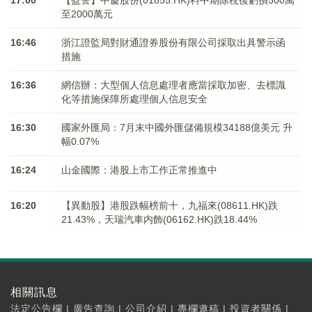
17:00
【盈警】中慶股份(01855.HK)料中期除稅後虧損500萬
至2000萬元
16:46
浙江證監局對財通證券股份有限公司採取出具警示函
措施
16:36
網信辦：大型個人信息處理者應當採取加密、去標識
化等措施保障所處理個人信息安全
16:30
國家外匯局：7月末中國外匯儲備規模34188億美元 升
幅0.07%
16:24
山金國際：港股上市工作正常推進中
16:20
【異動股】港股跌幅榜前十，九福來(08611.HK)跌
21.43%，天瑞汽車内飾(06162.HK)跌18.44%
相關訊息
法定公告欄
|
廣告查詢
|
公司介紹
|
專欄邀稿
|
投資者關係
|