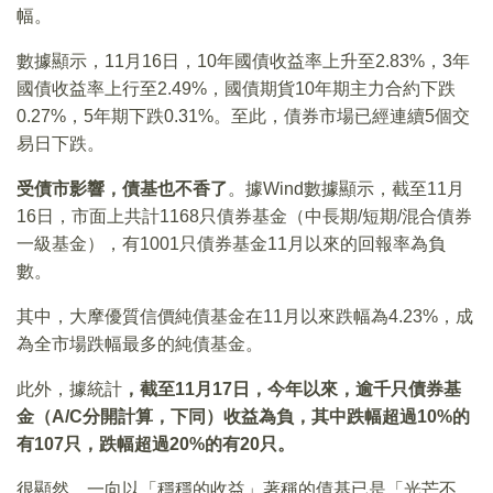
幅。
數據顯示，11月16日，10年國債收益率上升至2.83%，3年
國債收益率上行至2.49%，國債期貨10年期主力合約下跌
0.27%，5年期下跌0.31%。至此，債券市場已經連續5個交
易日下跌。
受債市影響，債基也不香了
。據Wind數據顯示，截至11月
16日，市面上共計1168只債券基金（中長期/短期/混合債券
一級基金），有1001只債券基金11月以來的回報率為負
數。
其中，大摩優質信價純債基金在11月以來跌幅為4.23%，成
為全市場跌幅最多的純債基金。
此外，據統計
，截至11月17日，今年以來，逾千只債券基
金（A/C分開計算，下同）收益為負，其中跌幅超過10%的
有107只，跌幅超過20%的有20只。
很顯然，一向以「穩穩的收益」著稱的債基已是「光芒不