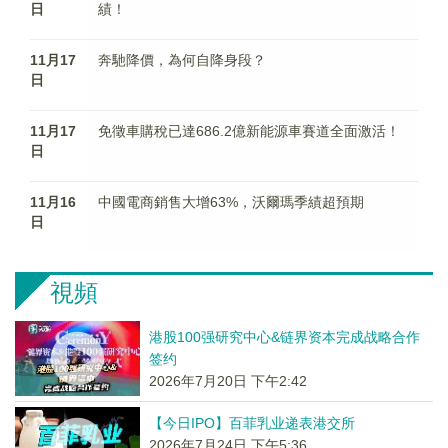
日
績！
11月17
奔馳降價，為何自降身段？
日
11月17
免徵車購稅已達686.2億新能源車賽道全面激活！
日
11月16
中國電商銷售大增63%，沃爾瑪季績超預期
日
視頻
港股100强研究中心&链界资本完成战略合作
签约
2026年7月20日 下午2:42
【今日IPO】百菲乳业递表港交所
2026年7月24日 下午5:36