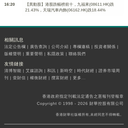
16:20
【異動股】港股跌幅榜前十，九福來(08611.HK)跌
21.43%，天瑞汽車内飾(06162.HK)跌18.44%
相關訊息
法定公告欄
|
廣告查詢
|
公司介紹
|
專欄邀稿
|
投資者關係
|
版權聲明
|
重要聲明
|
私隱政策
|
聯絡我們
友情鏈接
清博智能
|
艾媒諮詢
|
和訊
|
新時空
|
時代財經
|
證券市場周
刊
|
壹財信
|
權衡財經
|
攬富財經
|
更多...
香港政府指定刊載法定通告之憲報刊登報章
Copyright © 1998 - 2026 財華控股有限公司
香港財華社版權所有,未經同意不得轉載。