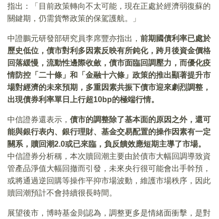
指出：「目前政策轉向不太可能，現在正處於經濟弱復蘇的
關鍵期，仍需貨幣政策的保駕護航。」
中證鵬元研發部研究員李席豐亦指出，
前期國債利率已處於
歷史低位，債市對利多因素反映有所鈍化，跨月後資金價格
回落緩慢，流動性邊際收斂，債市面臨回調壓力，而優化疫
情防控「二十條」和「金融十六條」政策的推出顯著提升市
場對經濟的未來預期，多重因素共振下債市迎來劇烈調整，
出現債券利率單日上行超10bp的極端行情。
中信證券還表示，
債市的調整除了基本面的原因之外，還可
能與銀行表内、銀行理財、基金交易配置的操作因素有一定
關系，贖回潮2.0或已來臨，負反饋效應短期主導了市場。
中信證券分析稱，本次贖回潮主要由於債市大幅回調導致資
管產品淨值大幅回撤而引發，未來央行很可能會出手幹預，
或將通過逆回購等操作平抑市場波動，維護市場秩序，因此
贖回潮預計不會持續很長時間。
展望後市，博時基金則認為，調整更多是情緒面衝擊，是對