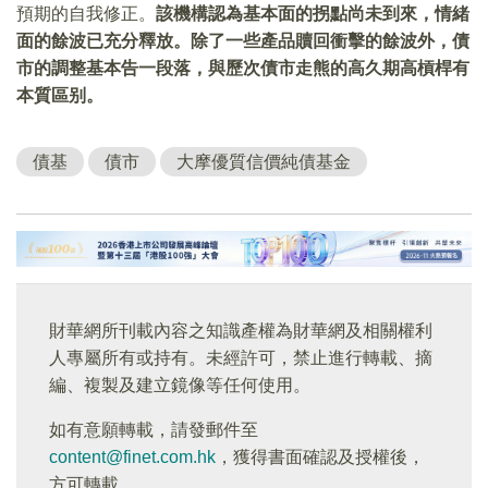
預期的自我修正。
該機構認為基本面的拐點尚未到來，情緒
面的餘波已充分釋放。除了一些產品贖回衝擊的餘波外，債
市的調整基本告一段落，與歷次債市走熊的高久期高槓桿有
本質區别。
債基
債市
大摩優質信價純債基金
財華網所刊載內容之知識產權為財華網及相關權利
人專屬所有或持有。未經許可，禁止進行轉載、摘
編、複製及建立鏡像等任何使用。
如有意願轉載，請發郵件至
content@finet.com.hk
，獲得書面確認及授權後，
方可轉載。