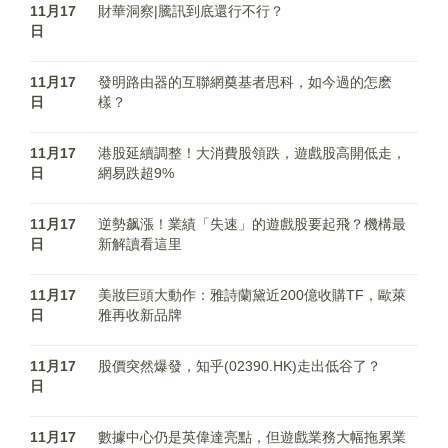
11月17
財華洞察|騰訊到底還行不行？
日
11月17
發明路由器的互聯網奠基者思科，如今過的怎麽
日
樣？
11月17
港股延續調整！大消費股領跌，遊戲股高開低走，
日
網易跌超9%
11月17
逆勢飙漲！業績「失速」的遊戲股要起飛？機構最
日
新解讀看這里
11月17
美妝巨頭大動作：雅詩蘭黛近200億收購TF，歐萊
日
雅再收新品牌
11月17
股價突然爆發，知乎(02390.HK)走出低谷了？
日
11月17
數據中心仍是英偉達亮點，但遊戲業務大幅拖累業