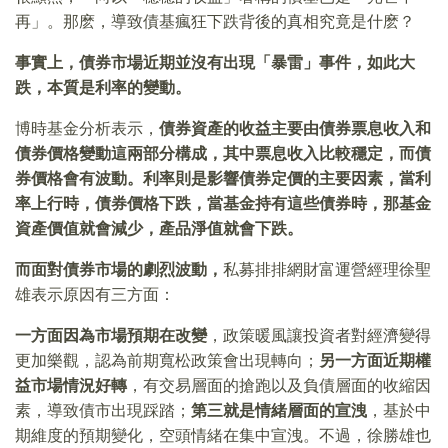
再」。那麽，導致債基瘋狂下跌背後的真相究竟是什麽？
事實上，債券市場近期並沒有出現「暴雷」事件，如此大
跌，本質是利率的變動。
博時基金分析表示，
債券資產的收益主要由債券票息收入和
債券價格變動這兩部分構成，其中票息收入比較穩定，而債
券價格會有波動。利率則是影響債券定價的主要因素，當利
率上行時，債券價格下跌，當基金持有這些債券時，那基金
資產價值就會減少，產品淨值就會下跌。
而面對債券市場的劇烈波動，
私募排排網財富運營經理徐聖
雄表示原因有三方面：
一方面因為市場預期在改變
，政策暖風讓投資者對經濟變得
更加樂觀，認為前期寬松政策會出現轉向；
另一方面近期權
益市場情況好轉
，有交易層面的搶跑以及負債層面的收縮因
素，導致債市出現踩踏；
第三就是情緒層面的宣洩
，基於中
期維度的預期變化，空頭情緒在集中宣洩。不過，徐勝雄也