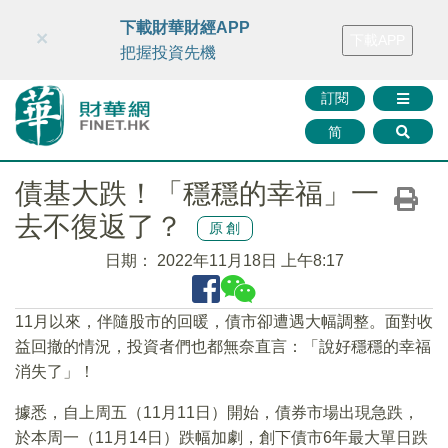
財華智庫網
FINTV
FINMETA
財華證券
媒體矩陣
下載財華財經APP
×
下載APP
智庫沙龍
聯絡我們
把握投資先機
訂閱
简
債基大跌！「穩穩的幸福」一
去不復返了？
原創
日期：
2022年11月18日 上午8:17
11月以來，伴隨股市的回暖，債市卻遭遇大幅調整。面對收
益回撤的情況，投資者們也都無奈直言：「說好穩穩的幸福
消失了」！
據悉，自上周五（11月11日）開始，債券市場出現急跌，
於本周一（11月14日）跌幅加劇，創下債市6年最大單日跌