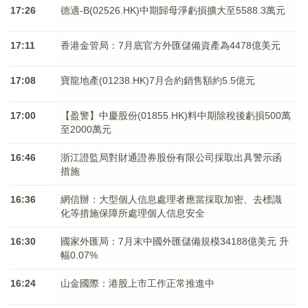
17:26
德適-B(02526.HK)中期歸母淨虧損擴大至5588.3萬元
17:11
香港金管局：7月底官方外匯儲備資產為4478億美元
17:08
寶龍地產(01238.HK)7月合約銷售額約5.5億元
17:00
【盈警】中慶股份(01855.HK)料中期除稅後虧損500萬
至2000萬元
16:46
浙江證監局對財通證券股份有限公司採取出具警示函
措施
16:36
網信辦：大型個人信息處理者應當採取加密、去標識
化等措施保障所處理個人信息安全
16:30
國家外匯局：7月末中國外匯儲備規模34188億美元 升
幅0.07%
16:24
山金國際：港股上市工作正常推進中