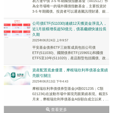
易方達中債 3-5 年期國債指數基金（001512）作
為全市場唯一的場外國債指數基金，主要投資於
3-5 年期國債。投資者可以通過騰訊理財通、銀
行、基金公司直銷平台等渠道購買。
公司債ETF(511030)連續12天獲資金淨流入，
近1月規模增長超50億元，債基繼續快速拉長
久期
2025年06月24日 上午9:57
平安基金債券ETF三劍客成員包括公司債
ETF(511030)、國開債券ETF(159651)和國債
ETF5至10年(511020)，産品類型包括國債、政金
債和信用債，久期橫跨長、...
資産配置底倉優選，摩根瑞欣利率債基金業績
亮眼引關注
2025年06月13日 下午4:43
摩根瑞欣利率債債券型基金(A類021235；C類
021236)在波動市場中展現亮眼業績表現。截至5
月末，摩根瑞欣利率債基金A份額自成立以來，淨
值增長率達4.19%，跑贏同期業績比...
查看更多