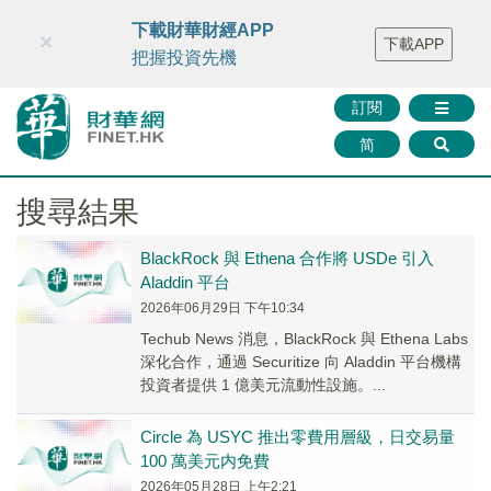
財華智庫網
FINTV
FINMETA
財華證券
媒體矩陣
下載財華財經APP
×
下載APP
智庫沙龍
聯絡我們
把握投資先機
訂閱
简
搜尋結果
BlackRock 與 Ethena 合作將 USDe 引入
Aladdin 平台
2026年06月29日 下午10:34
Techub News 消息，BlackRock 與 Ethena Labs
深化合作，通過 Securitize 向 Aladdin 平台機構
投資者提供 1 億美元流動性設施。...
Circle 為 USYC 推出零費用層級，日交易量
100 萬美元内免費
2026年05月28日 上午2:21