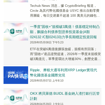
Techub News 消息，據 CryptoBriefing 報道，
Circle 為其代幣化國債基金 USYC 推出自動零費
用層級，每日交易量不超過 100 萬美元的錢包可
免除...
一季度"固收+"規模破3萬億！債基穩定特制凸
顯，鵬揚合利債券型證券投資基金(A類
024132 /C類024133)力爭長期穩定投資回報
2026年05月08日 下午5:23
ETF在突破6萬億後擴張放緩，規模有所回落；
而"固收+"産品逆勢提速，2026年一季度末規模突
破3萬億元，單季度環比大增逾30%，創歷史最快
擴容紀錄。
Ripple、摩根大通等利用XRP Ledger實現代
幣化國債基金國際兌現
2026年05月07日 上午8:10
OKX 將貝萊德 BUIDL 基金納入渣打銀行託管
計劃
2026年04月29日 上午9:11