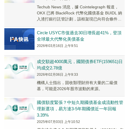
Techub News 消息，據 Cointelegraph 報道，
OKX 已將 BlackRock 代幣化國債基金 BUIDL 納
入渣打銀行託管計劃，該框架現已向符合條件的
機構...
Circle USYC市值過去30日增長超41%，登頂
全球最大代幣化美債基金
2026年03月16日 上午9:51
成交額超4000萬元，國開債券ETF(159651)日
均成交2.78億
2026年02月06日 上午9:33
機構人士指出，固收類理財持有大量的二級債
基，可能是2026年股市波動的來源。
國債額度緊張？中短久期國債基金成流動性管
理新選項，易方達3-5年期國債近一年回報
3.39%
2025年07月03日 上午10:52