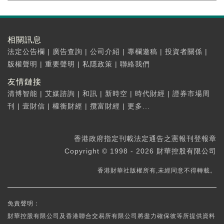
相關訊息
法定公告欄
|
廣告查詢
|
公司介紹
|
專欄邀稿
|
投資者關係
|
版權聲明
|
重要聲明
|
私隱政策
|
聯絡我們
友情鏈接
清博智能
|
艾媒諮詢
|
和訊
|
新時空
|
時代財經
|
證券市場周
刊
|
壹財信
|
權衡財經
|
攬富財經
|
更多...
香港政府指定刊載法定通告之憲報刊登報章
Copyright © 1998 - 2026 財華控股有限公司
香港財華社版權所有,未經同意不得轉載。
免責聲明：
財華控股有限公司及香港聯合交易所有限公司將盡力確保彼等所提供資料