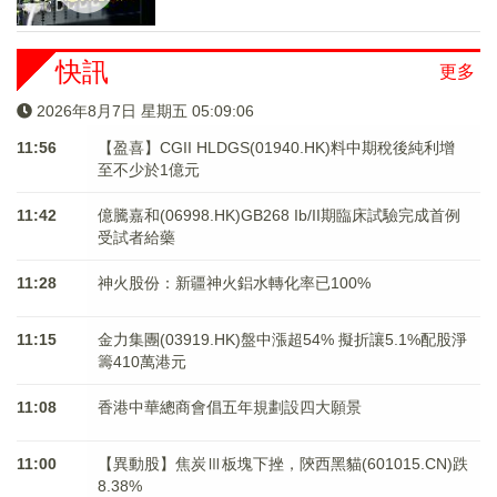
快訊
更多
2026年8月7日 星期五 05:09:06
11:56
【盈喜】CGII HLDGS(01940.HK)料中期稅後純利增
至不少於1億元
11:42
億騰嘉和(06998.HK)GB268 Ib/II期臨床試驗完成首例
受試者給藥
11:28
神火股份：新疆神火鋁水轉化率已100%
11:15
金力集團(03919.HK)盤中漲超54% 擬折讓5.1%配股淨
籌410萬港元
11:08
香港中華總商會倡五年規劃設四大願景
11:00
【異動股】焦炭Ⅲ板塊下挫，陝西黑貓(601015.CN)跌
8.38%