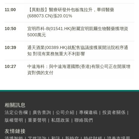
11:00
【異動股】醫療研發外包板塊拉升，畢得醫藥
(688073.CN)漲20.01%
10:50
宜明昂科-B(01541.HK)附屬宜明凱爾生物醫藥獲增資
5000萬元
10:39
通天酒業(00389.HK)就配售協議接獲展開法院程序通
知 對現有業務無重大不利影響
10:27
中遠海科：與中遠海運國際(香港)有限公司正在開展增
資對價的支付
相關訊息
法定公告欄
|
廣告查詢
|
公司介紹
|
專欄邀稿
|
投資者關係
|
版權聲明
|
重要聲明
|
私隱政策
|
聯絡我們
友情鏈接
清博智能
|
艾媒諮詢
|
和訊
|
新時空
|
時代財經
|
證券市場周