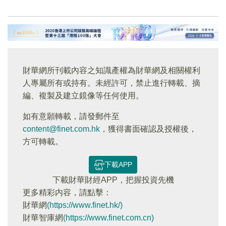
財華網所刊載內容之知識產權為財華網及相關權利
人專屬所有或持有。未經許可，禁止進行轉載、摘
編、複製及建立鏡像等任何使用。
如有意願轉載，請發郵件至
content@finet.com.hk
，獲得書面確認及授權後，
方可轉載。
下載APP
下載財華財經APP，把握投資先機
更多精彩内容，請點擊：
財華網
(https://www.finet.hk/)
財華智庫網
(https://www.finet.com.cn)