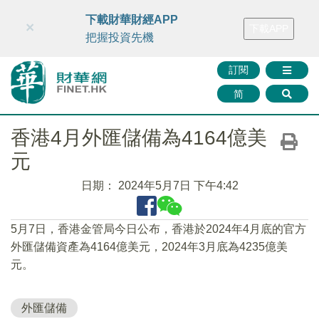
財華智庫網
FINTV
FINMETA
財華證券
媒體矩陣
下載財華財經APP
×
下載APP
智庫沙龍
聯絡我們
把握投資先機
訂閱
简
香港4月外匯儲備為4164億美
元
日期：
2024年5月7日 下午4:42
5月7日，香港金管局今日公布，香港於2024年4月底的官方
外匯儲備資產為4164億美元，2024年3月底為4235億美
元。
外匯儲備