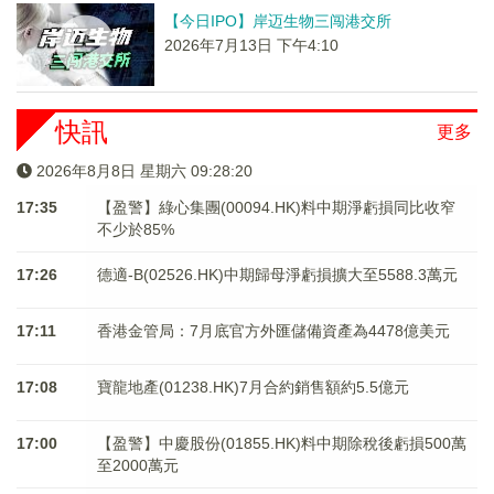
【今日IPO】岸迈生物三闯港交所
2026年7月13日 下午4:10
快訊
更多
2026年8月8日 星期六 09:28:20
17:35
【盈警】綠心集團(00094.HK)料中期淨虧損同比收窄
不少於85%
17:26
德適-B(02526.HK)中期歸母淨虧損擴大至5588.3萬元
17:11
香港金管局：7月底官方外匯儲備資產為4478億美元
17:08
寶龍地產(01238.HK)7月合約銷售額約5.5億元
17:00
【盈警】中慶股份(01855.HK)料中期除稅後虧損500萬
至2000萬元