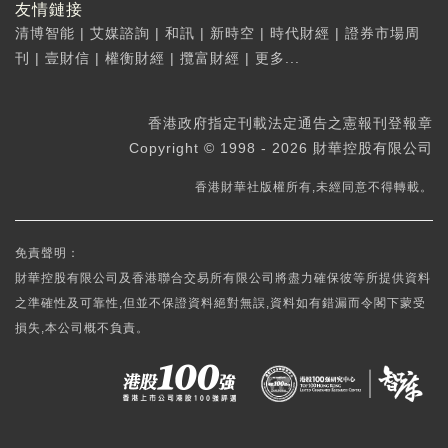
友情鏈接
清博智能
|
艾媒諮詢
|
和訊
|
新時空
|
時代財經
|
證券市場周
刊
|
壹財信
|
權衡財經
|
攬富財經
|
更多...
香港政府指定刊載法定通告之憲報刊登報章
Copyright © 1998 - 2026 財華控股有限公司
香港財華社版權所有,未經同意不得轉載。
免責聲明：
財華控股有限公司及香港聯合交易所有限公司將盡力確保彼等所提供資料
之準確性及可靠性,但並不保證資料絕對無誤,資料如有錯漏而令閣下蒙受
損失,本公司概不負責。