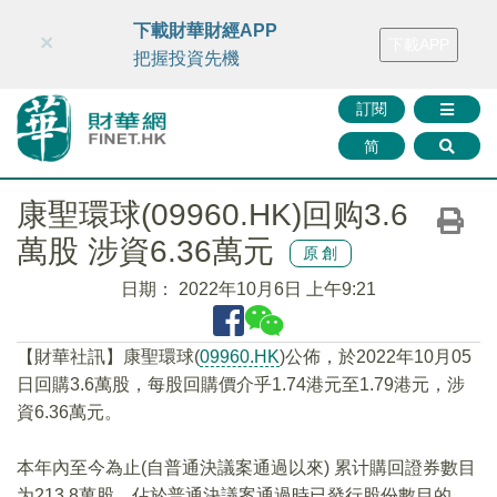
財華智庫網
FINTV
FINMETA
財華證券
媒體矩陣
下載財華財經APP
×
下載APP
智庫沙龍
聯絡我們
把握投資先機
訂閱
简
康聖環球(09960.HK)回购3.6
萬股 涉資6.36萬元
原創
日期：
2022年10月6日 上午9:21
【財華社訊】康聖環球(
09960.HK
)公佈，於2022年10月05
日回購3.6萬股，每股回購價介乎1.74港元至1.79港元，涉
資6.36萬元。
本年內至今為止(自普通決議案通過以來) 累计購回證券數目
为213.8萬股，佔於普通決議案通過時已發行股份數目的