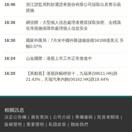
16:46
浙江證監局對財通證券股份有限公司採取出具警示函
措施
16:36
網信辦：大型個人信息處理者應當採取加密、去標識
化等措施保障所處理個人信息安全
16:30
國家外匯局：7月末中國外匯儲備規模34188億美元 升
幅0.07%
16:24
山金國際：港股上市工作正常推進中
16:20
【異動股】港股跌幅榜前十，九福來(08611.HK)跌
21.43%，天瑞汽車内飾(06162.HK)跌18.44%
相關訊息
法定公告欄
|
廣告查詢
|
公司介紹
|
專欄邀稿
|
投資者關係
|
版權聲明
|
重要聲明
|
私隱政策
|
聯絡我們