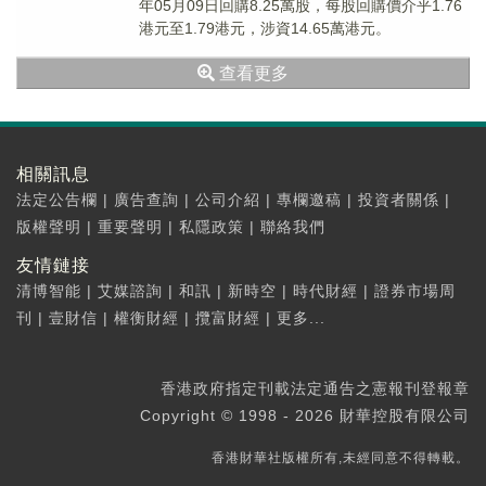
年05月09日回購8.25萬股，每股回購價介乎1.76
港元至1.79港元，涉資14.65萬港元。
查看更多
相關訊息
法定公告欄
|
廣告查詢
|
公司介紹
|
專欄邀稿
|
投資者關係
|
版權聲明
|
重要聲明
|
私隱政策
|
聯絡我們
友情鏈接
清博智能
|
艾媒諮詢
|
和訊
|
新時空
|
時代財經
|
證券市場周
刊
|
壹財信
|
權衡財經
|
攬富財經
|
更多...
香港政府指定刊載法定通告之憲報刊登報章
Copyright © 1998 - 2026 財華控股有限公司
香港財華社版權所有,未經同意不得轉載。