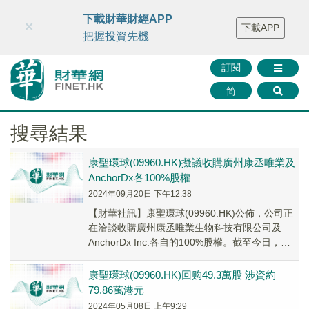
財華智庫網
FINTV
FINMETA
財華證券
媒體矩陣
下載財華財經APP
×
下載APP
智庫沙龍
聯絡我們
把握投資先機
訂閱
简
搜尋結果
康聖環球(09960.HK)擬議收購廣州康丞唯業及
AnchorDx各100%股權
2024年09月20日 下午12:38
【財華社訊】康聖環球(09960.HK)公佈，公司正
在洽談收購廣州康丞唯業生物科技有限公司及
AnchorDx Inc.各自的100%股權。截至今日，公
司尚未就擬議收購事項簽署任何...
康聖環球(09960.HK)回购49.3萬股 涉資約
79.86萬港元
2024年05月08日 上午9:29