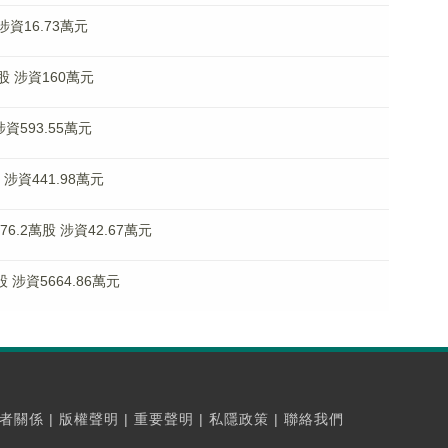
 涉資16.73萬元
萬股 涉資160萬元
涉資593.55萬元
 涉資441.98萬元
6.2萬股 涉資42.67萬元
股 涉資5664.86萬元
者關係
|
版權聲明
|
重要聲明
|
私隱政策
|
聯絡我們