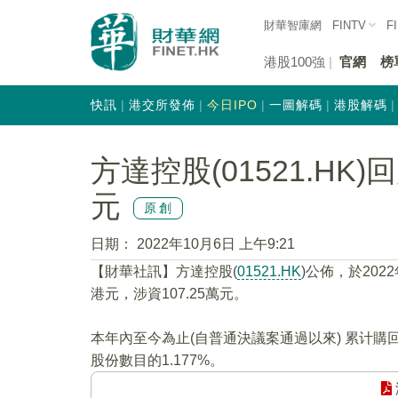
財華智庫網
FINTV
F
港股100強
官網
榜
快訊
港交所發佈
今日IPO
一圖解碼
港股解碼
方達控股(01521.HK)
元
原創
日期：
2022年10月6日 上午9:21
【財華社訊】方達控股(
01521.HK
)公佈，於202
港元，涉資107.25萬元。
本年內至今為止(自普通決議案通過以來) 累计購回
股份數目的1.177%。