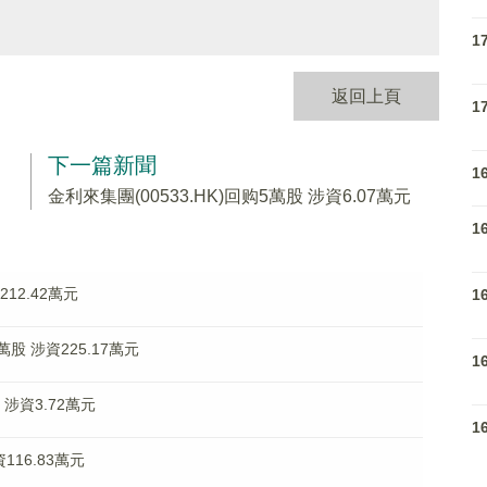
1
返回上頁
1
下一篇新聞
1
金利來集團(00533.HK)回购5萬股 涉資6.07萬元
1
212.42萬元
1
萬股 涉資225.17萬元
1
股 涉資3.72萬元
1
資116.83萬元