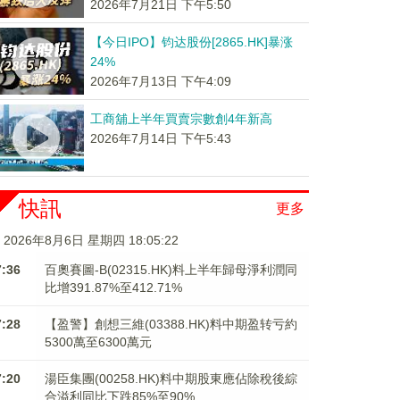
2026年7月21日 下午5:50
【今日IPO】钧达股份[2865.HK]暴涨
24%
2026年7月13日 下午4:09
工商舖上半年買賣宗數創4年新高
2026年7月14日 下午5:43
快訊
更多
2026年8月6日 星期四 18:05:23
7:36
百奧賽圖-B(02315.HK)料上半年歸母淨利潤同
比增391.87%至412.71%
7:28
【盈警】創想三維(03388.HK)料中期盈转亏約
5300萬至6300萬元
7:20
湯臣集團(00258.HK)料中期股東應佔除稅後綜
合溢利同比下跌85%至90%