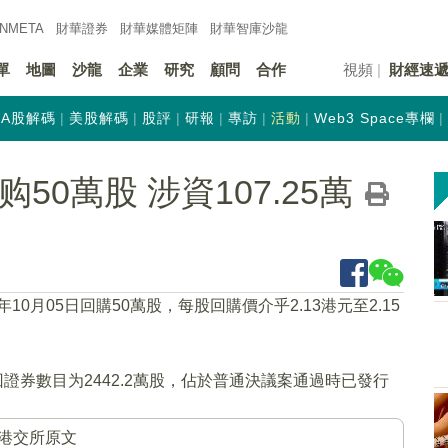
INMETA
財華證券
財華
媒體矩陣
財華
智庫沙龍
單
地圖
沙龍
企業
研究
顧問
合作
視頻
財經速
A股解碼
美股解碼
股評
研報
專訪
活動
Web3 Space專欄
回购50萬股 涉資107.25萬
2年10月05日回購50萬股，每股回購價介乎2.13港元至2.15
證券數目为2442.2萬股，佔於普通決議案通過時已發行
港交所原文