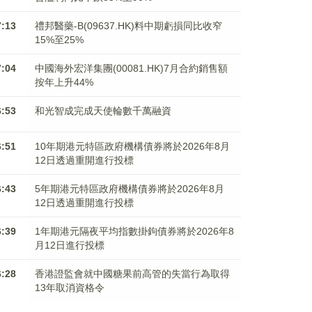
7:13
禮邦醫藥-B(09637.HK)料中期虧損同比收窄
15%至25%
7:04
中國海外宏洋集團(00081.HK)7月合約銷售額
按年上升44%
6:53
和光智成完成天使輪數千萬融資
6:51
10年期港元特區政府機構債券將於2026年8月
12日透過重開進行投標
6:43
5年期港元特區政府機構債券將於2026年8月
12日透過重開進行投標
6:39
1年期港元隔夜平均指數掛鉤債券將於2026年8
月12日進行投標
6:28
香港證監會就中國糖果前高管的失當行為取得
13年取消資格令