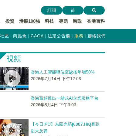
訂閱
简
遞
投資
港股100強
科技
專題
時政
香港百科
社區
商協會
CAGA
法定公告欄
服務
聯絡我們
視頻
香港人工智能職位空缺按年增50%
2026年7月14日 下午12:03
香港寬頻推出一站式AI企業服務平台
2026年8月4日 下午3:03
【今日IPO】东阳光药[6887.HK]暴跌
后大反弹