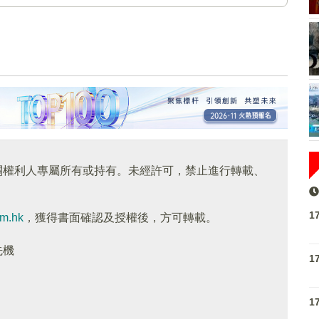
關權利人專屬所有或持有。未經許可，禁止進行轉載、
1
om.hk
，獲得書面確認及授權後，方可轉載。
先機
1
1