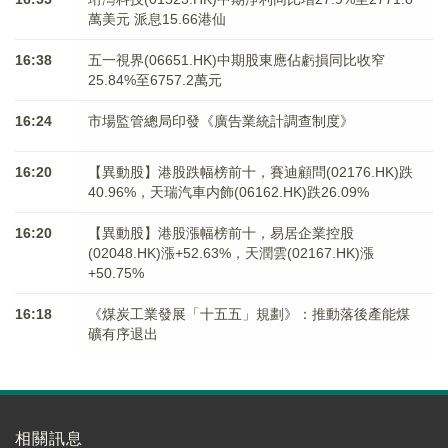
萬美元 派息15.66港仙
16:38
五一視界(06651.HK)中期股東應佔虧損同比收窄
25.84%至6757.2萬元
16:24
市場監管總局印發《廣告業統計調查制度》
16:20
【異動股】港股跌幅榜前十，賽迪顧問(02176.HK)跌
40.96%，天瑞汽車内飾(06162.HK)跌26.09%
16:20
【異動股】港股漲幅榜前十，易居企業控股
(02048.HK)漲+52.63%，天潤雲(02167.HK)漲
+50.75%
16:18
《煤炭工業發展「十五五」規劃》：推動落後產能煤
礦有序退出
相關訊息