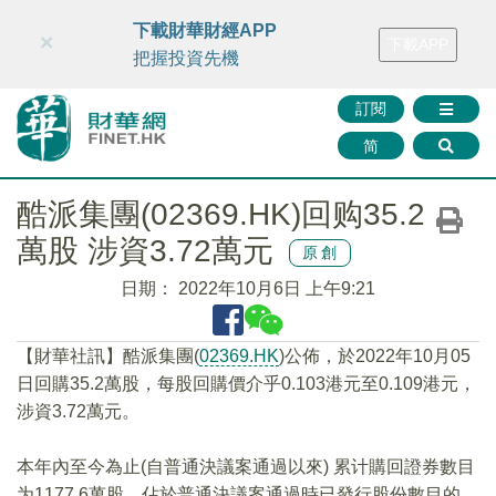
財華智庫網
FINTV
FINMETA
財華證券
媒體矩陣
下載財華財經APP
×
下載APP
智庫沙龍
聯絡我們
把握投資先機
訂閱
简
酷派集團(02369.HK)回购35.2
萬股 涉資3.72萬元
原創
日期：
2022年10月6日 上午9:21
【財華社訊】酷派集團(
02369.HK
)公佈，於2022年10月05
日回購35.2萬股，每股回購價介乎0.103港元至0.109港元，
涉資3.72萬元。
本年內至今為止(自普通決議案通過以來) 累计購回證券數目
为1177.6萬股，佔於普通決議案通過時已發行股份數目的