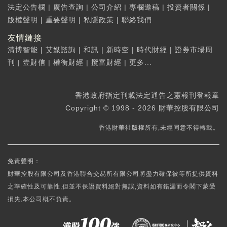
法定公告欄
|
廣告查詢
|
公司介紹
|
專欄邀稿
|
投資者關係
|
版權聲明
|
重要聲明
|
私隱政策
|
聯絡我們
友情鏈接
清博智能
|
艾媒諮詢
|
和訊
|
新時空
|
時代財經
|
證券市場周
刊
|
壹財信
|
權衡財經
|
攬富財經
|
更多...
香港政府指定刊載法定通告之憲報刊登報章
Copyright © 1998 - 2026 財華控股有限公司
香港財華社版權所有,未經同意不得轉載。
免責聲明：
財華控股有限公司及香港聯合交易所有限公司將盡力確保彼等所提供資料
之準確性及可靠性,但並不保證資料絕對無誤,資料如有錯漏而令閣下蒙受
損失,本公司概不負責。