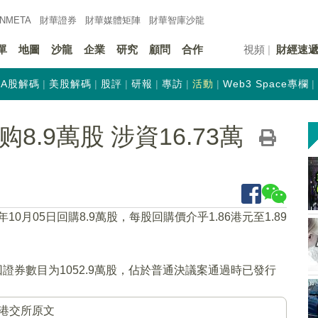
INMETA
財華證券
財華
媒體矩陣
財華
智庫沙龍
單
地圖
沙龍
企業
研究
顧問
合作
視頻
財經速
A股解碼
美股解碼
股評
研報
專訪
活動
Web3 Space專欄
购8.9萬股 涉資16.73萬
2年10月05日回購8.9萬股，每股回購價介乎1.86港元至1.89
證券數目为1052.9萬股，佔於普通決議案通過時已發行
港交所原文