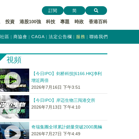
訂閱
简
遞
投資
港股100強
科技
專題
時政
香港百科
社區
商協會
CAGA
法定公告欄
服務
聯絡我們
視頻
【今日IPO】剑桥科技[6166.HK]净利
增近两倍
2026年7月16日 下午3:51
【今日IPO】岸迈生物三闯港交所
2026年7月13日 下午4:10
奇瑞集團全球累計銷量突破2000萬輛
2026年7月27日 下午4:49