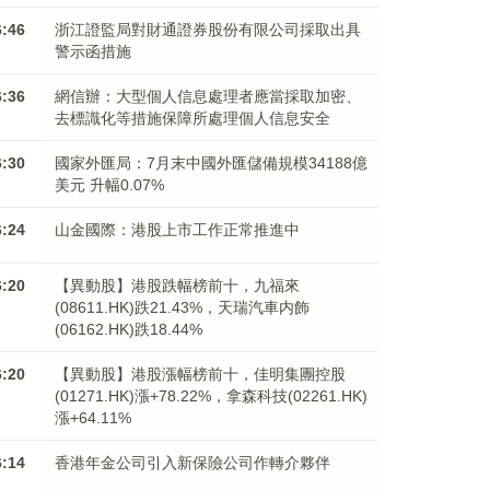
6:46
浙江證監局對財通證券股份有限公司採取出具
警示函措施
6:36
網信辦：大型個人信息處理者應當採取加密、
去標識化等措施保障所處理個人信息安全
6:30
國家外匯局：7月末中國外匯儲備規模34188億
美元 升幅0.07%
6:24
山金國際：港股上市工作正常推進中
6:20
【異動股】港股跌幅榜前十，九福來
(08611.HK)跌21.43%，天瑞汽車内飾
(06162.HK)跌18.44%
6:20
【異動股】港股漲幅榜前十，佳明集團控股
(01271.HK)漲+78.22%，拿森科技(02261.HK)
漲+64.11%
6:14
香港年金公司引入新保險公司作轉介夥伴