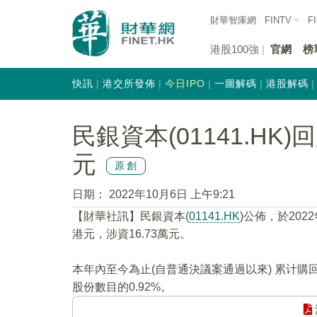
財華智庫網
FINTV
F
港股100強
官網
榜
快訊
港交所發佈
今日IPO
一圖解碼
港股解碼
民銀資本(01141.HK)回
元
原創
日期：
2022年10月6日 上午9:21
【財華社訊】民銀資本(
01141.HK
)公佈，於202
港元，涉資16.73萬元。
本年內至今為止(自普通決議案通過以來) 累计購回
股份數目的0.92%。