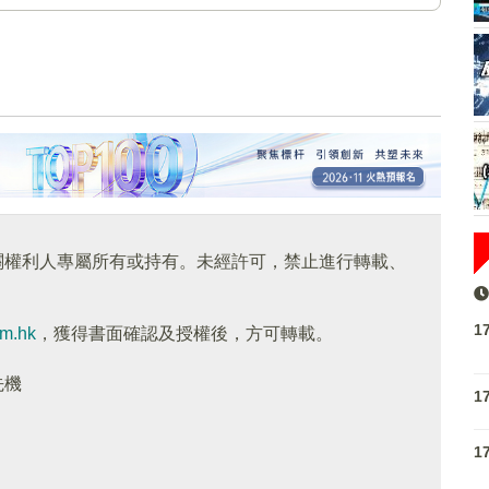
關權利人專屬所有或持有。未經許可，禁止進行轉載、
1
om.hk
，獲得書面確認及授權後，方可轉載。
先機
1
1