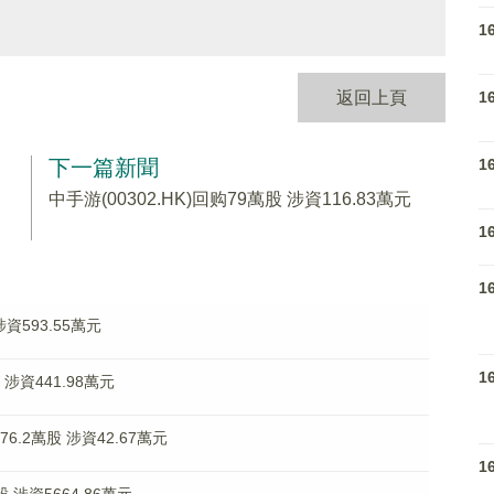
1
1
返回上頁
1
下一篇新聞
中手游(00302.HK)回购79萬股 涉資116.83萬元
1
1
涉資593.55萬元
1
 涉資441.98萬元
6.2萬股 涉資42.67萬元
1