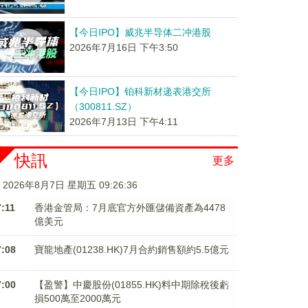
【今日IPO】威兆半导体二冲港股
2026年7月16日 下午3:50
【今日IPO】铂科新材递表港交所
（300811.SZ）
2026年7月13日 下午4:11
快訊
更多
2026年8月7日 星期五 09:26:36
7:11
香港金管局：7月底官方外匯儲備資產為4478
億美元
7:08
寶龍地產(01238.HK)7月合約銷售額約5.5億元
7:00
【盈警】中慶股份(01855.HK)料中期除稅後虧
損500萬至2000萬元