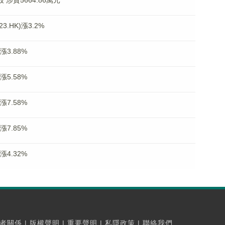
股 涉資5664.86萬元
.HK)漲3.2%
漲3.88%
漲5.58%
漲7.58%
漲7.85%
漲4.32%
者關係
|
版權聲明
|
重要聲明
|
私隱政策
|
聯絡我們